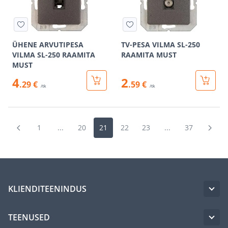
ÜHENE ARVUTIPESA
TV-PESA VILMA SL-250
VILMA SL-250 RAAMITA
RAAMITA MUST
MUST
4
2
.29 €
.59 €
/tk
/tk
1
...
20
21
22
23
...
37
KLIENDITEENINDUS
TEENUSED