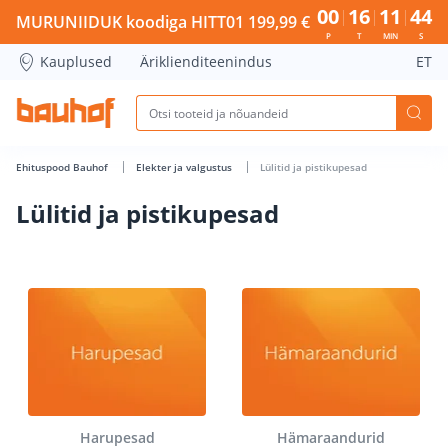
Lülitid ja pistikupesad - Bauhof has loaded
00
16
11
43
MURUNIIDUK koodiga HITT01 199,99 €
P
T
MIN
S
Kauplused
Äriklienditeenindus
ET
Ehituspood Bauhof
Elekter ja valgustus
Lülitid ja pistikupesad
Lülitid ja pistikupesad
Harupesad
Hämaraandurid