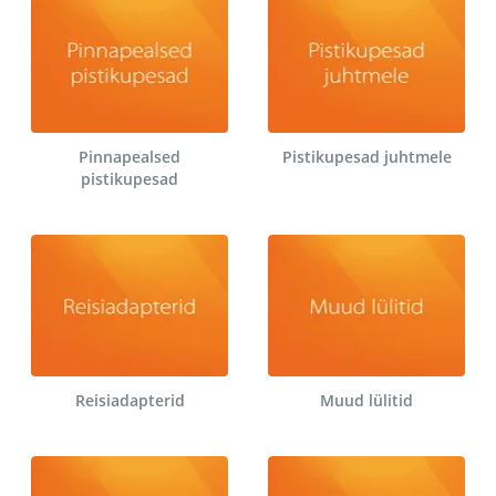
Pinnapealsed
Pistikupesad juhtmele
pistikupesad
Reisiadapterid
Muud lülitid