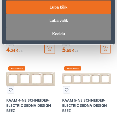
Luba kõik
Luba valik
PIMEKATE SCHNEIDER-
PISTIKUPESA M-GA IP44
ELECTRIC SEDNA DESIGN
SCHNEIDER-ELECTRIC
Keeldu
BEEŽ
SEDNA DESIGN BEEŽ
7
.06 €
8
.39 €
4
5
.24 €
.03 €
/ tk
/ tk
KAMPAANIA
KAMPAANIA
RAAM 4-NE SCHNEIDER-
RAAM 5-NE SCHNEIDER-
ELECTRIC SEDNA DESIGN
ELECTRIC SEDNA DESIGN
BEEŽ
BEEŽ