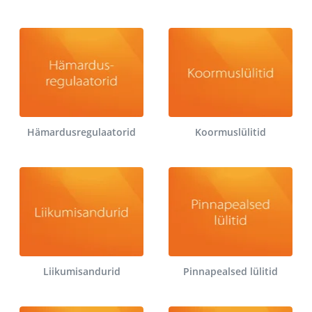
Hämardusregulaatorid
Koormuslülitid
Liikumisandurid
Pinnapealsed lülitid