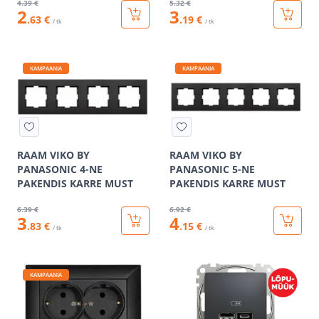
4
.39 €
5
.32 €
2
3
.63 €
.19 €
/ tk
/ tk
KAMPAANIA
KAMPAANIA
RAAM VIKO BY
RAAM VIKO BY
PANASONIC 4-NE
PANASONIC 5-NE
PAKENDIS KARRE MUST
PAKENDIS KARRE MUST
6
.39 €
6
.92 €
3
4
.83 €
.15 €
/ tk
/ tk
KAMPAANIA