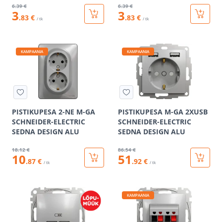
6
.39 €
6
.39 €
3
3
.83 €
.83 €
/ tk
/ tk
KAMPAANIA
KAMPAANIA
PISTIKUPESA 2-NE M-GA
PISTIKUPESA M-GA 2XUSB
SCHNEIDER-ELECTRIC
SCHNEIDER-ELECTRIC
SEDNA DESIGN ALU
SEDNA DESIGN ALU
18
.12 €
86
.54 €
10
51
.87 €
.92 €
/ tk
/ tk
KAMPAANIA