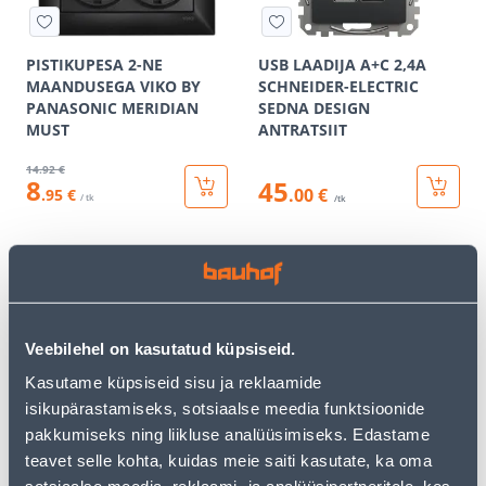
PISTIKUPESA 2-NE
USB LAADIJA A+C 2,4A
MAANDUSEGA VIKO BY
SCHNEIDER-ELECTRIC
PANASONIC MERIDIAN
SEDNA DESIGN
MUST
ANTRATSIIT
14
.92 €
8
45
.00 €
.95 €
/ tk
/tk
KAMPAANIA
KAMPAANIA
Veebilehel on kasutatud küpsiseid.
Kasutame küpsiseid sisu ja reklaamide
KÕLARIPESA 2-NE
TV PESA LÕPP 4DB
isikupärastamiseks, sotsiaalse meedia funktsioonide
SCHNEIDER-ELECTRIC
SCHNEIDER-ELECTRIC
pakkumiseks ning liikluse analüüsimiseks. Edastame
SEDNA DESIGN
SEDNA DESIGN
teavet selle kohta, kuidas meie saiti kasutate, ka oma
ANTRATSIIT
ANTRATSIIT