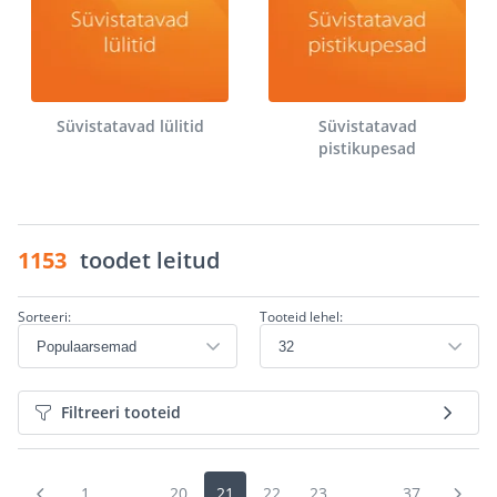
Süvistatavad lülitid
Süvistatavad
pistikupesad
1153
toodet leitud
Sorteeri:
Tooteid lehel:
Filtreeri tooteid
1
...
20
21
22
23
...
37