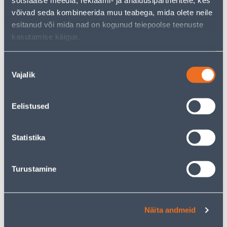
sotsiaalse meedia, reklaami- ja analüüsipartneritele, kes
18
.12 €
22
.12 €
võivad seda kombineerida muu teabega, mida olete neile
10
13
.87 €
.27 €
/ tk
/ tk
esitanud või mida nad on kogunud teiepoolse teenuste
kasutamise käigus.
KAMPAANIA
Nõusoleku
Vajalik
valik
Eelistused
PINDPAIGALDUSKARP
PINDPAIGALDUSKARP
SCHNEIDER-ELECTRIC
JÄTK SCHNEIDER-ELECTRIC
SEDNA DESIGN
SEDNA DESIGN
Statistika
ANTRATSIIT
ANTRATSIIT
10
.12 €
Turustamine
6
8
.00 €
.07 €
/ tk
/tk
Näita andmeid
KAMPAANIA
KAMPAANIA