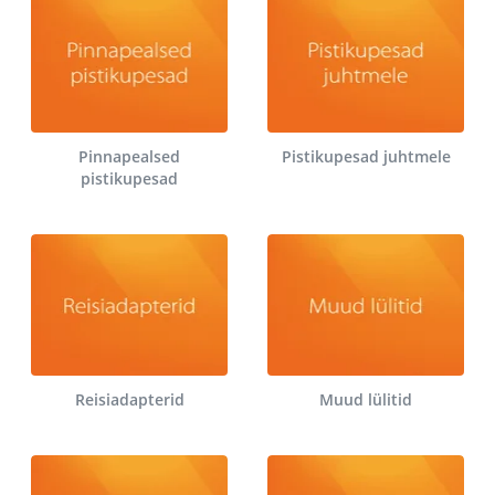
Pinnapealsed
Pistikupesad juhtmele
pistikupesad
Reisiadapterid
Muud lülitid