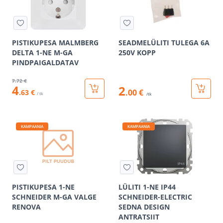
PISTIKUPESA MALMBERG
SEADMELÜLITI TULEGA 6A
DELTA 1-NE M-GA
250V KOPP
PINDPAIGALDATAV
7
.72 €
4
2
.00 €
.63 €
/ tk
/tk
KAMPAANIA
KAMPAANIA
PISTIKUPESA 1-NE
LÜLITI 1-NE IP44
SCHNEIDER M-GA VALGE
SCHNEIDER-ELECTRIC
RENOVA
SEDNA DESIGN
ANTRATSIIT