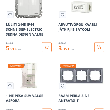
LÜLITI 2-NE IP44
ARVUTIVÕRGU KAABLI
SCHNEIDER-ELECTRIC
JÄTK RJ45 SATCOM
SEDNA DESIGN VALGE
9
.19 €
5
.59 €
5
3
.51 €
.35 €
/ tk
/ tk
KAMPAANIA
KAMPAANIA
1-NE PESA SÜV VALGE
RAAM PERLA 3-NE
ASFORA
ANTRATSIIT
3
.86 €
3
.99 €