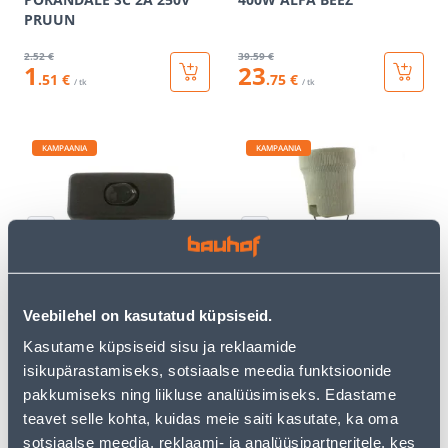
PRUUN
2
.52 €
39
.59 €
1
23
.51 €
.75 €
/ tk
/ tk
KAMPAANIA
KAMPAANIA
JUHTMELÜLITI SC 2A 250V
JUHTMELÜLITI SC 2A 250V
MUST
LÄBIPAISTEV
Veebilehel on kasutatud küpsiseid.
1
.59 €
1
.72 €
0
1
Kasutame küpsiseid sisu ja reklaamide
.95 €
.03 €
/ tk
/ tk
isikupärastamiseks, sotsiaalse meedia funktsioonide
pakkumiseks ning liikluse analüüsimiseks. Edastame
teavet selle kohta, kuidas meie saiti kasutate, ka oma
KAMPAANIA
KAMPAANIA
sotsiaalse meedia, reklaami- ja analüüsipartneritele, kes