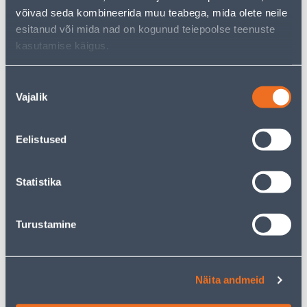
võivad seda kombineerida muu teabega, mida olete neile
esitanud või mida nad on kogunud teiepoolse teenuste
kasutamise käigus.
JUHTMELÜLITI SC 2A 250V
JUHTMELÜLITI
KULDNE
PÕRANDALE SC 2A 250V
Nõusoleku
VALGE
Vajalik
valik
1
.59 €
2
.52 €
0
1
.95 €
.51 €
/ tk
/ tk
Eelistused
KAMPAANIA
KAMPAANIA
Statistika
Turustamine
JUHTMELÜLITI
LIIKUMISANDUR SPECTOR
PÕRANDALE SC 2A 250V
LIGHT 1200W 360° IP20
Näita andmeid
MUST
MIKROLAINE
INTEGREERITAV