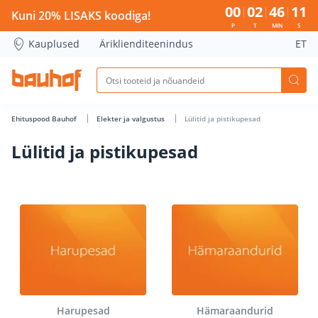
Lülitid ja pistikupesad - Bauhof has loaded
00
02
46
10
Kuni 20% LISAKS koodiga!
P
T
MIN
S
Kauplused
Äriklienditeenindus
ET
Ehituspood Bauhof
Elekter ja valgustus
Lülitid ja pistikupesad
Lülitid ja pistikupesad
Harupesad
Hämaraandurid