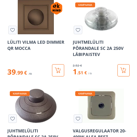
KAMPAANIA
LÜLITI VILMA LED DIMMER
JUHTMELÜLITI
QR MOCCA
PÕRANDALE SC 2A 250V
LÄBIPAISTEV
2
.52 €
1
39
.99 €
.51 €
/ tk
/tk
KAMPAANIA
KAMPAANIA
JUHTMELÜLITI
VALGUSREGULAATOR 20-
PÕRANDALE SC 2A 250V
400W ALFA BEEZ