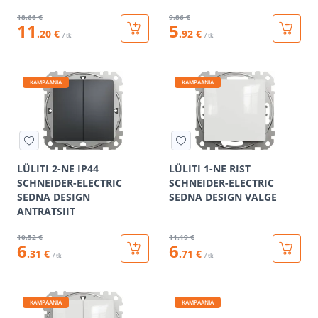
18
.66 €
9
.86 €
11
5
.20 €
.92 €
/ tk
/ tk
KAMPAANIA
KAMPAANIA
LÜLITI 2-NE IP44
LÜLITI 1-NE RIST
SCHNEIDER-ELECTRIC
SCHNEIDER-ELECTRIC
SEDNA DESIGN
SEDNA DESIGN VALGE
ANTRATSIIT
10
.52 €
11
.19 €
6
6
.31 €
.71 €
/ tk
/ tk
KAMPAANIA
KAMPAANIA