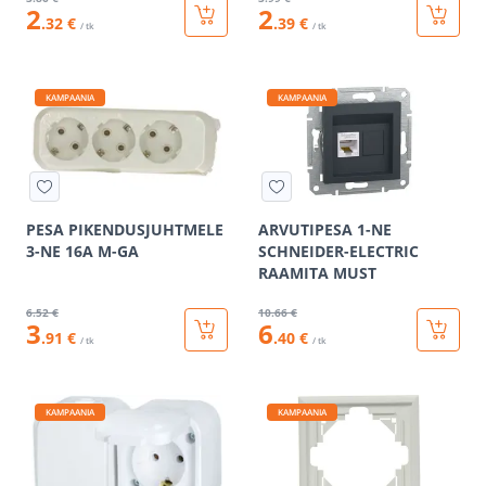
2
2
.32 €
.39 €
/ tk
/ tk
KAMPAANIA
KAMPAANIA
PESA PIKENDUSJUHTMELE
ARVUTIPESA 1-NE
3-NE 16A M-GA
SCHNEIDER-ELECTRIC
RAAMITA MUST
6
.52 €
10
.66 €
3
6
.91 €
.40 €
/ tk
/ tk
KAMPAANIA
KAMPAANIA