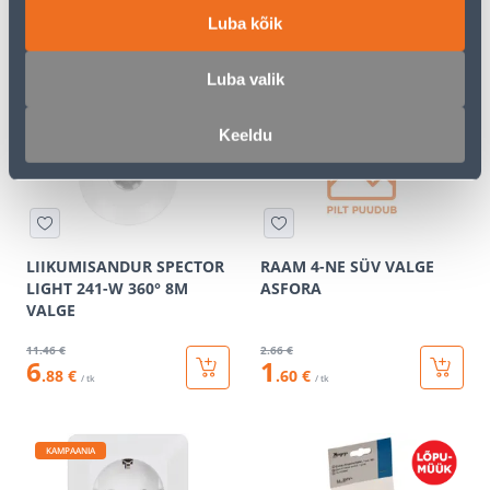
Luba kõik
2
.52 €
14
.66 €
1
8
.51 €
.80 €
/ tk
/ tk
Luba valik
Keeldu
KAMPAANIA
KAMPAANIA
LIIKUMISANDUR SPECTOR
RAAM 4-NE SÜV VALGE
LIGHT 241-W 360° 8M
ASFORA
VALGE
11
.46 €
2
.66 €
6
1
.88 €
.60 €
/ tk
/ tk
KAMPAANIA