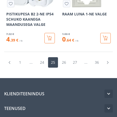
PISTIKUPESA B2 2-NE IP54
RAAM LUNA 1-NE VALGE
SCHUKO KAANEGA
MAANDUSEGA VALGE
7
.32 €
1
.06 €
4
0
.39 €
.64 €
/ tk
/ tk
1
...
24
25
26
27
...
36
KLIENDITEENINDUS
TEENUSED