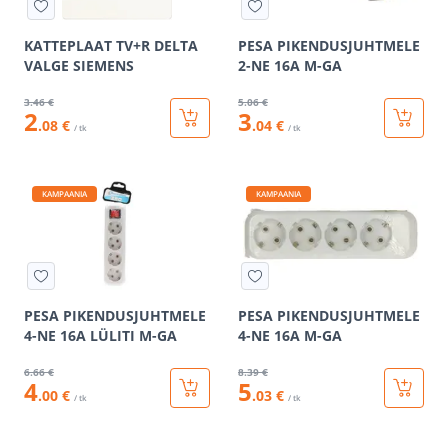
KATTEPLAAT TV+R DELTA
PESA PIKENDUSJUHTMELE
VALGE SIEMENS
2-NE 16A M-GA
3
.46 €
5
.06 €
2
3
.08 €
.04 €
/ tk
/ tk
KAMPAANIA
KAMPAANIA
PESA PIKENDUSJUHTMELE
PESA PIKENDUSJUHTMELE
4-NE 16A LÜLITI M-GA
4-NE 16A M-GA
6
.66 €
8
.39 €
4
5
.00 €
.03 €
/ tk
/ tk