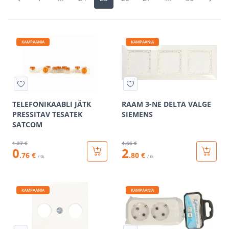
KAMPAANIA
KAMPAANIA
TELEFONIKAABLI JÄTK
RAAM 3-NE DELTA VALGE
PRESSITAV TESATEK
SIEMENS
SATCOM
1
.27 €
4
.66 €
0
2
.76 €
.80 €
/ tk
/ tk
KAMPAANIA
KAMPAANIA