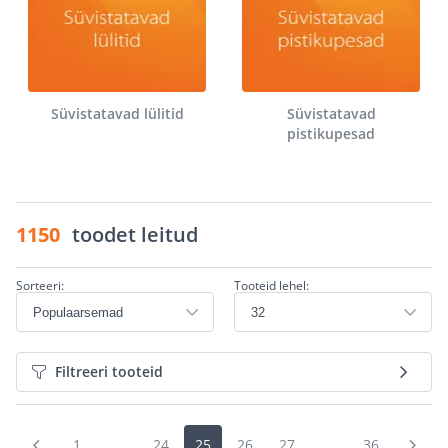
Süvistatavad lülitid
Süvistatavad
pistikupesad
1150
toodet leitud
Sorteeri:
Tooteid lehel:
Filtreeri tooteid
1
...
24
25
26
27
...
36