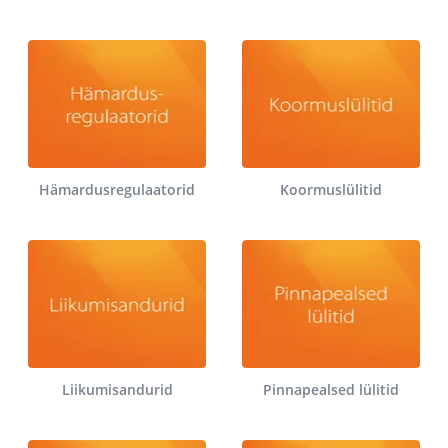
Hämardusregulaatorid
Koormuslülitid
Liikumisandurid
Pinnapealsed lülitid