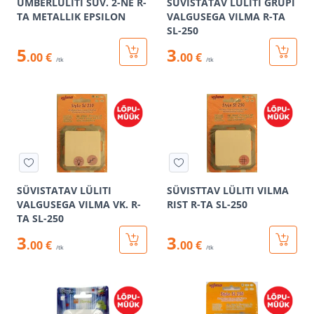
ÜMBERLÜLITI SÜV. 2-NE R-
SÜVISTATAV LÜLITI GRUPI
TA METALLIK EPSILON
VALGUSEGA VILMA R-TA
SL-250
5
3
.00 €
.00 €
/tk
/tk
SÜVISTATAV LÜLITI
SÜVISTTAV LÜLITI VILMA
VALGUSEGA VILMA VK. R-
RIST R-TA SL-250
TA SL-250
3
3
.00 €
.00 €
/tk
/tk