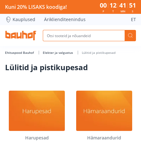
Lülitid ja pistikupesad - Bauhof has loaded
00
12
41
50
Kuni 20% LISAKS koodiga!
P
T
MIN
S
Kauplused
Äriklienditeenindus
ET
Ehituspood Bauhof
Elekter ja valgustus
Lülitid ja pistikupesad
Lülitid ja pistikupesad
Harupesad
Hämaraandurid