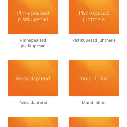
Pinnapealsed
Pistikupesad juhtmele
pistikupesad
Reisiadapterid
Muud lülitid