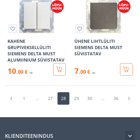
KAHENE
ÜHENE LIHTLÜLITI
GRUPIVEKSELLÜLITI
SIEMENS DELTA MUST
SIEMENS DELTA MUST
SÜVISTATAV
ALUMIINIUM SÜVISTATAV
10
7
.00 €
.00 €
/tk
/tk
1
...
27
28
29
30
...
36
KLIENDITEENINDUS