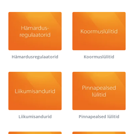
Hämardusregulaatorid
Koormuslülitid
Liikumisandurid
Pinnapealsed lülitid