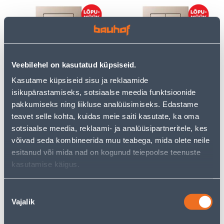
Veebilehel on kasutatud küpsiseid.
LÜLITI 1-NE RAAMITA
LÜLITI 2-NE RAAMITA
EPSILON ŠAMPANJA
EPSILON ŠAMPANJA
Kasutame küpsiseid sisu ja reklaamide
isikupärastamiseks, sotsiaalse meedia funktsioonide
3
3
.00 €
.00 €
/tk
/tk
pakkumiseks ning liikluse analüüsimiseks. Edastame
teavet selle kohta, kuidas meie saiti kasutate, ka oma
sotsiaalse meedia, reklaami- ja analüüsipartneritele, kes
võivad seda kombineerida muu teabega, mida olete neile
esitanud või mida nad on kogunud teiepoolse teenuste
kasutamise käigus.
Nõusoleku
LÜLITI 3-NE RAAMITA
VEKSELLÜLITI 1-NE
Vajalik
EPSILON ŠAMPANJA
RAAMITA EPSILON
valik
ŠAMPANJA