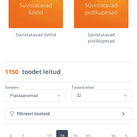
Süvistatavad lülitid
Süvistatavad
pistikupesad
1150
toodet leitud
Sorteeri:
Tooteid lehel:
Filtreeri tooteid
1
...
27
28
29
30
...
36