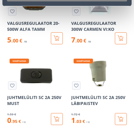
VALGUSREGULAATOR 20-
VALGUSREGULAATOR
500W ALFA TAMM
300W CARMEN VI:KO
5
7
.00 €
.00 €
/tk
/tk
KAMPAANIA
KAMPAANIA
JUHTMELÜLITI SC 2A 250V
JUHTMELÜLITI SC 2A 250V
MUST
LÄBIPAISTEV
1
.59 €
1
.72 €
0
1
.95 €
.03 €
/ tk
/ tk