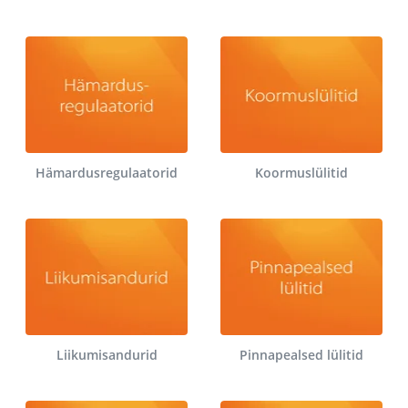
Hämardusregulaatorid
Koormuslülitid
Liikumisandurid
Pinnapealsed lülitid