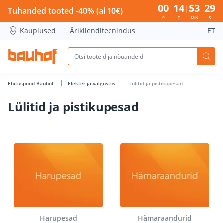
Lülitid ja pistikupesad - Bauhof has loaded
00
14
53
29
Tuhanded tooted -40% (al 10€)
P
T
MIN
S
Kauplused
Äriklienditeenindus
ET
Ehituspood Bauhof
Elekter ja valgustus
Lülitid ja pistikupesad
Lülitid ja pistikupesad
Harupesad
Hämaraandurid