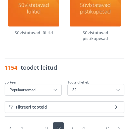
Süvistatavad lülitid
Süvistatavad
pistikupesad
1154
toodet leitud
Sorteeri:
Tooteid lehel:
Filtreeri tooteid
1
...
31
32
33
34
...
37