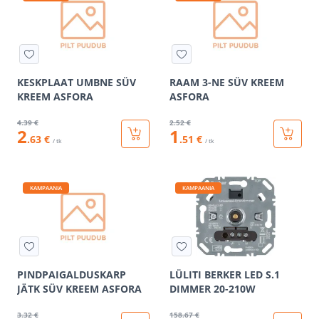
KESKPLAAT UMBNE SÜV
RAAM 3-NE SÜV KREEM
KREEM ASFORA
ASFORA
4
.39 €
2
.52 €
2
1
.63 €
.51 €
/ tk
/ tk
KAMPAANIA
KAMPAANIA
PINDPAIGALDUSKARP
LÜLITI BERKER LED S.1
JÄTK SÜV KREEM ASFORA
DIMMER 20-210W
3
.32 €
158
.67 €