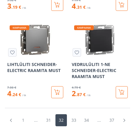
5
.32 €
7
.19 €
3
4
.19 €
.31 €
/ tk
/ tk
KAMPAANIA
KAMPAANIA
LIHTLÜLITI SCHNEIDER-
VEDRULÜLITI 1-NE
ELECTRIC RAAMITA MUST
SCHNEIDER-ELECTRIC
RAAMITA MUST
7
.06 €
4
.79 €
4
2
.24 €
.87 €
/ tk
/ tk
1
...
31
32
33
34
...
37