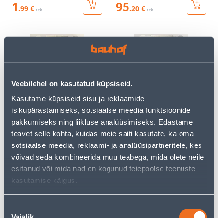
1
95
.99 €
.20 €
/ tk
/ tk
Veebilehel on kasutatud küpsiseid.
Kasutame küpsiseid sisu ja reklaamide
VALG.REG NUPP DELTA
VALG.REG NUPP DELTA
isikupärastamiseks, sotsiaalse meedia funktsioonide
LINE BEEZ
LINE VALGE SIEMENS
pakkumiseks ning liikluse analüüsimiseks. Edastame
3
3
.00 €
.00 €
/tk
/tk
teavet selle kohta, kuidas meie saiti kasutate, ka oma
sotsiaalse meedia, reklaami- ja analüüsipartneritele, kes
võivad seda kombineerida muu teabega, mida olete neile
esitanud või mida nad on kogunud teiepoolse teenuste
kasutamise käigus.
Nõusoleku
Vajalik