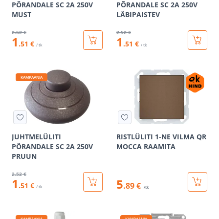
PÕRANDALE SC 2A 250V
PÕRANDALE SC 2A 250V
MUST
LÄBIPAISTEV
2
.52 €
2
.52 €
1
1
.51 €
.51 €
/ tk
/ tk
KAMPAANIA
JUHTMELÜLITI
RISTLÜLITI 1-NE VILMA QR
PÕRANDALE SC 2A 250V
MOCCA RAAMITA
PRUUN
2
.52 €
1
5
.89 €
.51 €
/ tk
/tk
KAMPAANIA
KAMPAANIA