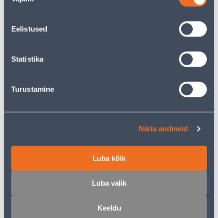
valik
VALG.REG NUPP DELTA
VALG.REG NUPP DELTA
LINE ALUMIINIUM
LINE SÜSINIK SIEMENS
7
7
Eelistused
.00 €
.00 €
/tk
/tk
Statistika
KAMPAANIA
Turustamine
VALGUSREGULAATOR 60-
VALGUSREGULAATOR 20-
Näita andmeid
400W VALGE ALFA
400W ALFA BEEZ
39
.59 €
23
7
Luba kõik
.00 €
.75 €
/ tk
/tk
Luba valik
Keeldu