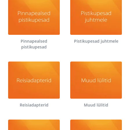
Pinnapealsed
Pistikupesad juhtmele
pistikupesad
Reisiadapterid
Muud lülitid