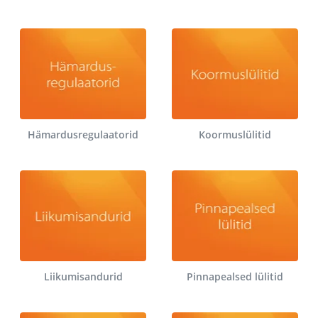
Hämardusregulaatorid
Koormuslülitid
Liikumisandurid
Pinnapealsed lülitid