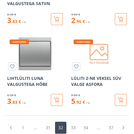
VALGUSTEGA SATIIN
6
.39 €
4
.92 €
3
2
.83 €
.95 €
/ tk
/ tk
KAMPAANIA
KAMPAANIA
LIHTLÜLITI LUNA
LÜLITI 2-NE VEKSEL SÜV
VALGUSTEGA HÕBE
VALGE ASFORA
6
.39 €
9
.86 €
3
5
.83 €
.92 €
/ tk
/ tk
1
...
31
32
33
34
...
37