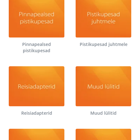
Pinnapealsed
Pistikupesad juhtmele
pistikupesad
Reisiadapterid
Muud lülitid