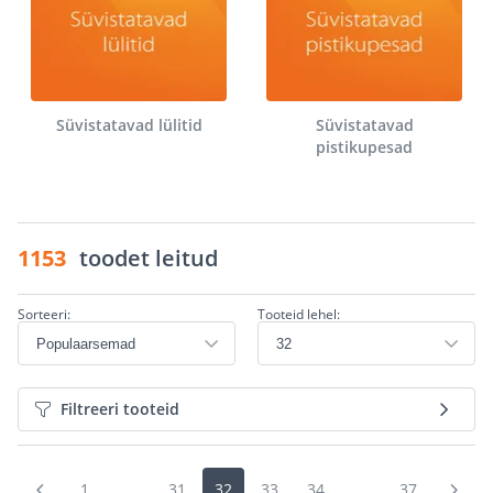
Süvistatavad lülitid
Süvistatavad
pistikupesad
1153
toodet leitud
Sorteeri:
Tooteid lehel:
Filtreeri tooteid
1
...
31
32
33
34
...
37