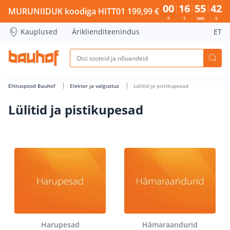
Lülitid ja pistikupesad - Bauhof has loaded
00
16
55
42
MURUNIIDUK koodiga HITT01 199,99 €
P
T
MIN
S
Kauplused
Äriklienditeenindus
ET
Ehituspood Bauhof
Elekter ja valgustus
Lülitid ja pistikupesad
Lülitid ja pistikupesad
Harupesad
Hämaraandurid