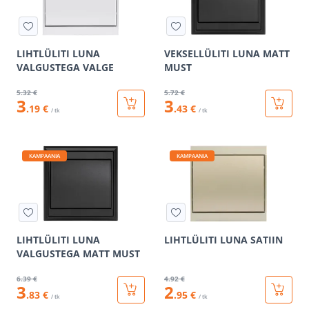
LIHTLÜLITI LUNA
VEKSELLÜLITI LUNA MATT
VALGUSTEGA VALGE
MUST
5
.32 €
5
.72 €
3
3
.19 €
.43 €
/ tk
/ tk
KAMPAANIA
KAMPAANIA
LIHTLÜLITI LUNA
LIHTLÜLITI LUNA SATIIN
VALGUSTEGA MATT MUST
6
.39 €
4
.92 €
3
2
.83 €
.95 €
/ tk
/ tk