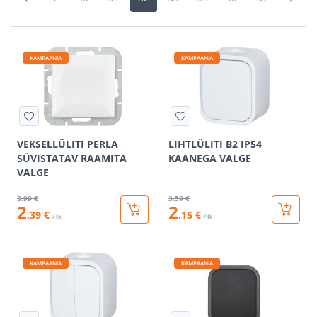
KAMPAANIA
KAMPAANIA
VEKSELLÜLITI PERLA
LIHTLÜLITI B2 IP54
SÜVISTATAV RAAMITA
KAANEGA VALGE
VALGE
3
.99 €
3
.59 €
2
2
.39 €
.15 €
/ tk
/ tk
KAMPAANIA
KAMPAANIA