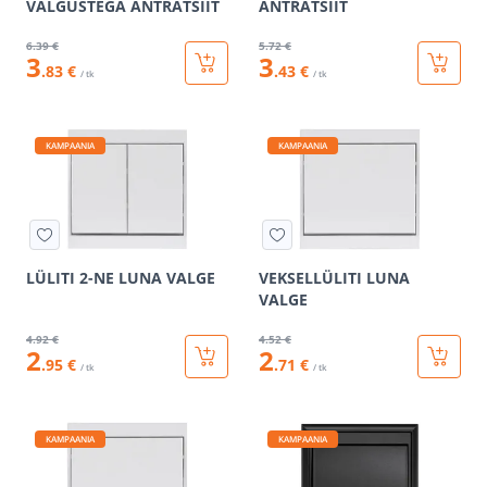
VALGUSTEGA ANTRATSIIT
ANTRATSIIT
6
.39 €
5
.72 €
3
3
.83 €
.43 €
/ tk
/ tk
KAMPAANIA
KAMPAANIA
LÜLITI 2-NE LUNA VALGE
VEKSELLÜLITI LUNA
VALGE
4
.92 €
4
.52 €
2
2
.95 €
.71 €
/ tk
/ tk
KAMPAANIA
KAMPAANIA