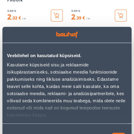
3
.86 €
3
.99 €
2
2
.32 €
.39 €
/ tk
/ tk
KAMPAANIA
KAMPAANIA
Veebilehel on kasutatud küpsiseid.
Kasutame küpsiseid sisu ja reklaamide
isikupärastamiseks, sotsiaalse meedia funktsioonide
VEKSELLÜLITI B2 IP54
LIHTLÜLITI B2 1-NE IP54
pakkumiseks ning liikluse analüüsimiseks. Edastame
MUST
MUST
teavet selle kohta, kuidas meie saiti kasutate, ka oma
3
.86 €
3
.59 €
sotsiaalse meedia, reklaami- ja analüüsipartneritele, kes
2
2
.32 €
.15 €
/ tk
/ tk
võivad seda kombineerida muu teabega, mida olete neile
esitanud või mida nad on kogunud teiepoolse teenuste
kasutamise käigus.
KAMPAANIA
KAMPAANIA
Nõusoleku