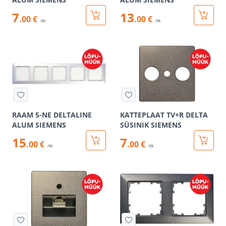
7
13
.00 €
.00 €
/tk
/tk
RAAM 5-NE DELTALINE
KATTEPLAAT TV+R DELTA
ALUM SIEMENS
SÜSINIK SIEMENS
15
7
.00 €
.00 €
/tk
/tk