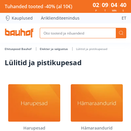
Lülitid ja pistikupesad - Bauhof has loaded
02
09
04
39
Tuhanded tooted -40% (al 10€)
P
T
MIN
S
Kauplused
Äriklienditeenindus
ET
Ehituspood Bauhof
Elekter ja valgustus
Lülitid ja pistikupesad
Lülitid ja pistikupesad
Harupesad
Hämaraandurid