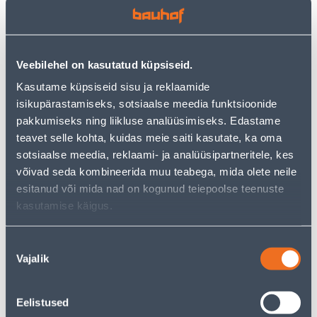
Veebilehel on kasutatud küpsiseid.
Kasutame küpsiseid sisu ja reklaamide
isikupärastamiseks, sotsiaalse meedia funktsioonide
pakkumiseks ning liikluse analüüsimiseks. Edastame
LÜLITI 1-NE VILMA
LÜLITI 2-NE VILMA QR
teavet selle kohta, kuidas meie saiti kasutate, ka oma
VALGUSEGA QR MOCCA
MOCCA RAAMITA
sotsiaalse meedia, reklaami- ja analüüsipartneritele, kes
RAAMITA
võivad seda kombineerida muu teabega, mida olete neile
4
4
.89 €
.99 €
/tk
/tk
esitanud või mida nad on kogunud teiepoolse teenuste
kasutamise käigus.
Nõusoleku
Vajalik
valik
Eelistused
LÜLITI 2-NE VILMA
LÜLITI 1-NE VILMA VK QR