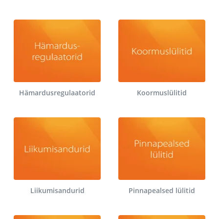
Hämardusregulaatorid
Koormuslülitid
Liikumisandurid
Pinnapealsed lülitid