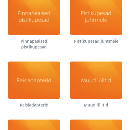
Pinnapealsed
Pistikupesad juhtmele
pistikupesad
Reisiadapterid
Muud lülitid