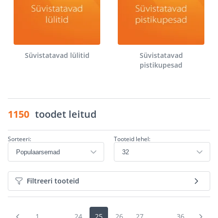
Süvistatavad lülitid
Süvistatavad
pistikupesad
1150
toodet leitud
Sorteeri:
Tooteid lehel:
Filtreeri tooteid
1
...
24
25
26
27
...
36