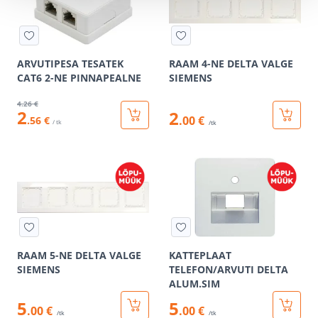
ARVUTIPESA TESATEK
RAAM 4-NE DELTA VALGE
CAT6 2-NE PINNAPEALNE
SIEMENS
4
.26 €
2
2
.00 €
.56 €
/ tk
/tk
RAAM 5-NE DELTA VALGE
KATTEPLAAT
SIEMENS
TELEFON/ARVUTI DELTA
ALUM.SIM
5
5
.00 €
.00 €
/tk
/tk