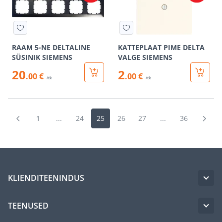
RAAM 5-NE DELTALINE
KATTEPLAAT PIME DELTA
SÜSINIK SIEMENS
VALGE SIEMENS
20
2
.00 €
.00 €
/tk
/tk
1
...
24
25
26
27
...
36
KLIENDITEENINDUS
TEENUSED