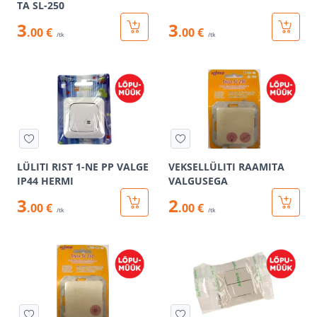
TA SL-250
3
3
.00 €
.00 €
/tk
/tk
LÜLITI RIST 1-NE PP VALGE
VEKSELLÜLITI RAAMITA
IP44 HERMI
VALGUSEGA
3
2
.00 €
.00 €
/tk
/tk