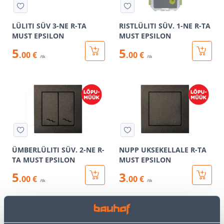
LÜLITI SÜV 3-NE R-TA
RISTLÜLITI SÜV. 1-NE R-TA
MUST EPSILON
MUST EPSILON
5
5
.00 €
.00 €
/tk
/tk
ÜMBERLÜLITI SÜV. 2-NE R-
NUPP UKSEKELLALE R-TA
TA MUST EPSILON
MUST EPSILON
5
3
.00 €
.00 €
/tk
/tk