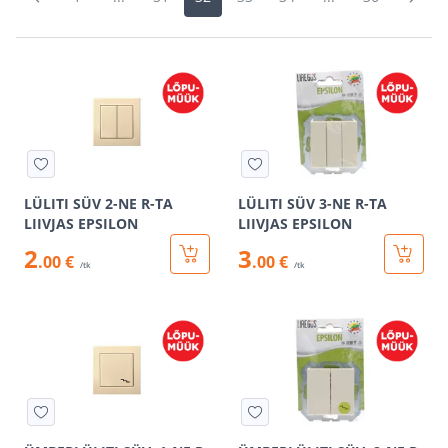
LÜLITI SÜV 2-NE R-TA
LÜLITI SÜV 3-NE R-TA
LIIVJAS EPSILON
LIIVJAS EPSILON
2
3
.00 €
.00 €
/tk
/tk