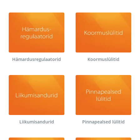
Hämardusregulaatorid
Koormuslülitid
Liikumisandurid
Pinnapealsed lülitid