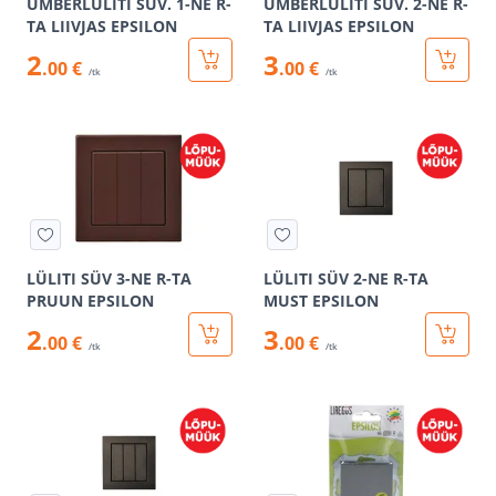
ÜMBERLÜLITI SÜV. 1-NE R-
ÜMBERLÜLITI SÜV. 2-NE R-
TA LIIVJAS EPSILON
TA LIIVJAS EPSILON
2
3
.00 €
.00 €
/tk
/tk
LÜLITI SÜV 3-NE R-TA
LÜLITI SÜV 2-NE R-TA
PRUUN EPSILON
MUST EPSILON
2
3
.00 €
.00 €
/tk
/tk