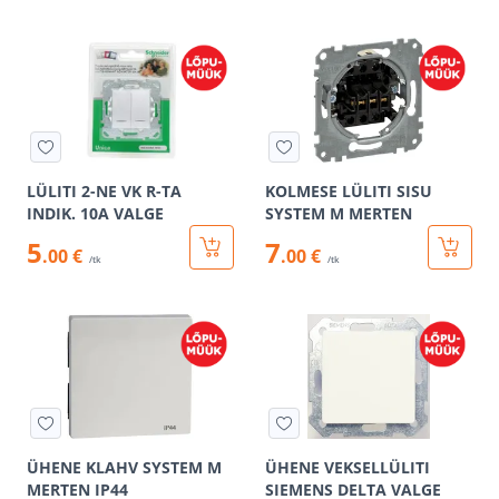
LÜLITI 2-NE VK R-TA
KOLMESE LÜLITI SISU
INDIK. 10A VALGE
SYSTEM M MERTEN
5
7
.00 €
.00 €
/tk
/tk
ÜHENE KLAHV SYSTEM M
ÜHENE VEKSELLÜLITI
MERTEN IP44
SIEMENS DELTA VALGE