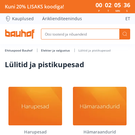
Lülitid ja pistikupesad - Bauhof has loaded
00
02
05
36
Kuni 20% LISAKS koodiga!
P
T
MIN
S
Kauplused
Äriklienditeenindus
ET
Ehituspood Bauhof
Elekter ja valgustus
Lülitid ja pistikupesad
Lülitid ja pistikupesad
Harupesad
Hämaraandurid