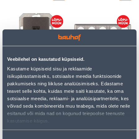
ÜHENE TELEFONIPESA
VIIENE RAAM VILMA SL-
Veebilehel on kasutatud küpsiseid.
VILMA SL-250 RAAMITA
250 METALLIK
MUST
Kasutame küpsiseid sisu ja reklaamide
isikupärastamiseks, sotsiaalse meedia funktsioonide
2
2
.00 €
.00 €
/tk
/tk
pakkumiseks ning liikluse analüüsimiseks. Edastame
teavet selle kohta, kuidas meie saiti kasutate, ka oma
sotsiaalse meedia, reklaami- ja analüüsipartneritele, kes
võivad seda kombineerida muu teabega, mida olete neile
esitanud või mida nad on kogunud teiepoolse teenuste
kasutamise käigus.
Nõusoleku
ÜHENE TELEFONIPESA
ÜHENE ARVUTIPESA