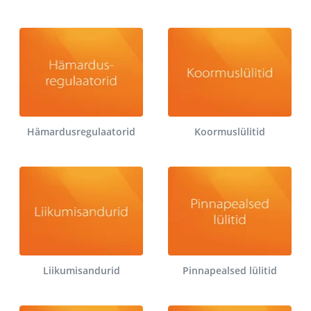
Hämardusregulaatorid
Koormuslülitid
Liikumisandurid
Pinnapealsed lülitid