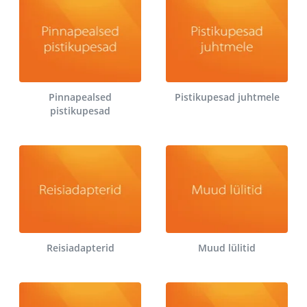
Pinnapealsed
Pistikupesad juhtmele
pistikupesad
Reisiadapterid
Muud lülitid