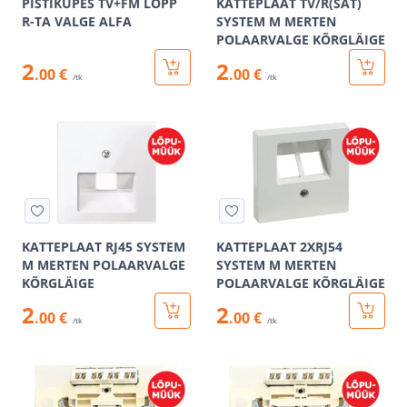
PISTIKUPES TV+FM LÕPP
KATTEPLAAT TV/R(SAT)
R-TA VALGE ALFA
SYSTEM M MERTEN
POLAARVALGE KÕRGLÄIGE
2
2
.00 €
.00 €
/tk
/tk
KATTEPLAAT RJ45 SYSTEM
KATTEPLAAT 2XRJ54
M MERTEN POLAARVALGE
SYSTEM M MERTEN
KÕRGLÄIGE
POLAARVALGE KÕRGLÄIGE
2
2
.00 €
.00 €
/tk
/tk