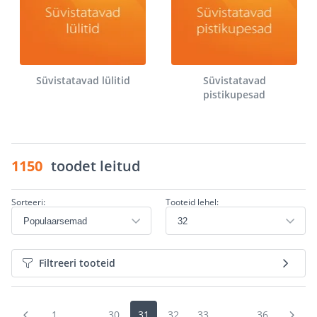
Süvistatavad lülitid
Süvistatavad
pistikupesad
1150
toodet leitud
Sorteeri:
Tooteid lehel:
Filtreeri tooteid
1
...
30
31
32
33
...
36