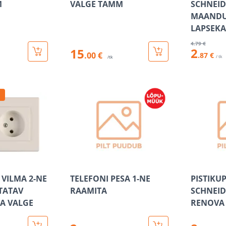
M
VALGE TAMM
SCHNEID
MAANDU
LAPSEKA
4
.79 €
2
15
.00 €
.87 €
/ tk
/tk
 VILMA 2-NE
TELEFONI PESA 1-NE
PISTIKUP
STATAV
RAAMITA
SCHNEID
A VALGE
RENOVA