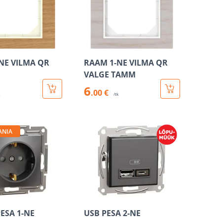
NE VILMA QR
RAAM 1-NE VILMA QR
VALGE TAMM
6
.00 €
k
/tk
ANIA
ESA 1-NE
USB PESA 2-NE