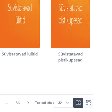
Süvistatavad lülitid
Süvistatavad
pistikupesad
...
36
Tooteid lehel: