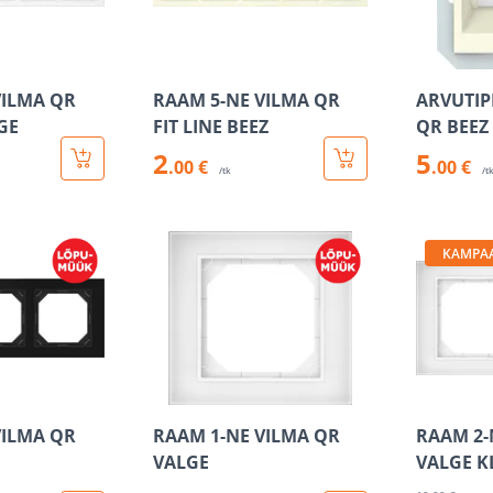
VILMA QR
RAAM 5-NE VILMA QR
ARVUTIP
LGE
FIT LINE BEEZ
QR BEEZ
2
5
.00 €
.00 €
/tk
/t
KAMPA
VILMA QR
RAAM 1-NE VILMA QR
RAAM 2-
VALGE
VALGE K