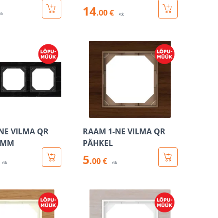
14
.00 €
 tk
/tk
NE VILMA QR
RAAM 1-NE VILMA QR
AMM
PÄHKEL
5
.00 €
/tk
/tk