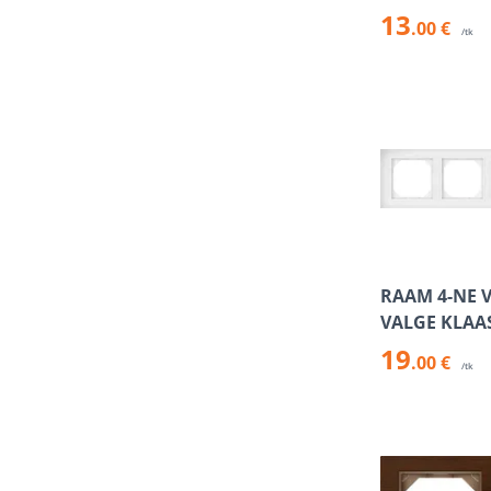
13
.00 €
/tk
RAAM 4-NE 
VALGE KLAA
19
.00 €
/tk