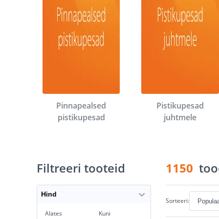
Pinnapealsed
Pistikupesad
pistikupesad
juhtmele
Filtreeri tooteid
1150
too
Hind
Sorteeri:
Alates
Kuni