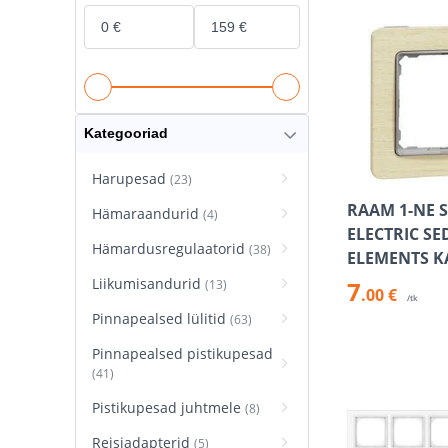
Kategooriad
Harupesad
(23)
RAAM 1-NE 
Hämaraandurid
(4)
ELECTRIC S
Hämardusregulaatorid
(38)
ELEMENTS K
Liikumisandurid
7
(13)
.00 €
/tk
Pinnapealsed lülitid
(63)
Pinnapealsed pistikupesad
(41)
Pistikupesad juhtmele
(8)
Reisiadapterid
(5)