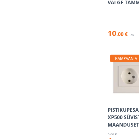
VALGE TAM
10
.00 €
/tk
KAMPAANIA
PISTIKUPESA
XP500 SÜVI
MAANDUSET
6
.66 €