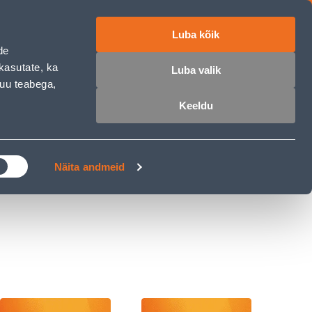
Luba kõik
ET
RU
EN
de
kasutate, ka
Luba valik
muu teabega,
 sisse
Ostunimekiri
Ostukorv
Keeldu
ÄRELMAKS
MEISTRIKLUBI
BLOGI
Näita andmeid