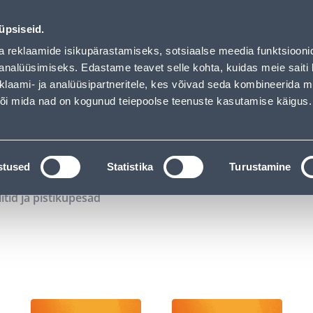
00
06
55
16
Kuni 20% LISAKS koodiga!
P
T
MIN
S
üpsiseid.
ndus
Teenused
Karjäärileht
a reklaamide isikupärastamiseks, sotsiaalse meedia funktsiooni
analüüsimiseks. Edastame teavet selle kohta, kuidas meie saiti 
klaami- ja analüüsipartneritele, kes võivad seda kombineerida 
OTSI
Logi
 või mida nad on kogunud teiepoolse teenuste kasutamise käigus.
KATALOOGID
TÖÖRIISTALAENUTUS
J
stused
Statistika
Turustamine
litid ja pistikupesad