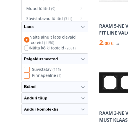
Muud lülitid
(9)
Süvistatavad lülitid
(311)
RAAM 5-NE 
Laos
Süvistatavad pistikupesad
FIT LINE VA
(627)
Näita ainult laos olevaid
2
tooteid
(1150)
.00 €
Termostaatlülitid
(8)
/tk
Näita kõiki tooteid
(2081)
Paigaldusmeetod
Süvistatav
(115)
Pinnapealne
(1)
Bränd
Anduri tüüp
Andur komplektis
RAAM 3-NE 
MUST KLAAS