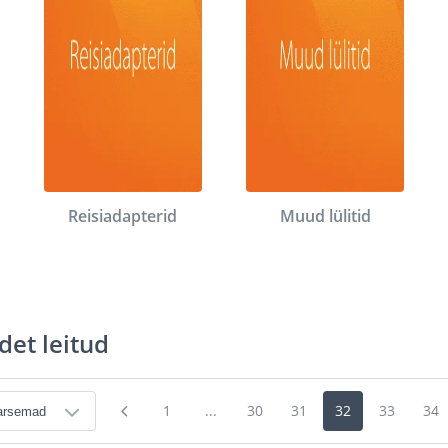
Reisiadapterid
Muud lülitid
det leitud
1
...
30
31
32
33
34