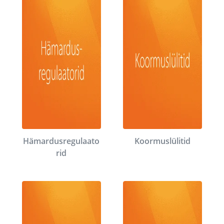
Hämardusregulaato
Koormuslülitid
rid