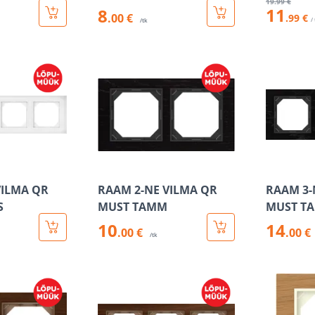
19
.99 €
11
8
.00 €
.99 €
/
/tk
VILMA QR
RAAM 2-NE VILMA QR
RAAM 3-
S
MUST TAMM
MUST T
10
14
.00 €
.00 €
/tk