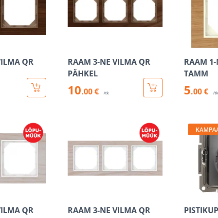
VILMA QR
RAAM 3-NE VILMA QR
RAAM 1-
PÄHKEL
TAMM
10
5
.00 €
.00 €
/tk
/t
KAMPA
VILMA QR
RAAM 3-NE VILMA QR
PISTIKUP