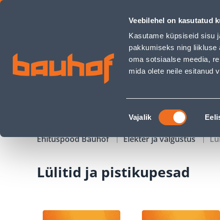
Lülitid ja pistikupesad - Bauhof has loaded
Veebilehel on kasutatud k
Kauplused
Äriklienditeenindus
Klienditeeni
Kasutame küpsiseid sisu j
pakkumiseks ning liikluse 
oma sotsiaalse meedia, re
mida olete neile esitanud
TOOTED
KAMPAANIAD
Nõusoleku
Vajalik
Eeli
valik
Ehituspood Bauhof
Elekter ja valgustus
Lü
Lülitid ja pistikupesad