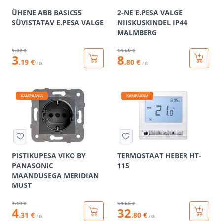
ÜHENE ABB BASIC55
2-NE E.PESA VALGE
SÜVISTATAV E.PESA VALGE
NIISKUSKINDEL IP44
MALMBERG
5
.32 €
14
.66 €
3
8
.19 €
.80 €
/ tk
/ tk
KAMPAANIA
KAMPAANIA
PISTIKUPESA VIKO BY
TERMOSTAAT HEBER HT-
PANASONIC
115
MAANDUSEGA MERIDIAN
MUST
7
.19 €
54
.66 €
4
32
.31 €
.80 €
/ tk
/ tk