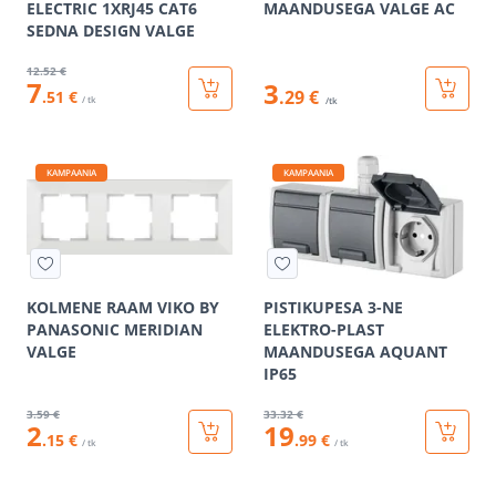
ELECTRIC 1XRJ45 CAT6
MAANDUSEGA VALGE AC
SEDNA DESIGN VALGE
12
.52 €
7
3
.29 €
.51 €
/ tk
/tk
KAMPAANIA
KAMPAANIA
KOLMENE RAAM VIKO BY
PISTIKUPESA 3-NE
PANASONIC MERIDIAN
ELEKTRO-PLAST
VALGE
MAANDUSEGA AQUANT
IP65
3
.59 €
33
.32 €
2
19
.15 €
.99 €
/ tk
/ tk