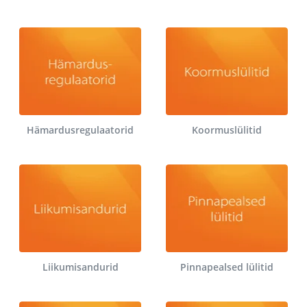
Hämardusregulaatorid
Koormuslülitid
Liikumisandurid
Pinnapealsed lülitid