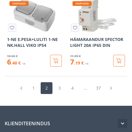
KAMPAANIA
KAMPAANIA
1-NE E.PESA+LULITI 1-NE
HÄMARAANDUR SPECTOR
NK.HALL VIKO IP54
LIGHT 20A IP65 DIN
10
.66 €
11
.99 €
6
7
.40 €
.19 €
/ tk
/ tk
1
2
3
4
...
37
KLIENDITEENINDUS