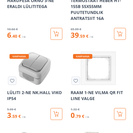
HARUPESA ORNO 3-NE
TERMOSTAAT HEBER HT-
ERALDI LÜLITITEGA
155B 55X55MM
PUUTETUNDLIK
ANTRATSIIT 16A
10
.66 €
65
.99 €
6
39
.40 €
.59 €
/ tk
/ tk
KAMPAANIA
KAMPAANIA
LÜLITI 2-NE NK.HALL VIKO
RAAM 1-NE VILMA QR FIT
IP54
LINE VALGE
5
.99 €
1
.32 €
3
0
.59 €
.79 €
/ tk
/ tk