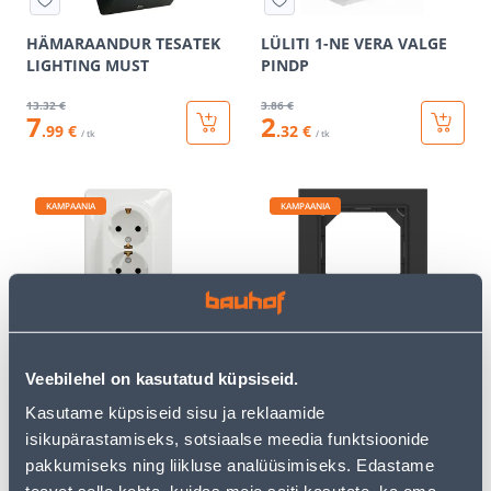
HÄMARAANDUR TESATEK
LÜLITI 1-NE VERA VALGE
LIGHTING MUST
PINDP
13
.32 €
3
.86 €
7
2
.99 €
.32 €
/ tk
/ tk
KAMPAANIA
KAMPAANIA
PISTIKUPESA 2-NE M-GA
MONTAAZIRAAM 1-NE
SCHNEIDER-ELECTRIC
VILMA QR FIT LINE MUST
Veebilehel on kasutatud küpsiseid.
SEDNA DESIGN VALGE
Kasutame küpsiseid sisu ja reklaamide
10
.66 €
1
.99 €
6
1
isikupärastamiseks, sotsiaalse meedia funktsioonide
.40 €
.19 €
/ tk
/ tk
pakkumiseks ning liikluse analüüsimiseks. Edastame