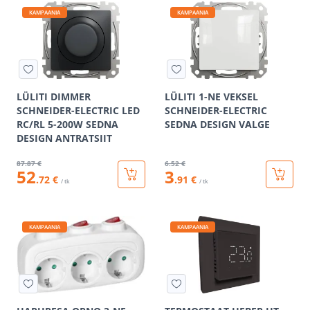
KAMPAANIA
KAMPAANIA
LÜLITI DIMMER
LÜLITI 1-NE VEKSEL
SCHNEIDER-ELECTRIC LED
SCHNEIDER-ELECTRIC
RC/RL 5-200W SEDNA
SEDNA DESIGN VALGE
DESIGN ANTRATSIIT
87
.87 €
6
.52 €
52
3
.72 €
.91 €
/ tk
/ tk
KAMPAANIA
KAMPAANIA