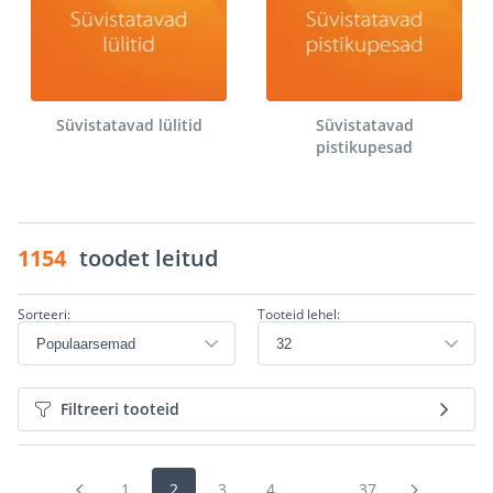
Süvistatavad lülitid
Süvistatavad
pistikupesad
1154
toodet leitud
Sorteeri:
Tooteid lehel:
Filtreeri tooteid
1
2
3
4
...
37