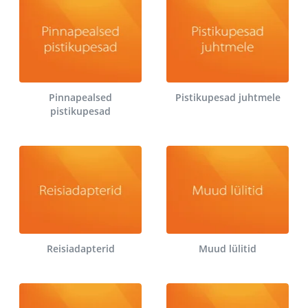
Pinnapealsed
Pistikupesad juhtmele
pistikupesad
Reisiadapterid
Muud lülitid