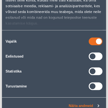
teavet selle kohta, kuidas meie saiti kasutate, ka oma
sotsiaalse meedia, reklaami- ja analüüsipartneritele, kes
KAMPAANIA
KAMPAANIA
võivad seda kombineerida muu teabega, mida olete neile
esitanud või mida nad on kogunud teiepoolse teenuste
kasutamise käigus.
RAAM 5-NE SCHNEIDER-
RAAM KAHENE ABB
Nõusoleku
ELECTRIC SEDNA DESIGN
BASIC55 VALGE
Vajalik
valik
ANTRATSIIT
8
.39 €
5
.59 €
Eelistused
5
3
.03 €
.35 €
/ tk
/ tk
Statistika
KAMPAANIA
KAMPAANIA
Turustamine
Näita andmeid
LÜLITI 1-NE VEKSEL
LÜLITI 1-NE NK.VK.HALL