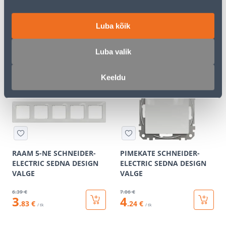
SCHNEIDER-ELECTRIC
VIKO IP54
SEDNA DESIGN
Luba kõik
ANTRATSIIT
9
.86 €
6
.12 €
5
3
Luba valik
.92 €
.67 €
/ tk
/ tk
Keeldu
KAMPAANIA
KAMPAANIA
RAAM 5-NE SCHNEIDER-
PIMEKATE SCHNEIDER-
ELECTRIC SEDNA DESIGN
ELECTRIC SEDNA DESIGN
VALGE
VALGE
6
.39 €
7
.06 €
3
4
.83 €
.24 €
/ tk
/ tk