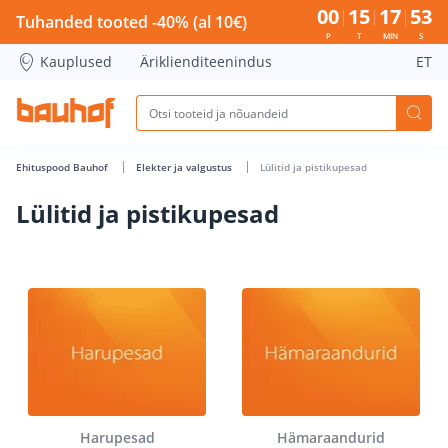
Lülitid ja pistikupesad - Bauhof has loaded
00
15
17
52
Tuhanded tooted -40% (al 10€)
P
T
MIN
S
Kauplused
Äriklienditeenindus
ET
Ehituspood Bauhof
Elekter ja valgustus
Lülitid ja pistikupesad
Lülitid ja pistikupesad
Harupesad
Hämaraandurid