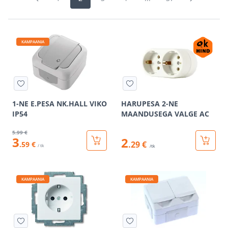
KAMPAANIA
1-NE E.PESA NK.HALL VIKO
HARUPESA 2-NE
IP54
MAANDUSEGA VALGE AC
5
.99 €
3
2
.29 €
.59 €
/ tk
/tk
KAMPAANIA
KAMPAANIA