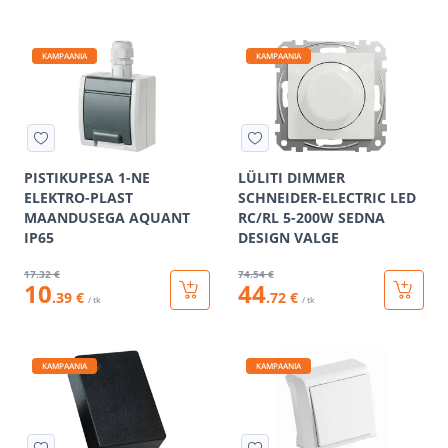
KAMPAANIA
KAMPAANIA
PISTIKUPESA 1-NE
LÜLITI DIMMER
ELEKTRO-PLAST
SCHNEIDER-ELECTRIC LED
MAANDUSEGA AQUANT
RC/RL 5-200W SEDNA
IP65
DESIGN VALGE
17
.32 €
74
.54 €
10
44
.39 €
.72 €
/ tk
/ tk
KAMPAANIA
KAMPAANIA