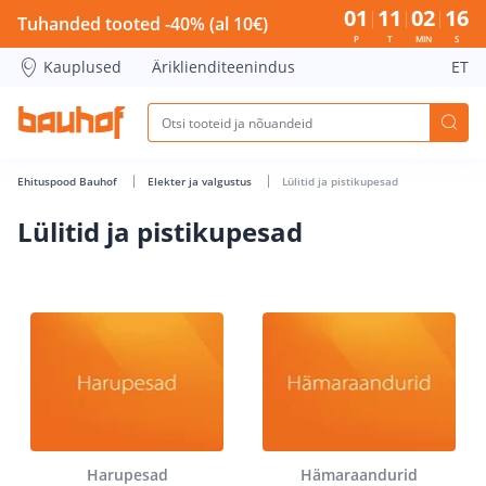
Lülitid ja pistikupesad - Bauhof has loaded
01
11
02
16
Tuhanded tooted -40% (al 10€)
P
T
MIN
S
Kauplused
Äriklienditeenindus
ET
Ehituspood Bauhof
Elekter ja valgustus
Lülitid ja pistikupesad
Lülitid ja pistikupesad
Harupesad
Hämaraandurid