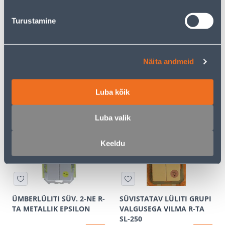
Turustamine
Näita andmeid
ÜMBERLÜLITI SÜV. 1-NE R-
RISTLÜLITI SÜV. 1-NE R-TA
TA METALLIK EPSILON
METALLIK EPSILON
Luba kõik
3
3
.00 €
.00 €
/tk
/tk
Luba valik
Keeldu
ÜMBERLÜLITI SÜV. 2-NE R-
SÜVISTATAV LÜLITI GRUPI
TA METALLIK EPSILON
VALGUSEGA VILMA R-TA
SL-250