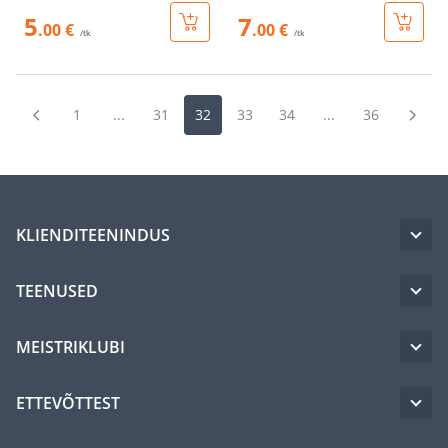
5
7
.00 €
.00 €
/tk
/tk
1
...
31
32
33
34
...
36
KLIENDITEENINDUS
TEENUSED
MEISTRIKLUBI
ETTEVÕTTEST