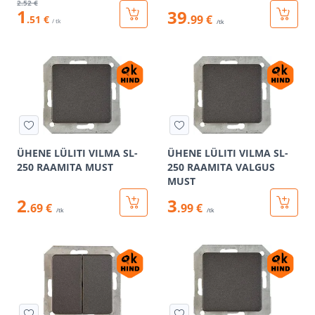
2
.52 €
1
39
.99 €
.51 €
/ tk
/tk
ÜHENE LÜLITI VILMA SL-
ÜHENE LÜLITI VILMA SL-
250 RAAMITA MUST
250 RAAMITA VALGUS
MUST
2
3
.69 €
.99 €
/tk
/tk