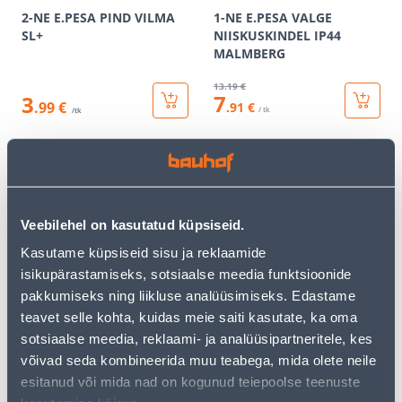
2-NE E.PESA PIND VILMA
1-NE E.PESA VALGE
SL+
NIISKUSKINDEL IP44
MALMBERG
13
.19 €
7
3
.99 €
.91 €
/ tk
/tk
KAMPAANIA
KAMPAANIA
Veebilehel on kasutatud küpsiseid.
Kasutame küpsiseid sisu ja reklaamide
isikupärastamiseks, sotsiaalse meedia funktsioonide
RAAM 2-NE SÜV KREEM
PISTIKUPESA 2-NE M-GA
ASFORA
MUST RENOVA
pakkumiseks ning liikluse analüüsimiseks. Edastame
teavet selle kohta, kuidas meie saiti kasutate, ka oma
1
.72 €
20
.79 €
sotsiaalse meedia, reklaami- ja analüüsipartneritele, kes
1
12
.03 €
.47 €
/ tk
/ tk
võivad seda kombineerida muu teabega, mida olete neile
esitanud või mida nad on kogunud teiepoolse teenuste