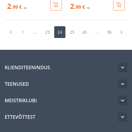
2
2
.99 €
.99 €
/tk
/tk
1
...
23
24
25
26
...
36
KLIENDITEENINDUS
TEENUSED
MEISTRIKLUBI
ETTEVÕTTEST