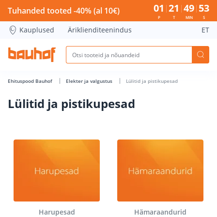
Lülitid ja pistikupesad - Bauhof has loaded
01
21
49
52
Tuhanded tooted -40% (al 10€)
P
T
MIN
S
Kauplused
Äriklienditeenindus
ET
Ehituspood Bauhof
Elekter ja valgustus
Lülitid ja pistikupesad
Lülitid ja pistikupesad
Harupesad
Hämaraandurid