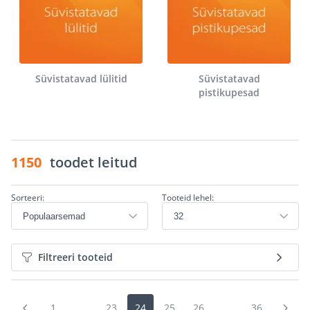
Süvistatavad lülitid
Süvistatavad
pistikupesad
1150
toodet leitud
Sorteeri:
Tooteid lehel:
Filtreeri tooteid
1
...
23
24
25
26
...
36