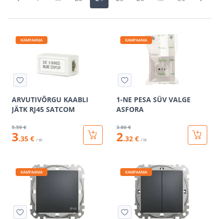
KAMPAANIA
KAMPAANIA
ARVUTIVÕRGU KAABLI
1-NE PESA SÜV VALGE
JÄTK RJ45 SATCOM
ASFORA
5
.59 €
3
.86 €
3
2
.35 €
.32 €
/ tk
/ tk
KAMPAANIA
KAMPAANIA