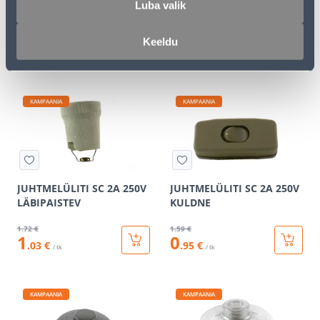
Luba valik
400W ALFA BEEZ
MUST
39
.59 €
1
.59 €
Keeldu
23
0
.75 €
.95 €
/ tk
/ tk
KAMPAANIA
KAMPAANIA
JUHTMELÜLITI SC 2A 250V
JUHTMELÜLITI SC 2A 250V
LÄBIPAISTEV
KULDNE
1
.72 €
1
.59 €
1
0
.03 €
.95 €
/ tk
/ tk
KAMPAANIA
KAMPAANIA