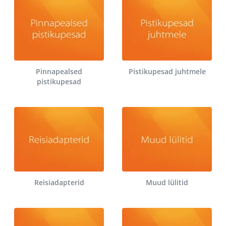
Pinnapealsed
Pistikupesad juhtmele
pistikupesad
Reisiadapterid
Muud lülitid