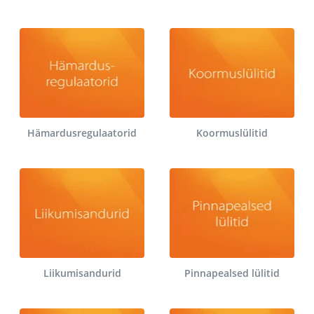
Hämardusregulaatorid
Koormuslülitid
Liikumisandurid
Pinnapealsed lülitid