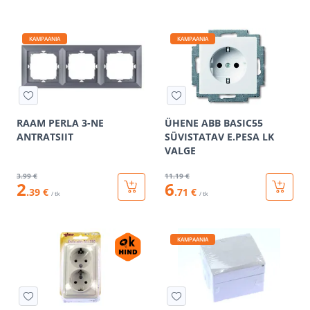
KAMPAANIA
KAMPAANIA
RAAM PERLA 3-NE
ÜHENE ABB BASIC55
ANTRATSIIT
SÜVISTATAV E.PESA LK
VALGE
3
.99 €
11
.19 €
2
6
.39 €
.71 €
/ tk
/ tk
KAMPAANIA