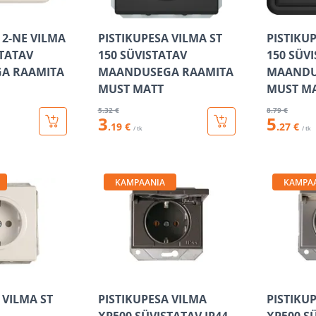
 2-NE VILMA
PISTIKUPESA VILMA ST
PISTIKU
STATAV
150 SÜVISTATAV
150 SÜV
A RAAMITA
MAANDUSEGA RAAMITA
MAANDU
MUST MATT
MUST M
5
.32 €
8
.79 €
3
5
.19 €
.27 €
/ tk
/ tk
KAMPAANIA
KAMPA
 VILMA ST
PISTIKUPESA VILMA
PISTIKU