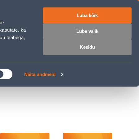
Luba kõik
ET
RU
EN
de
kasutate, ka
Luba valik
muu teabega,
 sisse
Ostunimekiri
Ostukorv
Keeldu
ÄRELMAKS
MEISTRIKLUBI
BLOGI
Näita andmeid