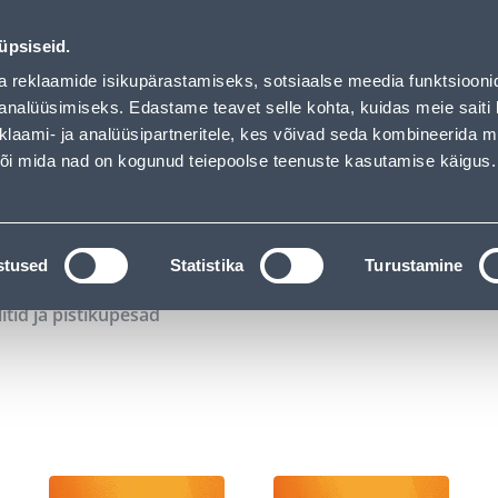
00
02
25
43
Kuni 20% LISAKS koodiga!
P
T
MIN
S
üpsiseid.
ndus
Teenused
Karjäärileht
a reklaamide isikupärastamiseks, sotsiaalse meedia funktsiooni
analüüsimiseks. Edastame teavet selle kohta, kuidas meie saiti 
klaami- ja analüüsipartneritele, kes võivad seda kombineerida 
OTSI
Logi
 või mida nad on kogunud teiepoolse teenuste kasutamise käigus.
KATALOOGID
TÖÖRIISTALAENUTUS
J
stused
Statistika
Turustamine
litid ja pistikupesad