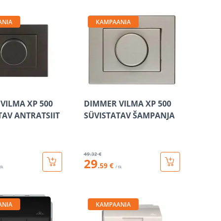
ANIA
KAMPAANIA
VILMA XP 500
DIMMER VILMA XP 500
TAV ANTRATSIIT
SÜVISTATAV ŠAMPANJA
49
.32 €
29
.59 €
 tk
/ tk
ANIA
KAMPAANIA