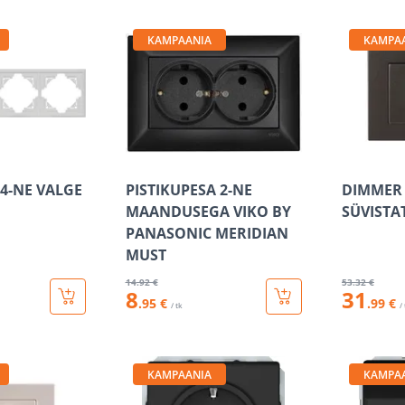
KAMPAANIA
KAMPA
4-NE VALGE
PISTIKUPESA 2-NE
DIMMER 
MAANDUSEGA VIKO BY
SÜVISTA
PANASONIC MERIDIAN
MUST
14
.92 €
53
.32 €
8
31
.95 €
.99 €
/ tk
/
KAMPAANIA
KAMPA