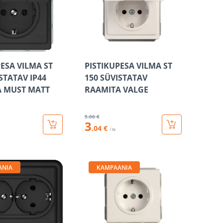
PESA VILMA ST
PISTIKUPESA VILMA ST
STATAV IP44
150 SÜVISTATAV
 MUST MATT
RAAMITA VALGE
5
.06 €
3
.04 €
/ tk
ANIA
KAMPAANIA