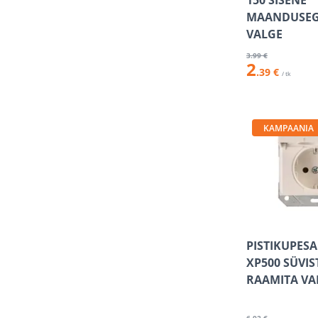
150 SISENE
MAANDUSEG
VALGE
3
.99 €
2
.39 €
/ tk
KAMPAANIA
PISTIKUPESA
XP500 SÜVIS
RAAMITA VA