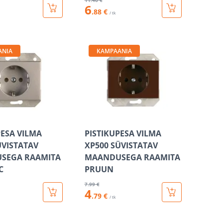
11
.46 €
6
.88 €
/ tk
ANIA
KAMPAANIA
PESA VILMA
PISTIKUPESA VILMA
ÜVISTATAV
XP500 SÜVISTATAV
SEGA RAAMITA
MAANDUSEGA RAAMITA
C
PRUUN
7
.99 €
4
.79 €
/ tk