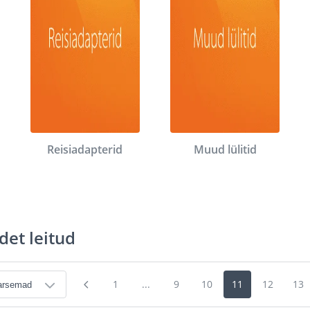
Reisiadapterid
Muud lülitid
det leitud
1
...
9
10
11
12
13