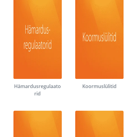
Hämardusregulaato
Koormuslülitid
rid