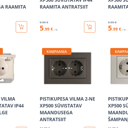
XP500 SÜVISTATAV IP44
XP500 S
A RAAMITA
RAAMITA ANTRATSIIT
RAAMITA
9
.99 €
9
.99 €
5
5
.99 €
.99 €
/ tk
/ tk
KAMPAANIA
KAMPA
 VILMA
PISTIKUPESA VILMA 2-NE
PISTIKU
TATAV IP44
XP500 SÜVISTATAV
XP500 S
LGE
MAANDUSEGA
MAANDU
ANTRATSIIT
ŠAMPAN