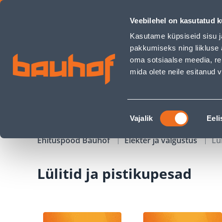
Lülitid ja pistikupesad - Bauhof has loaded
Veebilehel on kasutatud k
Kauplused
Äriklienditeenindus
Klienditeeni
Kasutame küpsiseid sisu j
pakkumiseks ning liikluse 
oma sotsiaalse meedia, re
mida olete neile esitanud
TOOTED
KAMPAANIAD
Nõusoleku
Vajalik
Eeli
valik
Ehituspood Bauhof
Elekter ja valgustus
Lü
Lülitid ja pistikupesad