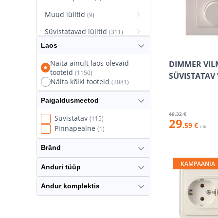
Muud lülitid
(9)
Süvistatavad lülitid
(311)
Laos
Süvistatavad pistikupesad
(627)
Näita ainult laos olevaid
DIMMER VIL
tooteid
(1150)
Termostaatlülitid
SÜVISTATAV
(8)
Näita kõiki tooteid
(2081)
Paigaldusmeetod
49
.32 €
Süvistatav
(115)
29
.59 €
/ tk
Pinnapealne
(1)
Bränd
KAMPAANIA
Anduri tüüp
Andur komplektis