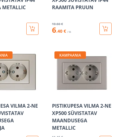
ÜVISTATAV IP44
XP500 SÜVISTATAV IP44
 METALLIC
RAAMITA PRUUN
10
.66 €
6
.40 €
/ tk
ANIA
KAMPAANIA
PESA VILMA 2-NE
PISTIKUPESA VILMA 2-NE
ÜVISTATAV
XP500 SÜVISTATAV
SEGA
MAANDUSEGA
JA
METALLIC