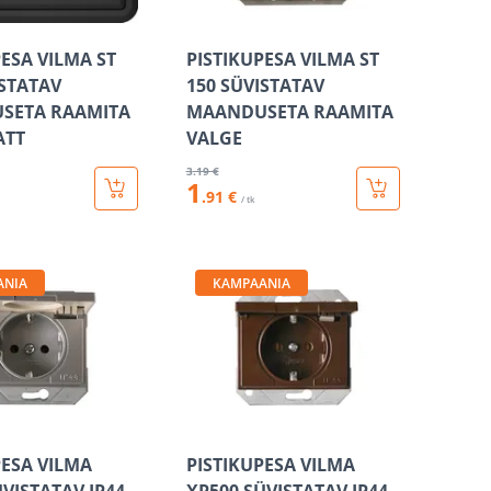
PESA VILMA ST
PISTIKUPESA VILMA ST
ISTATAV
150 SÜVISTATAV
SETA RAAMITA
MAANDUSETA RAAMITA
ATT
VALGE
3
.19 €
1
.91 €
/ tk
ANIA
KAMPAANIA
PESA VILMA
PISTIKUPESA VILMA