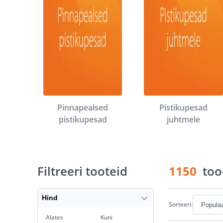
Pinnapealsed
Pistikupesad
pistikupesad
juhtmele
Filtreeri tooteid
1150
too
Hind
Sorteeri:
Alates
Kuni