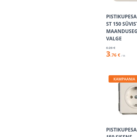
PISTIKUPESA
ST 150 SÜVI
MAANDUSEG
VALGE
6
.26 €
3
.76 €
/ tk
KAMPAANIA
PISTIKUPESA