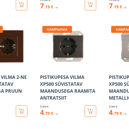
11
.99 €
11
.99 €
7
7
.19 €
.19 €
/ tk
/ tk
KAMPAANIA
KAMPA
 VILMA 2-NE
PISTIKUPESA VILMA
PISTIKU
STATAV
XP500 SÜVISTATAV
XP500 S
A PRUUN
MAANDUSEGA RAAMITA
MAANDU
ANTRATSIIT
METALLI
7
.99 €
7
.99 €
4
4
.79 €
.79 €
/ tk
/ tk