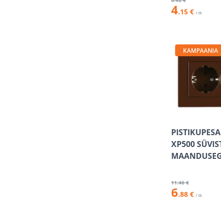
6
.92 €
4
.15 €
/ tk
KAMPAANIA
PISTIKUPESA
XP500 SÜVI
MAANDUSEG
11
.46 €
6
.88 €
/ tk