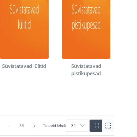
Süvistatavad lülitid
Süvistatavad
pistikupesad
...
36
Tooteid lehel: