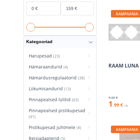
KAMPAANIA
Kategooriad
Harupesad
(23)
RAAM LUNA 
Hämaraandurid
(4)
Hämardusregulaatorid
(38)
Liikumisandurid
(13)
3
.32 €
Pinnapealsed lülitid
(63)
1
.99 €
/ tk
Pinnapealsed pistikupesad
(41)
Pistikupesad juhtmele
(8)
KAMPAANIA
Reisiadapterid
(5)