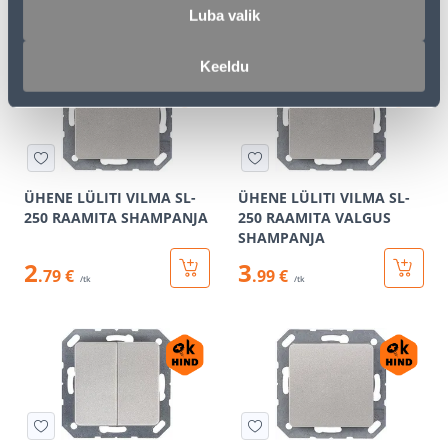
18
12
.79 €
.47 €
/ tk
/ tk
Luba valik
Keeldu
ÜHENE LÜLITI VILMA SL-
ÜHENE LÜLITI VILMA SL-
250 RAAMITA SHAMPANJA
250 RAAMITA VALGUS
SHAMPANJA
2
3
.79 €
.99 €
/tk
/tk