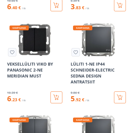
10
.66 €
6
.39 €
6
3
.40 €
.83 €
/ tk
/ tk
KAMPAANIA
KAMPAANIA
VEKSELLÜLITI VIKO BY
LÜLITI 1-NE IP44
PANASONIC 2-NE
SCHNEIDER-ELECTRIC
MERIDIAN MUST
SEDNA DESIGN
ANTRATSIIT
10
.39 €
9
.86 €
6
5
.23 €
.92 €
/ tk
/ tk
KAMPAANIA
KAMPAANIA