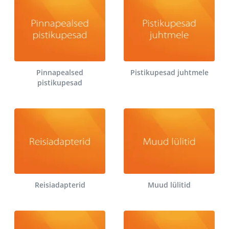
Pinnapealsed
Pistikupesad juhtmele
pistikupesad
Reisiadapterid
Muud lülitid