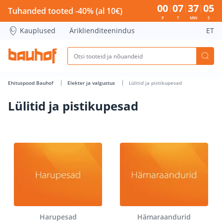
Lülitid ja pistikupesad - Bauhof has loaded
00
07
37
04
Tuhanded tooted -40% (al 10€)
P
T
MIN
S
Kauplused
Äriklienditeenindus
ET
Ehituspood Bauhof
Elekter ja valgustus
Lülitid ja pistikupesad
Lülitid ja pistikupesad
Harupesad
Hämaraandurid