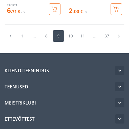
11
.19 €
6
2
.00 €
.71 €
/ tk
/tk
1
...
8
9
10
11
...
37
KLIENDITEENINDUS
TEENUSED
MEISTRIKLUBI
ETTEVÕTTEST