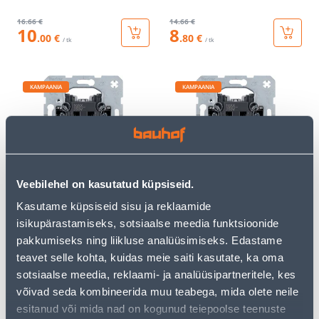
16
.66 €
14
.66 €
10
8
.00 €
.80 €
/ tk
/ tk
KAMPAANIA
KAMPAANIA
KAHENE LÜLITI BERKER S.1
VEKSELLÜLITI BERKER S.1
Veebilehel on kasutatud küpsiseid.
RAAMITA VALGE
2-NE VK RAAMITA VALGE
Kasutame küpsiseid sisu ja reklaamide
16
.66 €
31
.32 €
10
18
isikupärastamiseks, sotsiaalse meedia funktsioonide
.00 €
.79 €
/ tk
/ tk
pakkumiseks ning liikluse analüüsimiseks. Edastame
teavet selle kohta, kuidas meie saiti kasutate, ka oma
sotsiaalse meedia, reklaami- ja analüüsipartneritele, kes
KAMPAANIA
KAMPAANIA
võivad seda kombineerida muu teabega, mida olete neile
esitanud või mida nad on kogunud teiepoolse teenuste