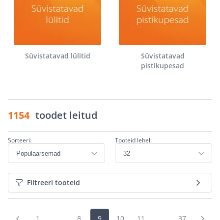
Süvistatavad lülitid
Süvistatavad
pistikupesad
1154
toodet leitud
Sorteeri:
Tooteid lehel:
Filtreeri tooteid
1
...
8
9
10
11
...
37