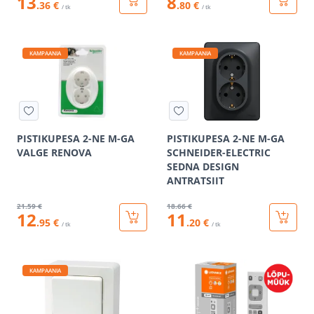
13
8
.36 €
.80 €
/ tk
/ tk
KAMPAANIA
KAMPAANIA
PISTIKUPESA 2-NE M-GA
PISTIKUPESA 2-NE M-GA
VALGE RENOVA
SCHNEIDER-ELECTRIC
SEDNA DESIGN
ANTRATSIIT
21
.59 €
18
.66 €
12
11
.95 €
.20 €
/ tk
/ tk
KAMPAANIA