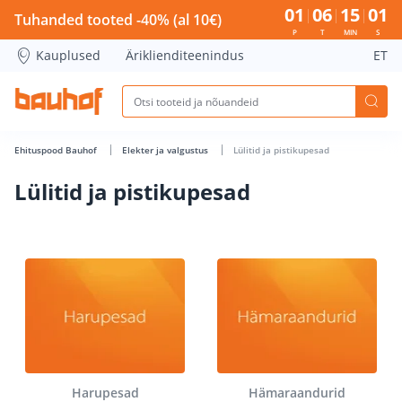
Lülitid ja pistikupesad - Bauhof has loaded
01
06
15
00
Tuhanded tooted -40% (al 10€)
P
T
MIN
S
Kauplused
Äriklienditeenindus
ET
Ehituspood Bauhof
Elekter ja valgustus
Lülitid ja pistikupesad
Lülitid ja pistikupesad
Harupesad
Hämaraandurid