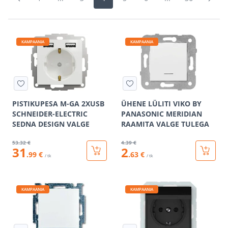
KAMPAANIA
KAMPAANIA
PISTIKUPESA M-GA 2XUSB
ÜHENE LÜLITI VIKO BY
SCHNEIDER-ELECTRIC
PANASONIC MERIDIAN
SEDNA DESIGN VALGE
RAAMITA VALGE TULEGA
53
.32 €
4
.39 €
31
2
.99 €
.63 €
/ tk
/ tk
KAMPAANIA
KAMPAANIA