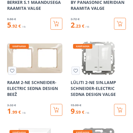
BERKER S.1 MAANDUSEGA
BY PANASONIC MERIDIAN
RAAMITA VALGE
RAAMITA VALGE
9
.86 €
3
.72 €
5
2
.92 €
.23 €
/ tk
/ tk
KAMPAANIA
KAMPAANIA
RAAM 2-NE SCHNEIDER-
LÜLITI 2-NE SIN.LAMP
ELECTRIC SEDNA DESIGN
SCHNEIDER-ELECTRIC
BEEŽ
SEDNA DESIGN VALGE
3
.32 €
15
.99 €
1
9
.99 €
.59 €
/ tk
/ tk
KAMPAANIA
KAMPAANIA