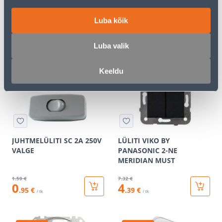
1000/2000W 360º VALGE
ASFORA
ÕHUKE INFRAPUNA IP20
Luba kõik
13
.32 €
3
.72 €
7
2
Luba valik
.99 €
.23 €
/ tk
/ tk
Keeldu
KAMPAANIA
KAMPAANIA
JUHTMELÜLITI SC 2A 250V
LÜLITI VIKO BY
VALGE
PANASONIC 2-NE
MERIDIAN MUST
1
.59 €
7
.32 €
0
4
.95 €
.39 €
/ tk
/ tk