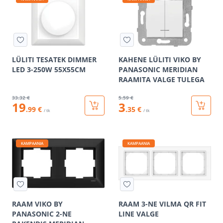
LÜLITI TESATEK DIMMER
KAHENE LÜLITI VIKO BY
LED 3-250W 55X55CM
PANASONIC MERIDIAN
RAAMITA VALGE TULEGA
33
.32 €
5
.59 €
19
3
.99 €
.35 €
/ tk
/ tk
KAMPAANIA
KAMPAANIA
RAAM VIKO BY
RAAM 3-NE VILMA QR FIT
PANASONIC 2-NE
LINE VALGE