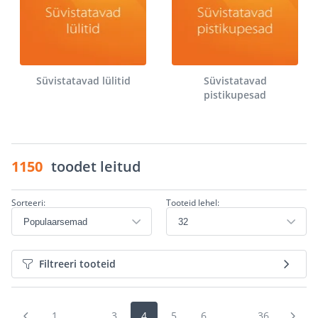
Süvistatavad lülitid
Süvistatavad
pistikupesad
1150
toodet leitud
Sorteeri:
Tooteid lehel:
Filtreeri tooteid
1
...
3
4
5
6
...
36