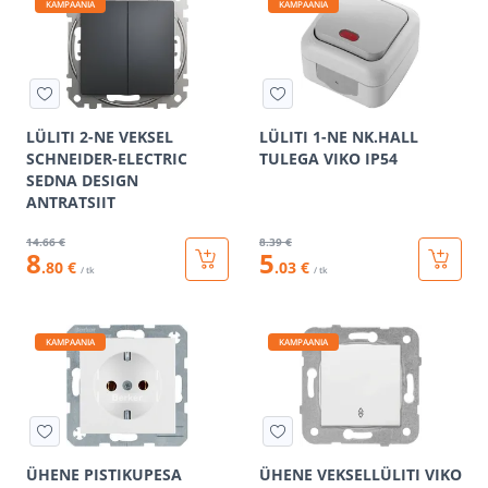
KAMPAANIA
KAMPAANIA
LÜLITI 2-NE VEKSEL
LÜLITI 1-NE NK.HALL
SCHNEIDER-ELECTRIC
TULEGA VIKO IP54
SEDNA DESIGN
ANTRATSIIT
14
.66 €
8
.39 €
8
5
.80 €
.03 €
/ tk
/ tk
KAMPAANIA
KAMPAANIA
ÜHENE PISTIKUPESA
ÜHENE VEKSELLÜLITI VIKO