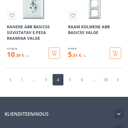
KAHENE ABB BASIC55
RAAM KOLMENE ABB
SÜVISTATAV E.PESA
BASIC55 VALGE
RAAMIGA VALGE
17
.32 €
9
.19 €
10
5
.39 €
.51 €
/ tk
/ tk
1
...
3
4
5
6
...
36
KLIENDITEENINDUS