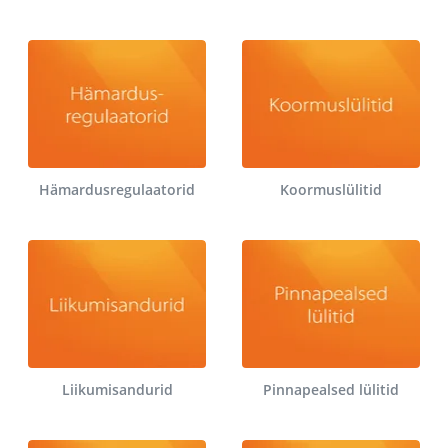
Hämardusregulaatorid
Koormuslülitid
Liikumisandurid
Pinnapealsed lülitid