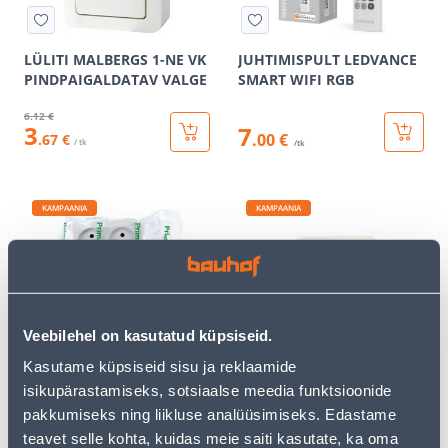
LÜLITI MALBERGS 1-NE VK
JUHTIMISPULT LEDVANCE
PINDPAIGALDATAV VALGE
SMART WIFI RGB
6
.12 €
3
7
.00 €
.67 €
/ tk
/tk
KAMPAANIA
KAMPAANIA
2-NE PESA PRIMA
HARUPESA 1-NE+2XKITSAS
Veebilehel on kasutatud küpsiseid.
AC
Kasutame küpsiseid sisu ja reklaamide
3
.59 €
3
.72 €
isikupärastamiseks, sotsiaalse meedia funktsioonide
2
2
.15 €
.23 €
pakkumiseks ning liikluse analüüsimiseks. Edastame
/ tk
/ tk
teavet selle kohta, kuidas meie saiti kasutate, ka oma