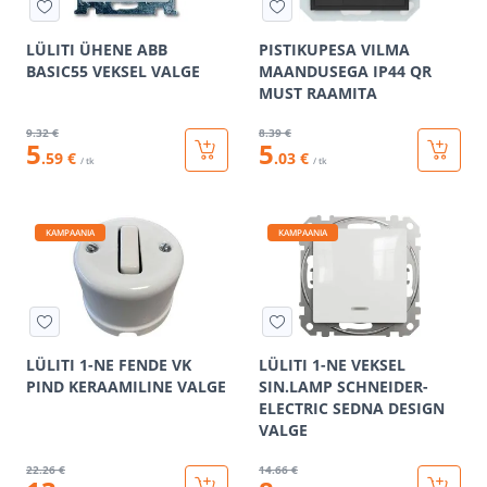
LÜLITI ÜHENE ABB
PISTIKUPESA VILMA
BASIC55 VEKSEL VALGE
MAANDUSEGA IP44 QR
MUST RAAMITA
9
.32 €
8
.39 €
5
5
.59 €
.03 €
/ tk
/ tk
KAMPAANIA
KAMPAANIA
LÜLITI 1-NE FENDE VK
LÜLITI 1-NE VEKSEL
PIND KERAAMILINE VALGE
SIN.LAMP SCHNEIDER-
ELECTRIC SEDNA DESIGN
VALGE
22
.26 €
14
.66 €