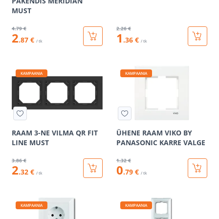
PAKENDIS MERIDIAN
MUST
4
.79 €
2
.26 €
2
1
.87 €
.36 €
/ tk
/ tk
KAMPAANIA
KAMPAANIA
RAAM 3-NE VILMA QR FIT
ÜHENE RAAM VIKO BY
LINE MUST
PANASONIC KARRE VALGE
3
.86 €
1
.32 €
2
0
.32 €
.79 €
/ tk
/ tk
KAMPAANIA
KAMPAANIA