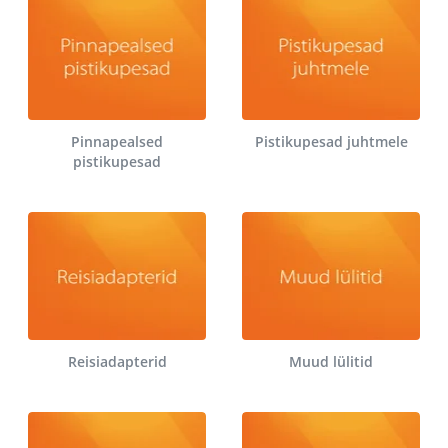
Pinnapealsed
Pistikupesad juhtmele
pistikupesad
Reisiadapterid
Muud lülitid