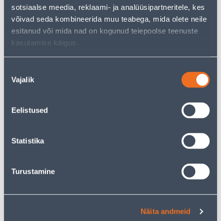
sotsiaalse meedia, reklaami- ja analüüsipartneritele, kes
KAMPAANIA
KAMPAANIA
võivad seda kombineerida muu teabega, mida olete neile
esitanud või mida nad on kogunud teiepoolse teenuste
kasutamise käigus.
Nõusoleku
LÜLITI SÜV 1-NE
LÜLITI 1-NE VEKSEL VERA
Vajalik
valik
KOMPLEKTNE CARMEN VI-
VALGE PINDP
KO
Eelistused
3
.86 €
5
.99 €
2
3
.32 €
.59 €
/ tk
/ tk
Statistika
KAMPAANIA
KAMPAANIA
Turustamine
Näita andmeid
LIIKUMISANDUR TESATEK
VEKSELLÜLITI SÜV VALGE