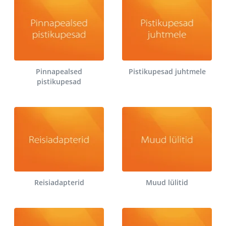
Pinnapealsed
Pistikupesad juhtmele
pistikupesad
Reisiadapterid
Muud lülitid