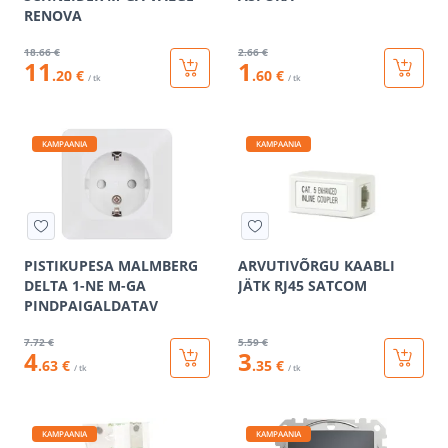
RENOVA
18
.66 €
2
.66 €
11
1
.20 €
.60 €
/ tk
/ tk
KAMPAANIA
KAMPAANIA
PISTIKUPESA MALMBERG
ARVUTIVÕRGU KAABLI
DELTA 1-NE M-GA
JÄTK RJ45 SATCOM
PINDPAIGALDATAV
7
.72 €
5
.59 €
4
3
.63 €
.35 €
/ tk
/ tk
KAMPAANIA
KAMPAANIA