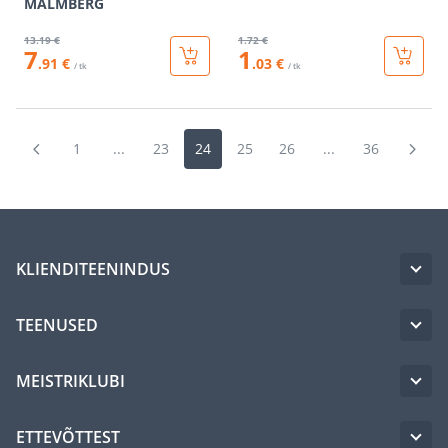
MALMBERG
13
.19 €
1
.72 €
7
1
.91 €
.03 €
/ tk
/ tk
1
...
23
24
25
26
...
36
KLIENDITEENINDUS
TEENUSED
MEISTRIKLUBI
ETTEVÕTTEST