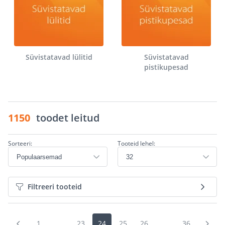
Süvistatavad lülitid
Süvistatavad
pistikupesad
1150
toodet leitud
Sorteeri:
Tooteid lehel:
Filtreeri tooteid
1
...
23
24
25
26
...
36