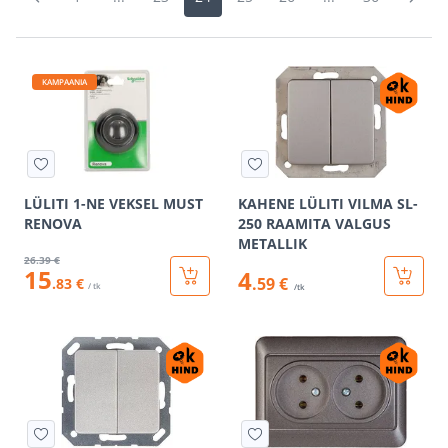
KAMPAANIA
LÜLITI 1-NE VEKSEL MUST
KAHENE LÜLITI VILMA SL-
RENOVA
250 RAAMITA VALGUS
METALLIK
26
.39 €
15
4
.59 €
.83 €
/ tk
/tk