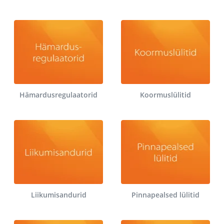
Hämardusregulaatorid
Koormuslülitid
Liikumisandurid
Pinnapealsed lülitid