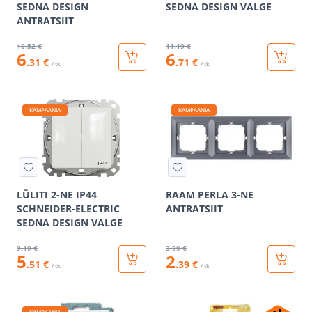
SEDNA DESIGN
SEDNA DESIGN VALGE
ANTRATSIIT
10
.52 €
11
.19 €
6
6
.31 €
.71 €
/ tk
/ tk
KAMPAANIA
KAMPAANIA
LÜLITI 2-NE IP44
RAAM PERLA 3-NE
SCHNEIDER-ELECTRIC
ANTRATSIIT
SEDNA DESIGN VALGE
9
.19 €
3
.99 €
5
2
.51 €
.39 €
/ tk
/ tk
KAMPAANIA