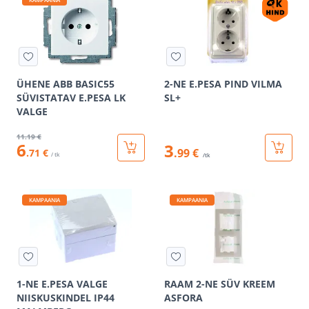
ÜHENE ABB BASIC55
2-NE E.PESA PIND VILMA
SÜVISTATAV E.PESA LK
SL+
VALGE
11
.19 €
6
3
.99 €
.71 €
/ tk
/tk
KAMPAANIA
KAMPAANIA
1-NE E.PESA VALGE
RAAM 2-NE SÜV KREEM
NIISKUSKINDEL IP44
ASFORA