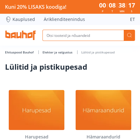
Lülitid ja pistikupesad - Bauhof has loaded
00
08
38
16
Kuni 20% LISAKS koodiga!
P
T
MIN
S
Kauplused
Äriklienditeenindus
ET
Ehituspood Bauhof
Elekter ja valgustus
Lülitid ja pistikupesad
Lülitid ja pistikupesad
Harupesad
Hämaraandurid