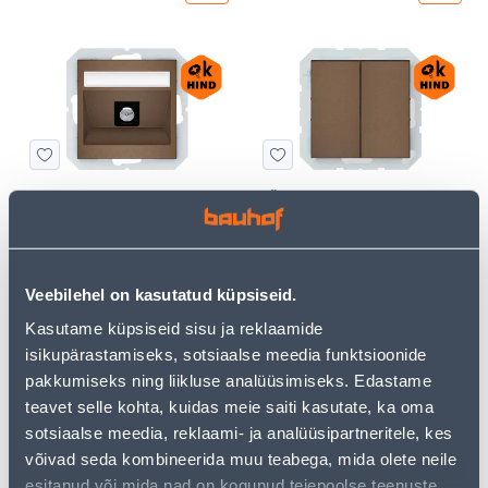
TV PESA VILMA QR MOCCA
LÜLITI 2-NE VILMA VK QR
RAAMITA
MOCCA RAAMITA
4
5
.79 €
.49 €
/tk
/tk
Veebilehel on kasutatud küpsiseid.
Kasutame küpsiseid sisu ja reklaamide
KAMPAANIA
KAMPAANIA
isikupärastamiseks, sotsiaalse meedia funktsioonide
pakkumiseks ning liikluse analüüsimiseks. Edastame
teavet selle kohta, kuidas meie saiti kasutate, ka oma
sotsiaalse meedia, reklaami- ja analüüsipartneritele, kes
võivad seda kombineerida muu teabega, mida olete neile
LIIKUMISANDUR SPECTOR
LIIKUMISANDUR SPECTOR
esitanud või mida nad on kogunud teiepoolse teenuste