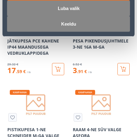
KAMPAANIA
KAMPAANIA
Luba valik
Keeldu
JÄTKUPESA PCE KAHENE
PESA PIKENDUSJUHTMELE
IP44 MAANDUSEGA
3-NE 16A M-GA
VEDRUKLAPPIDEGA
29
.32 €
6
.52 €
17
3
.59 €
.91 €
/ tk
/ tk
KAMPAANIA
KAMPAANIA
PISTIKUPESA 1-NE
RAAM 4-NE SÜV VALGE
SCHNEIDER M-GA VALGE
ASFORA