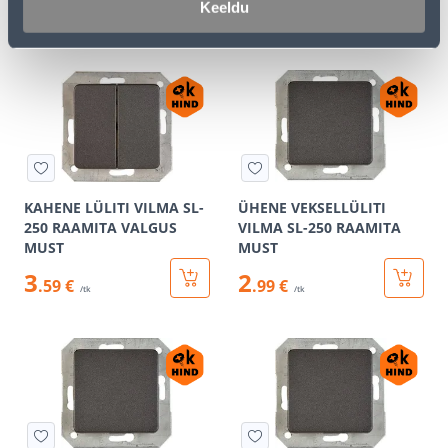
2
3
Keeldu
.69 €
.99 €
/tk
/tk
KAHENE LÜLITI VILMA SL-
ÜHENE VEKSELLÜLITI
250 RAAMITA VALGUS
VILMA SL-250 RAAMITA
MUST
MUST
3
2
.59 €
.99 €
/tk
/tk