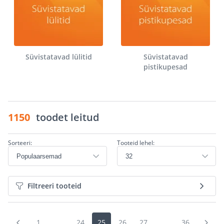
Süvistatavad lülitid
Süvistatavad
pistikupesad
1150
toodet leitud
Sorteeri:
Tooteid lehel:
Filtreeri tooteid
1
...
24
25
26
27
...
36