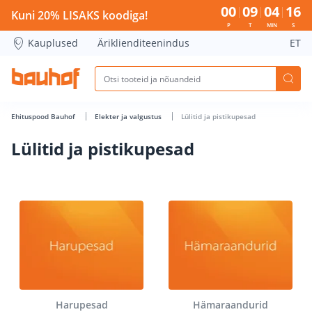
Lülitid ja pistikupesad - Bauhof has loaded
00
09
04
16
Kuni 20% LISAKS koodiga!
P
T
MIN
S
Kauplused
Äriklienditeenindus
ET
Ehituspood Bauhof
Elekter ja valgustus
Lülitid ja pistikupesad
Lülitid ja pistikupesad
Harupesad
Hämaraandurid