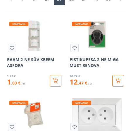
KAMPAANIA
KAMPAANIA
RAAM 2-NE SÜV KREEM
PISTIKUPESA 2-NE M-GA
ASFORA
MUST RENOVA
1
.72 €
20
.79 €
1
12
.03 €
.47 €
/ tk
/ tk
KAMPAANIA
KAMPAANIA