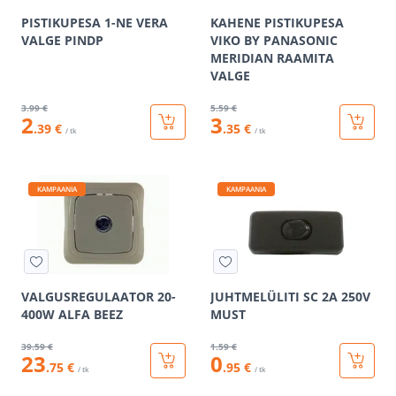
PISTIKUPESA 1-NE VERA
KAHENE PISTIKUPESA
VALGE PINDP
VIKO BY PANASONIC
MERIDIAN RAAMITA
VALGE
3
.99 €
5
.59 €
2
3
.39 €
.35 €
/ tk
/ tk
KAMPAANIA
KAMPAANIA
VALGUSREGULAATOR 20-
JUHTMELÜLITI SC 2A 250V
400W ALFA BEEZ
MUST
39
.59 €
1
.59 €
23
0
.75 €
.95 €
/ tk
/ tk