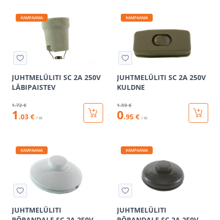
KAMPAANIA
KAMPAANIA
JUHTMELÜLITI SC 2A 250V
JUHTMELÜLITI SC 2A 250V
LÄBIPAISTEV
KULDNE
1
.72 €
1
.59 €
1
0
.03 €
.95 €
/ tk
/ tk
KAMPAANIA
KAMPAANIA
JUHTMELÜLITI
JUHTMELÜLITI
PÕRANDALE SC 2A 250V
PÕRANDALE SC 2A 250V