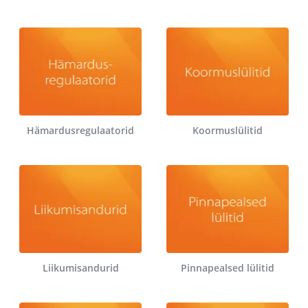
Hämardusregulaatorid
Koormuslülitid
Liikumisandurid
Pinnapealsed lülitid