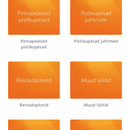
Pinnapealsed
Pistikupesad juhtmele
pistikupesad
Reisiadapterid
Muud lülitid