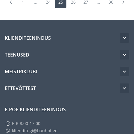
1
...
24
25
26
27
...
36
KLIENDITEENINDUS
TEENUSED
MEISTRIKLUBI
ETTEVÕTTEST
E-POE KLIENDITEENINDUS
E-R 8:00-17:00
klienditugi@bauhof.ee