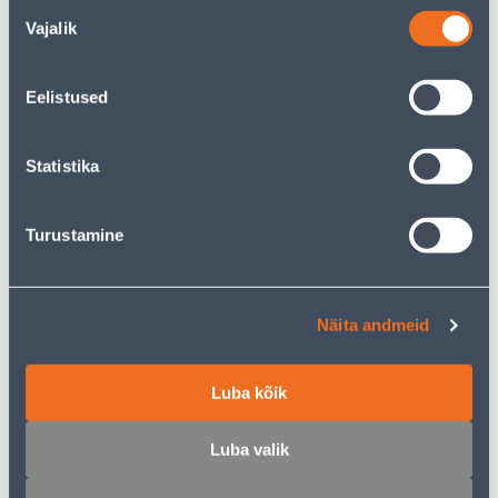
Nõusoleku
Vajalik
valik
Eelistused
LÜLITI VILMA LED DIMMER
PULT WIZ WIFI MUST
QR MOCCA
31
.49 €
Statistika
/tk
16
.99 €
39
sisselogitud
.99 €
kliendile
/tk
Turustamine
Näita andmeid
Luba kõik
ÜHENE LÜLITI VILMA SL-
ÜHENE LÜLITI VILMA SL-
Luba valik
250 RAAMITA MUST
250 RAAMITA VALGUS
MUST