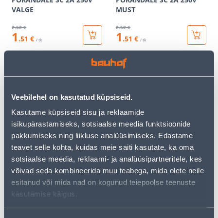
VALGE
MUST
2
.52 €
2
.52 €
1
1
.51 €
.51 €
/ tk
/ tk
KAMPAANIA
KAMPAANIA
Veebilehel on kasutatud küpsiseid.
Kasutame küpsiseid sisu ja reklaamide
isikupärastamiseks, sotsiaalse meedia funktsioonide
JUHTMELÜLITI
JUHTMELÜLITI
pakkumiseks ning liikluse analüüsimiseks. Edastame
PÕRANDALE SC 2A 250V
PÕRANDALE SC 2A 250V
teavet selle kohta, kuidas meie saiti kasutate, ka oma
LÄBIPAISTEV
PRUUN
sotsiaalse meedia, reklaami- ja analüüsipartneritele, kes
2
.52 €
2
.52 €
võivad seda kombineerida muu teabega, mida olete neile
1
1
.51 €
.51 €
esitanud või mida nad on kogunud teiepoolse teenuste
/ tk
/ tk
kasutamise käigus.
E-HIND