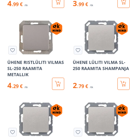
4
3
.99 €
.99 €
/tk
/tk
ÜHENE RISTLÜLITI VILMAS
ÜHENE LÜLITI VILMA SL-
SL-250 RAAMITA
250 RAAMITA SHAMPANJA
METALLIK
4
2
.29 €
.79 €
/tk
/tk