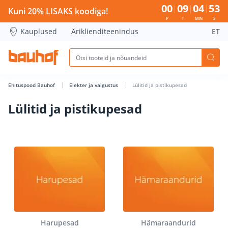
Lülitid ja pistikupesad - Bauhof has loaded
00
09
04
52
Kuni 20% LISAKS koodiga!
P
T
MIN
S
Kauplused
Äriklienditeenindus
ET
Ehituspood Bauhof
Elekter ja valgustus
Lülitid ja pistikupesad
Lülitid ja pistikupesad
Harupesad
Hämaraandurid