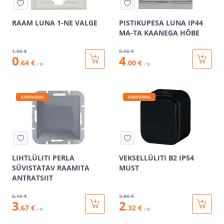
RAAM LUNA 1-NE VALGE
PISTIKUPESA LUNA IP44
MA-TA KAANEGA HÕBE
1
.06 €
6
.66 €
0
4
.64 €
.00 €
/ tk
/ tk
KAMPAANIA
KAMPAANIA
LIHTLÜLITI PERLA
VEKSELLÜLITI B2 IP54
SÜVISTATAV RAAMITA
MUST
ANTRATSIIT
6
.12 €
3
.86 €
3
2
.67 €
.32 €
/ tk
/ tk