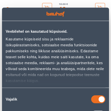
16
.66 €
10
0
.29 €
.00 €
/ tk
/tk
KAMPAANIA
Veebilehel on kasutatud küpsiseid.
Kasutame küpsiseid sisu ja reklaamide
isikupärastamiseks, sotsiaalse meedia funktsioonide
pakkumiseks ning liikluse analüüsimiseks. Edastame
PISTIKUPESA 2-NE M-GA
VALG.REG NUPP DELTA
teavet selle kohta, kuidas meie saiti kasutate, ka oma
SCHNEIDER-ELECTRIC
LINE BEEZ
sotsiaalse meedia, reklaami- ja analüüsipartneritele, kes
SEDNA DESIGN BEEŽ
võivad seda kombineerida muu teabega, mida olete neile
esitanud või mida nad on kogunud teiepoolse teenuste
11
.86 €
7
3
kasutamise käigus.
.00 €
.12 €
/ tk
/tk
Nõusoleku
Vajalik
valik