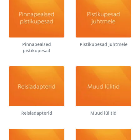
Pinnapealsed
Pistikupesad juhtmele
pistikupesad
Reisiadapterid
Muud lülitid