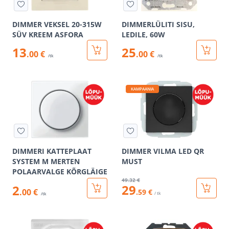
DIMMER VEKSEL 20-315W
DIMMERLÜLITI SISU,
SÜV KREEM ASFORA
LEDILE, 60W
13
25
.00 €
.00 €
/tk
/tk
KAMPAANIA
DIMMERI KATTEPLAAT
DIMMER VILMA LED QR
SYSTEM M MERTEN
MUST
POLAARVALGE KÕRGLÄIGE
49
.32 €
29
2
.00 €
.59 €
/ tk
/tk