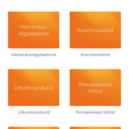
Hämardusregulaatorid
Koormuslülitid
Liikumisandurid
Pinnapealsed lülitid