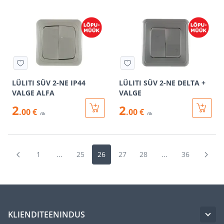
LÜLITI SÜV 2-NE IP44
LÜLITI SÜV 2-NE DELTA +
VALGE ALFA
VALGE
2
2
.00 €
.00 €
/tk
/tk
1
...
25
26
27
28
...
36
KLIENDITEENINDUS