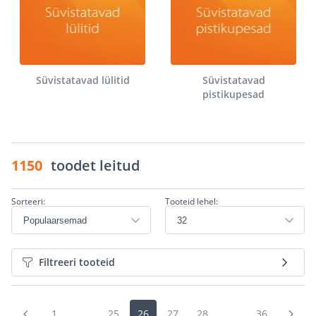
Süvistatavad lülitid
Süvistatavad
pistikupesad
1150
toodet leitud
Sorteeri:
Tooteid lehel:
Filtreeri tooteid
1
...
25
26
27
28
...
36