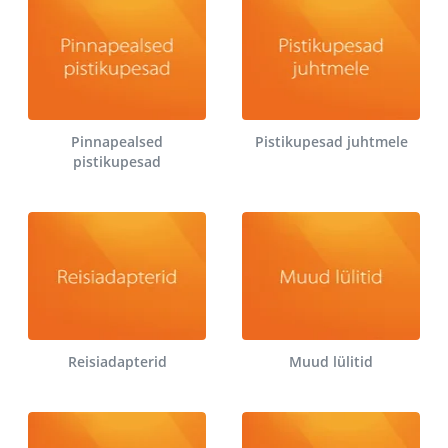
Pinnapealsed
Pistikupesad juhtmele
pistikupesad
Reisiadapterid
Muud lülitid