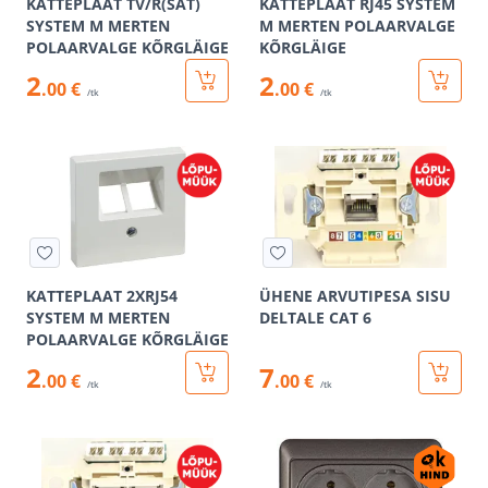
KATTEPLAAT TV/R(SAT)
KATTEPLAAT RJ45 SYSTEM
SYSTEM M MERTEN
M MERTEN POLAARVALGE
POLAARVALGE KÕRGLÄIGE
KÕRGLÄIGE
2
2
.00 €
.00 €
/tk
/tk
KATTEPLAAT 2XRJ54
ÜHENE ARVUTIPESA SISU
SYSTEM M MERTEN
DELTALE CAT 6
POLAARVALGE KÕRGLÄIGE
2
7
.00 €
.00 €
/tk
/tk