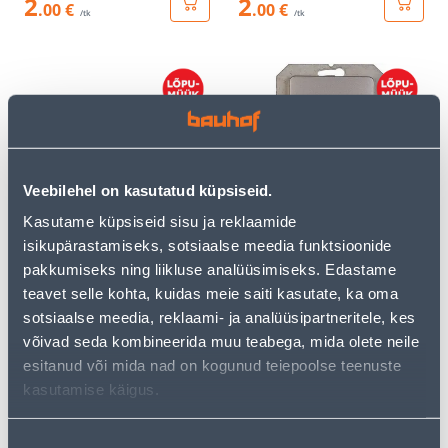
2
2
.00 €
.00 €
/tk
/tk
Veebilehel on kasutatud küpsiseid.
VIIENE RAAM VILMA SL-
ÜHENE TELEFONIPESA
250 METALLIK
VILMA SL-250 RAAMITA
Kasutame küpsiseid sisu ja reklaamide
METALLIK
isikupärastamiseks, sotsiaalse meedia funktsioonide
2
2
pakkumiseks ning liikluse analüüsimiseks. Edastame
.00 €
.00 €
/tk
/tk
teavet selle kohta, kuidas meie saiti kasutate, ka oma
sotsiaalse meedia, reklaami- ja analüüsipartneritele, kes
võivad seda kombineerida muu teabega, mida olete neile
esitanud või mida nad on kogunud teiepoolse teenuste
kasutamise käigus.
Nõusoleku