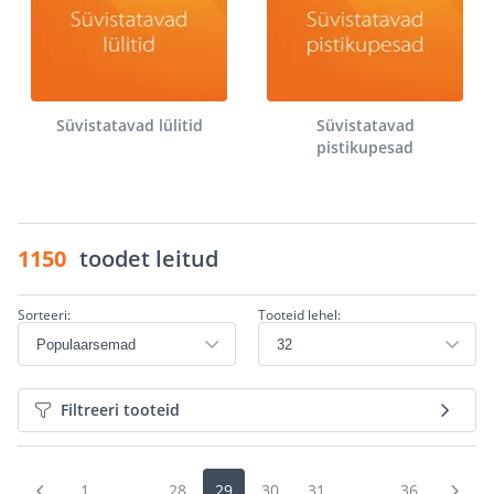
Süvistatavad lülitid
Süvistatavad
pistikupesad
1150
toodet leitud
Sorteeri:
Tooteid lehel:
Filtreeri tooteid
1
...
28
29
30
31
...
36