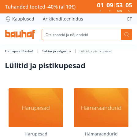
Lülitid ja pistikupesad - Bauhof has loaded
01
09
53
04
Tuhanded tooted -40% (al 10€)
P
T
MIN
S
Kauplused
Äriklienditeenindus
ET
Ehituspood Bauhof
Elekter ja valgustus
Lülitid ja pistikupesad
Lülitid ja pistikupesad
Harupesad
Hämaraandurid