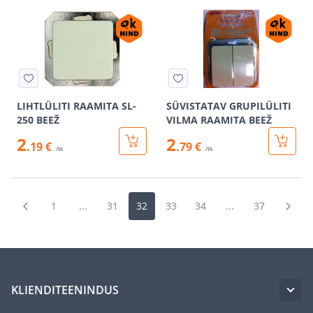
LIHTLÜLITI RAAMITA SL-
SÜVISTATAV GRUPILÜLITI
250 BEEŽ
VILMA RAAMITA BEEŽ
2
2
.19 €
.79 €
/tk
/tk
1
...
31
32
33
34
...
37
KLIENDITEENINDUS