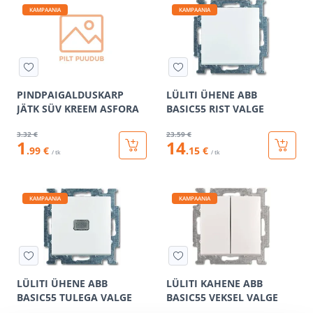
KAMPAANIA
KAMPAANIA
PINDPAIGALDUSKARP
LÜLITI ÜHENE ABB
JÄTK SÜV KREEM ASFORA
BASIC55 RIST VALGE
3
.32 €
23
.59 €
1
14
.99 €
.15 €
/ tk
/ tk
KAMPAANIA
KAMPAANIA
LÜLITI ÜHENE ABB
LÜLITI KAHENE ABB
BASIC55 TULEGA VALGE
BASIC55 VEKSEL VALGE