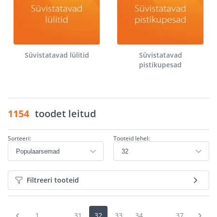
Süvistatavad lülitid
Süvistatavad
pistikupesad
1154
toodet leitud
Sorteeri:
Tooteid lehel:
Filtreeri tooteid
1
...
31
32
33
34
...
37