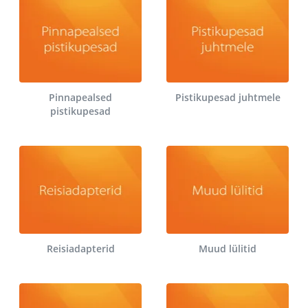
Pinnapealsed
Pistikupesad juhtmele
pistikupesad
Reisiadapterid
Muud lülitid