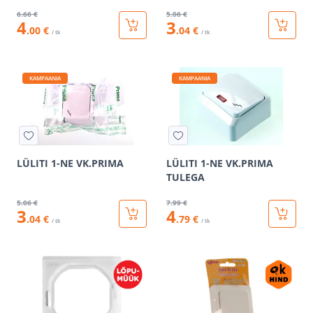
6
.66 €
5
.06 €
4
3
.00 €
.04 €
/ tk
/ tk
KAMPAANIA
KAMPAANIA
LÜLITI 1-NE VK.PRIMA
LÜLITI 1-NE VK.PRIMA
TULEGA
5
.06 €
7
.99 €
3
4
.04 €
.79 €
/ tk
/ tk