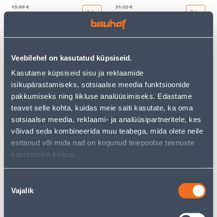
15
.99 €
31
.32 €
9
18
.59 €
.79 €
/ tk
/ tk
KAMPAANIA
KAMPAANIA
Veebilehel on kasutatud küpsiseid.
Kasutame küpsiseid sisu ja reklaamide
isikupärastamiseks, sotsiaalse meedia funktsioonide
pakkumiseks ning liikluse analüüsimiseks. Edastame
teavet selle kohta, kuidas meie saiti kasutate, ka oma
LÜLITI 1-NE ABB VEKSEL
LÜLITI 1-NE ABB RIST BEEŽ
sotsiaalse meedia, reklaami- ja analüüsipartneritele, kes
BEEŽ BASIC55
BASIC55
võivad seda kombineerida muu teabega, mida olete neile
9
.86 €
23
.59 €
esitanud või mida nad on kogunud teiepoolse teenuste
5
14
.92 €
.15 €
/ tk
/ tk
kasutamise käigus.
Nõusoleku
KAMPAANIA
KAMPAANIA
Vajalik
valik