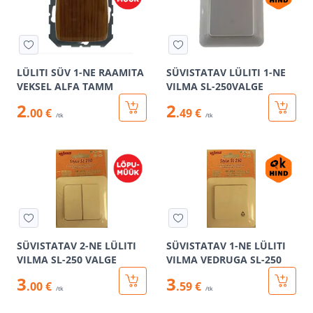
LÜLITI SÜV 1-NE RAAMITA
SÜVISTATAV LÜLITI 1-NE
VEKSEL ALFA TAMM
VILMA SL-250VALGE
2
2
.00 €
.49 €
/tk
/tk
SÜVISTATAV 2-NE LÜLITI
SÜVISTATAV 1-NE LÜLITI
VILMA SL-250 VALGE
VILMA VEDRUGA SL-250
3
3
.00 €
.59 €
/tk
/tk