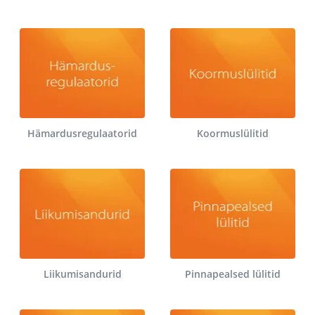
Hämardusregulaatorid
Koormuslülitid
Liikumisandurid
Pinnapealsed lülitid