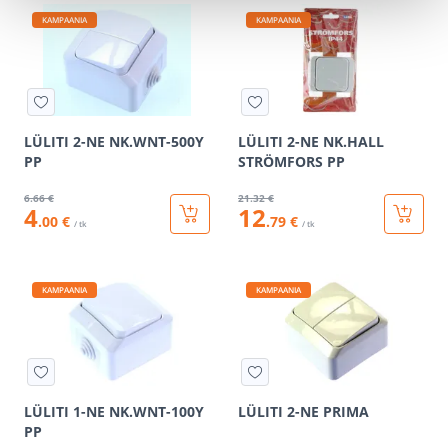
KAMPAANIA
KAMPAANIA
LÜLITI 2-NE NK.WNT-500Y
LÜLITI 2-NE NK.HALL
PP
STRÖMFORS PP
6
.66 €
21
.32 €
4
12
.00 €
.79 €
/ tk
/ tk
KAMPAANIA
KAMPAANIA
LÜLITI 1-NE NK.WNT-100Y
LÜLITI 2-NE PRIMA
PP