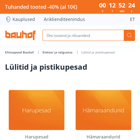
Lülitid ja pistikupesad - Bauhof has loaded
00
12
52
24
Tuhanded tooted -40% (al 10€)
P
T
MIN
S
Kauplused
Äriklienditeenindus
ET
Ehituspood Bauhof
Elekter ja valgustus
Lülitid ja pistikupesad
Lülitid ja pistikupesad
Harupesad
Hämaraandurid