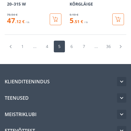
20–315 W
KÕRGLÄIGE
78
.54 €
9
.19 €
47
5
.12 €
.51 €
/ tk
/ tk
1
...
4
5
6
7
...
36
KLIENDITEENINDUS
TEENUSED
MEISTRIKLUBI
ETTEVÕTTEST