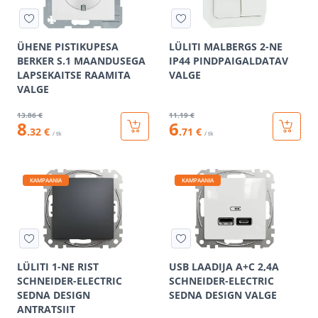
ÜHENE PISTIKUPESA
LÜLITI MALBERGS 2-NE
BERKER S.1 MAANDUSEGA
IP44 PINDPAIGALDATAV
LAPSEKAITSE RAAMITA
VALGE
VALGE
13
.86 €
11
.19 €
8
6
.32 €
.71 €
/ tk
/ tk
KAMPAANIA
KAMPAANIA
LÜLITI 1-NE RIST
USB LAADIJA A+C 2,4A
SCHNEIDER-ELECTRIC
SCHNEIDER-ELECTRIC
SEDNA DESIGN
SEDNA DESIGN VALGE
ANTRATSIIT