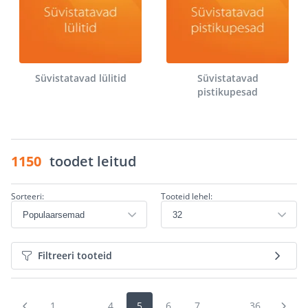
Süvistatavad lülitid
Süvistatavad
pistikupesad
1150
toodet leitud
Sorteeri:
Tooteid lehel:
Filtreeri tooteid
1
...
4
5
6
7
...
36