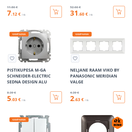
11
.86 €
52
.66 €
7
31
.12 €
.60 €
/ tk
/ tk
KAMPAANIA
KAMPAANIA
PISTIKUPESA M-GA
NELJANE RAAM VIKO BY
SCHNEIDER-ELECTRIC
PANASONIC MERIDIAN
SEDNA DESIGN ALU
VALGE
8
.39 €
4
.39 €
5
2
.03 €
.63 €
/ tk
/ tk
KAMPAANIA