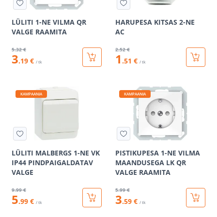
LÜLITI 1-NE VILMA QR
HARUPESA KITSAS 2-NE
VALGE RAAMITA
AC
5
.32 €
2
.52 €
3
1
.19 €
.51 €
/ tk
/ tk
KAMPAANIA
KAMPAANIA
LÜLITI MALBERGS 1-NE VK
PISTIKUPESA 1-NE VILMA
IP44 PINDPAIGALDATAV
MAANDUSEGA LK QR
VALGE
VALGE RAAMITA
9
.99 €
5
.99 €
5
3
.99 €
.59 €
/ tk
/ tk