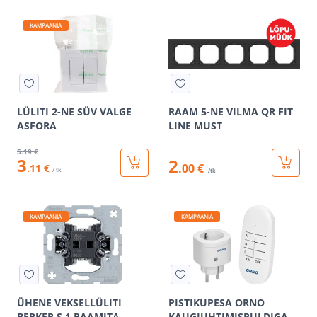
KAMPAANIA
LÜLITI 2-NE SÜV VALGE
RAAM 5-NE VILMA QR FIT
ASFORA
LINE MUST
5
.19 €
3
2
.00 €
.11 €
/ tk
/tk
KAMPAANIA
KAMPAANIA
ÜHENE VEKSELLÜLITI
PISTIKUPESA ORNO
BERKER S.1 RAAMITA
KAUGJUHTIMISPULDIGA