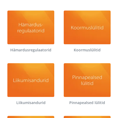
Hämardusregulaatorid
Koormuslülitid
Liikumisandurid
Pinnapealsed lülitid