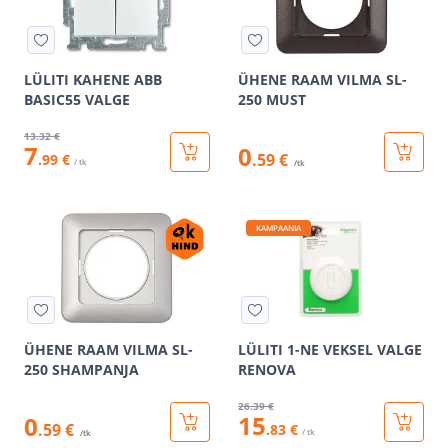
LÜLITI KAHENE ABB
ÜHENE RAAM VILMA SL-
BASIC55 VALGE
250 MUST
13
.32 €
7
0
.59 €
.99 €
/ tk
/tk
KAMPAANIA
ÜHENE RAAM VILMA SL-
LÜLITI 1-NE VEKSEL VALGE
250 SHAMPANJA
RENOVA
26
.39 €
15
0
.59 €
.83 €
/ tk
/tk