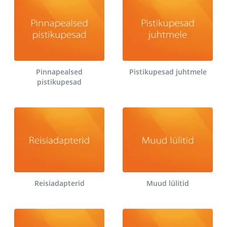
Pinnapealsed
Pistikupesad juhtmele
pistikupesad
Reisiadapterid
Muud lülitid