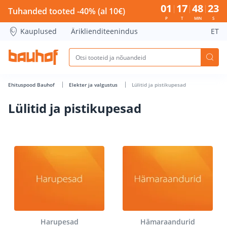
Lülitid ja pistikupesad - Bauhof has loaded
01
17
48
22
Tuhanded tooted -40% (al 10€)
P
T
MIN
S
Kauplused
Äriklienditeenindus
ET
Ehituspood Bauhof
Elekter ja valgustus
Lülitid ja pistikupesad
Lülitid ja pistikupesad
Harupesad
Hämaraandurid