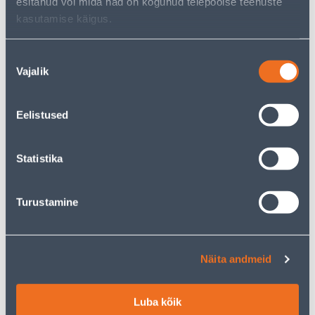
esitanud või mida nad on kogunud teiepoolse teenuste
kasutamise käigus.
Nõusoleku
GRUPILÜLITI VILMA QR
KAHENE RAAM BERKER S.1
Vajalik
valik
MUST RAAMITA
VALGE
8
.52 €
6
.39 €
5
3
Eelistused
.11 €
.83 €
/ tk
/ tk
Statistika
KAMPAANIA
KAMPAANIA
Turustamine
LÜLITI 1-NE TULEGA VERA
2-NE E.PESA PRIMA
Näita andmeid
VALGE PINDP
4
.92 €
5
.72 €
Luba kõik
2
3
.95 €
.43 €
/ tk
/ tk