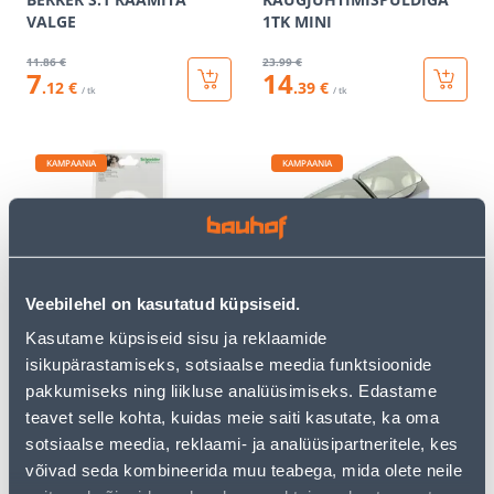
VALGE
1TK MINI
11
.86 €
23
.99 €
7
14
.12 €
.39 €
/ tk
/ tk
KAMPAANIA
KAMPAANIA
LÜLITI 2-NE VALGE
PPESA 2-NE MAAND PIND
Veebilehel on kasutatud küpsiseid.
RENOVA
IP44HALL CEDAR+
Kasutame küpsiseid sisu ja reklaamide
30
.66 €
10
.92 €
isikupärastamiseks, sotsiaalse meedia funktsioonide
18
6
.40 €
.55 €
pakkumiseks ning liikluse analüüsimiseks. Edastame
/ tk
/ tk
teavet selle kohta, kuidas meie saiti kasutate, ka oma
sotsiaalse meedia, reklaami- ja analüüsipartneritele, kes
KAMPAANIA
KAMPAANIA
võivad seda kombineerida muu teabega, mida olete neile