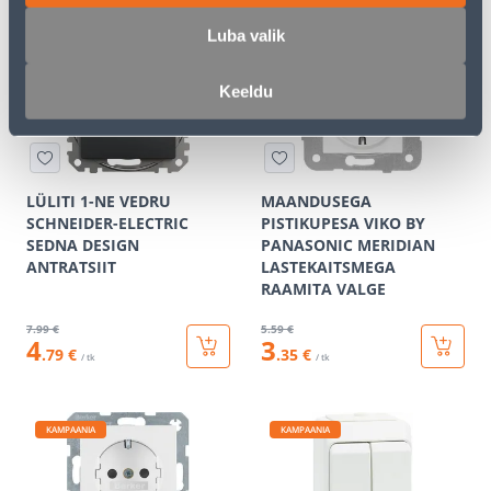
Luba valik
KAMPAANIA
KAMPAANIA
Keeldu
LÜLITI 1-NE VEDRU
MAANDUSEGA
SCHNEIDER-ELECTRIC
PISTIKUPESA VIKO BY
SEDNA DESIGN
PANASONIC MERIDIAN
ANTRATSIIT
LASTEKAITSMEGA
RAAMITA VALGE
7
.99 €
5
.59 €
4
3
.79 €
.35 €
/ tk
/ tk
KAMPAANIA
KAMPAANIA