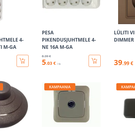
PESA
LÜLITI V
HTMELE 4-
PIKENDUSJUHTMELE 4-
DIMMER
TI M-GA
NE 16A M-GA
8
.39 €
5
39
.99 €
.03 €
/ tk
KAMPAANIA
KAMPA