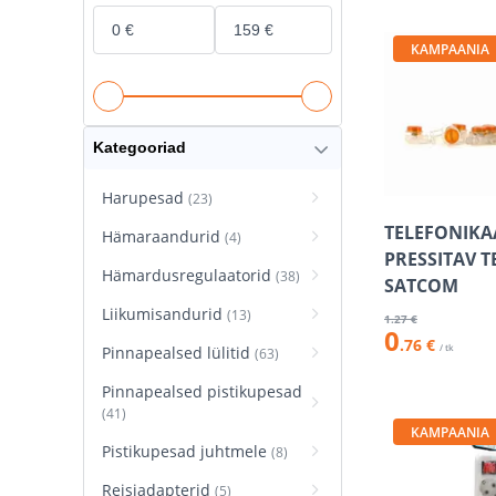
KAMPAANIA
Kategooriad
Harupesad
(23)
TELEFONIKAA
Hämaraandurid
(4)
PRESSITAV T
Hämardusregulaatorid
(38)
SATCOM
Liikumisandurid
(13)
1
.27 €
0
.76 €
/ tk
Pinnapealsed lülitid
(63)
Pinnapealsed pistikupesad
(41)
KAMPAANIA
Pistikupesad juhtmele
(8)
Reisiadapterid
(5)