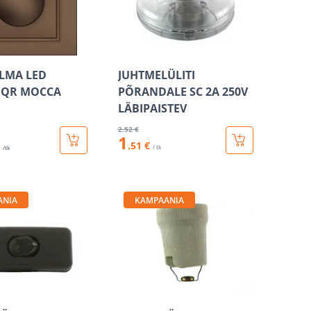
ILMA LED
JUHTMELÜLITI
 QR MOCCA
PÕRANDALE SC 2A 250V
LÄBIPAISTEV
2
.52 €
1
.51 €
/ tk
/tk
ANIA
KAMPAANIA