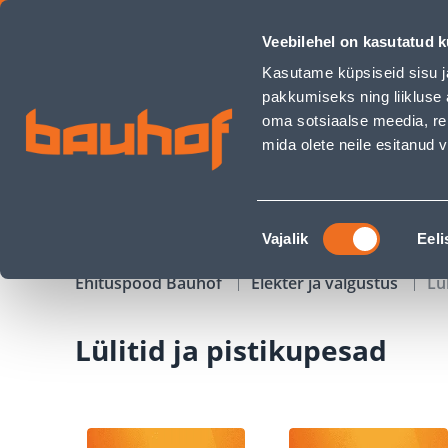
Lülitid ja pistikupesad - Bauhof has loaded
Veebilehel on kasutatud k
Kauplused
Äriklienditeenindus
Klienditeeni
Kasutame küpsiseid sisu j
pakkumiseks ning liikluse 
oma sotsiaalse meedia, re
mida olete neile esitanud
TOOTED
KAMPAANIAD
Nõusoleku
Vajalik
Eeli
valik
Ehituspood Bauhof
Elekter ja valgustus
Lü
Lülitid ja pistikupesad