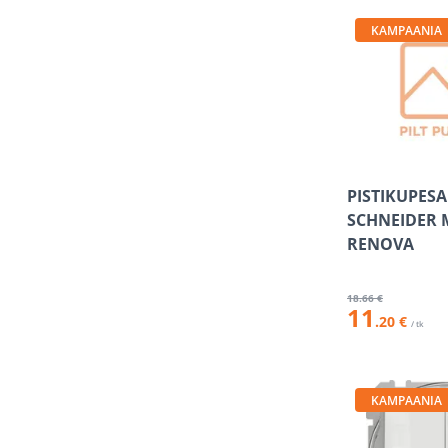
KAMPAANIA
PISTIKUPESA
SCHNEIDER 
RENOVA
18
.66 €
11
.20 €
/ tk
KAMPAANIA