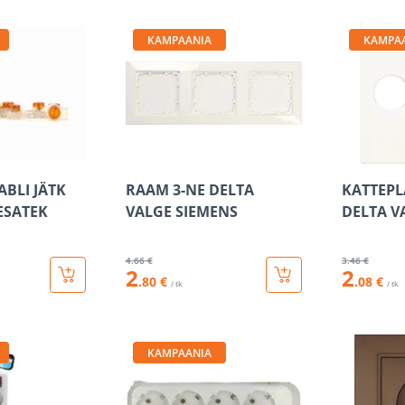
KAMPAANIA
KAMPA
BLI JÄTK
RAAM 3-NE DELTA
KATTEPL
ESATEK
VALGE SIEMENS
DELTA V
4
.66 €
3
.46 €
2
2
.80 €
.08 €
/ tk
/ tk
KAMPAANIA