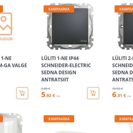
KAMPAANIA
KAMPA
 1-NE
LÜLITI 1-NE IP44
LÜLITI 2
M-GA VALGE
SCHNEIDER-ELECTRIC
SCHNEID
SEDNA DESIGN
SEDNA D
ANTRATSIIT
ANTRATS
9
.86 €
10
.52 €
5
6
.92 €
.31 €
/ tk
/ tk
KAMPAANIA
KAMPA