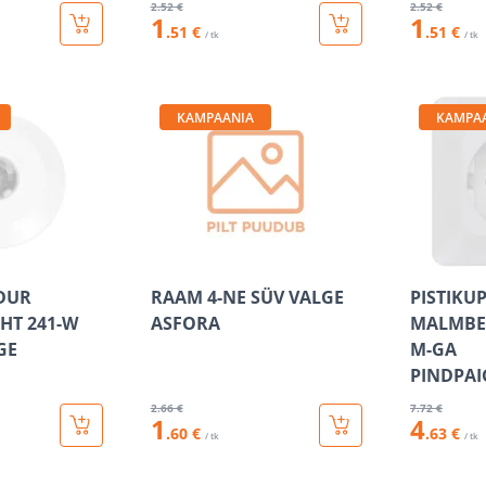
2
.52 €
2
.52 €
1
1
.51 €
.51 €
/ tk
/ tk
KAMPAANIA
KAMPA
DUR
RAAM 4-NE SÜV VALGE
PISTIKU
HT 241-W
ASFORA
MALMBER
GE
M-GA
PINDPA
2
.66 €
7
.72 €
1
4
.60 €
.63 €
/ tk
/ tk