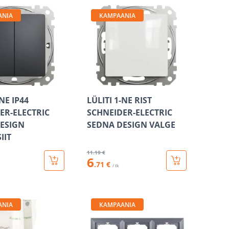
ANIA
KAMPAANIA
-NE IP44
LÜLITI 1-NE RIST
ER-ELECTRIC
SCHNEIDER-ELECTRIC
ESIGN
SEDNA DESIGN VALGE
IIT
11
.19 €
6
.71 €
/ tk
ANIA
KAMPAANIA