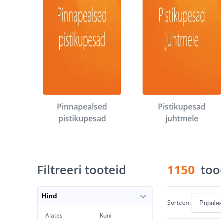
Pinnapealsed
Pistikupesad
pistikupesad
juhtmele
Filtreeri tooteid
1150
too
Hind
Sorteeri:
Alates
Kuni