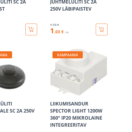
ÜLITI SC 2A
JUHTMELÜLITI SC 2A
ST
250V LÄBIPAISTEV
1
.72 €
1
.03 €
/ tk
ANIA
KAMPAANIA
ÜLITI
LIIKUMISANDUR
LE SC 2A 250V
SPECTOR LIGHT 1200W
360° IP20 MIKROLAINE
INTEGREERITAV