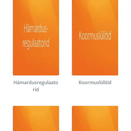
Hämardusregulaato
Koormuslülitid
rid