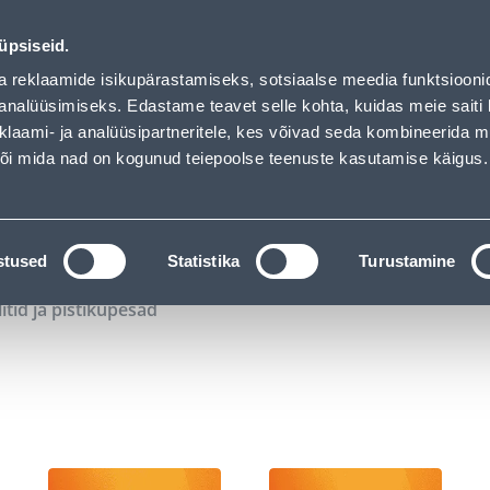
00
01
00
19
Kuni 20% LISAKS koodiga!
P
T
MIN
S
üpsiseid.
ndus
Teenused
Karjäärileht
a reklaamide isikupärastamiseks, sotsiaalse meedia funktsiooni
analüüsimiseks. Edastame teavet selle kohta, kuidas meie saiti 
klaami- ja analüüsipartneritele, kes võivad seda kombineerida 
OTSI
Logi
 või mida nad on kogunud teiepoolse teenuste kasutamise käigus.
KATALOOGID
TÖÖRIISTALAENUTUS
J
stused
Statistika
Turustamine
litid ja pistikupesad