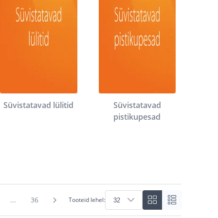
Süvistatavad lülitid
Süvistatavad
pistikupesad
...
36
Tooteid lehel: