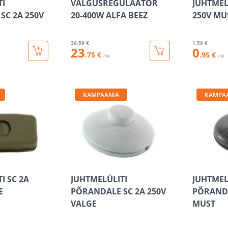
TI
VALGUSREGULAATOR
JUHTMEL
SC 2A 250V
20-400W ALFA BEEZ
250V MU
39
.59 €
1
.59 €
23
0
.75 €
.95 €
/ tk
/ tk
KAMPAANIA
KAMPA
I SC 2A
JUHTMELÜLITI
JUHTMEL
E
PÕRANDALE SC 2A 250V
PÕRANDA
VALGE
MUST