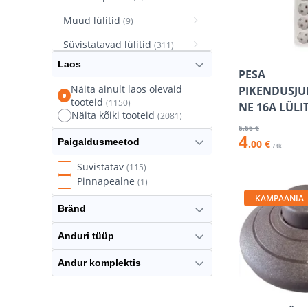
Muud lülitid
(9)
Süvistatavad lülitid
(311)
Laos
Süvistatavad pistikupesad
PESA
(627)
Näita ainult laos olevaid
PIKENDUSJU
tooteid
(1150)
Termostaatlülitid
NE 16A LÜLI
(8)
Näita kõiki tooteid
(2081)
6
.66 €
4
Paigaldusmeetod
.00 €
/ tk
Süvistatav
(115)
Pinnapealne
(1)
KAMPAANIA
Bränd
Anduri tüüp
Andur komplektis