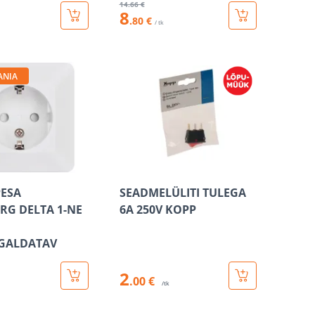
14
.66 €
8
.80 €
/ tk
ANIA
PESA
SEADMELÜLITI TULEGA
G DELTA 1-NE
6A 250V KOPP
IGALDATAV
2
.00 €
/tk