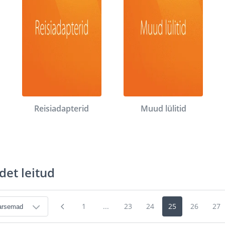
Reisiadapterid
Muud lülitid
det leitud
1
...
23
24
25
26
27