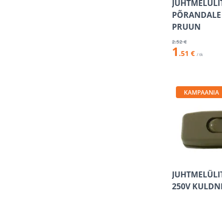
JUHTMELÜLI
PÕRANDALE 
PRUUN
2
.52 €
1
.51 €
/ tk
KAMPAANIA
JUHTMELÜLIT
250V KULDN