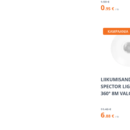
1
.59 €
0
.95 €
/ tk
KAMPAANIA
LIIKUMISAN
SPECTOR LIG
360° 8M VAL
11
.46 €
6
.88 €
/ tk