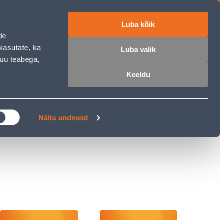
Luba kõik
ET
RU
EN
de
kasutate, ka
Luba valik
muu teabega,
 sisse
Ostunimekiri
Ostukorv
Keeldu
ÄRELMAKS
MEISTRIKLUBI
BLOGI
Näita andmeid