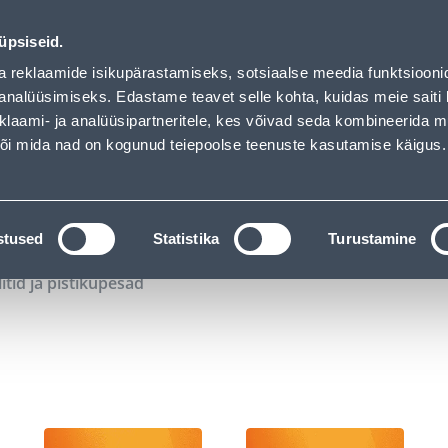
00
15
34
33
Kuni 20% LISAKS koodiga!
P
T
MIN
S
üpsiseid.
ndus
Teenused
Karjäärileht
a reklaamide isikupärastamiseks, sotsiaalse meedia funktsiooni
analüüsimiseks. Edastame teavet selle kohta, kuidas meie saiti 
klaami- ja analüüsipartneritele, kes võivad seda kombineerida 
OTSI
Logi
 või mida nad on kogunud teiepoolse teenuste kasutamise käigus.
KATALOOGID
TÖÖRIISTALAENUTUS
J
stused
Statistika
Turustamine
litid ja pistikupesad