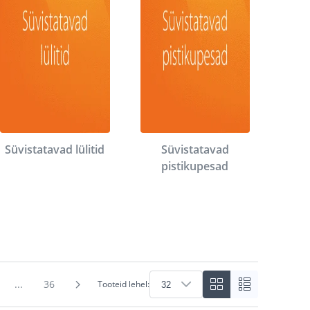
Süvistatavad lülitid
Süvistatavad
pistikupesad
...
36
Tooteid lehel: