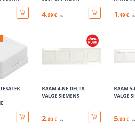
4
1
.69 €
.49 €
/tk
/t
 TESATEK
RAAM 4-NE DELTA
RAAM 5-
VALGE SIEMENS
VALGE S
NE
2
5
.00 €
.00 €
/tk
/t