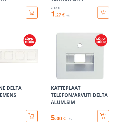
2
.12 €
1
.27 €
/ tk
k
NE DELTA
KATTEPLAAT
IEMENS
TELEFON/ARVUTI DELTA
ALUM.SIM
5
.00 €
k
/tk