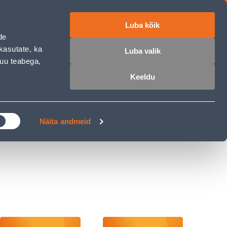
Luba kõik
ET
RU
EN
de
kasutate, ka
Luba valik
muu teabega,
 sisse
Ostunimekiri
Ostukorv
Keeldu
ÄRELMAKS
MEISTRIKLUBI
BLOGI
Näita andmeid