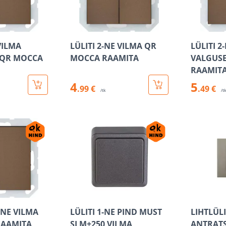
VILMA
LÜLITI 2-NE VILMA QR
LÜLITI 2
 QR MOCCA
MOCCA RAAMITA
VALGUS
RAAMIT
4
5
.99 €
.49 €
/tk
/t
1-NE VILMA
LÜLITI 1-NE PIND MUST
LIHTLÜL
RAAMITA
SLM+250 VILMA
ANTRATS