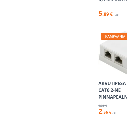
5
.89 €
/tk
KAMPAANIA
ARVUTIPESA
CAT6 2-NE
PINNAPEAL
4
.26 €
2
.56 €
/ tk