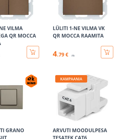
-NE VILMA
LÜLITI 1-NE VILMA VK
EGA QR MOCCA
QR MOCCA RAAMITA
A
4
.79 €
k
/tk
KAMPAANIA
ITI GRANO
ARVUTI MOODULPESA
IIT
TESATEK CAT6