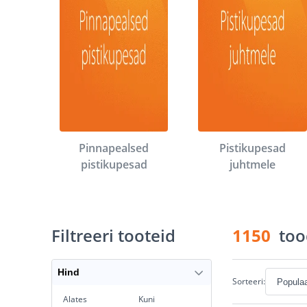
Pinnapealsed
Pistikupesad
pistikupesad
juhtmele
Filtreeri tooteid
1150
too
Hind
Sorteeri:
Alates
Kuni