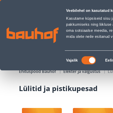
Lülitid ja pistikupesad - Bauhof has loaded
Veebilehel on kasutatud k
Kauplused
Äriklienditeenindus
Klienditeeni
Kasutame küpsiseid sisu j
pakkumiseks ning liikluse 
oma sotsiaalse meedia, re
mida olete neile esitanud
TOOTED
KAMPAANIAD
Nõusoleku
Vajalik
Eeli
valik
Ehituspood Bauhof
Elekter ja valgustus
Lü
Lülitid ja pistikupesad