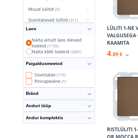
Muud lülitid
(9)
Süvistatavad lülitid
(311)
LÜLITI 1-NE 
Laos
Süvistatavad pistikupesad
VALGUSEGA
(627)
Näita ainult laos olevaid
RAAMITA
tooteid
(1150)
Termostaatlülitid
(8)
4
Näita kõiki tooteid
(2081)
.89 €
/tk
Paigaldusmeetod
Süvistatav
(115)
Pinnapealne
(1)
Bränd
Anduri tüüp
Andur komplektis
RISTLÜLITI 
QR MOCCA 