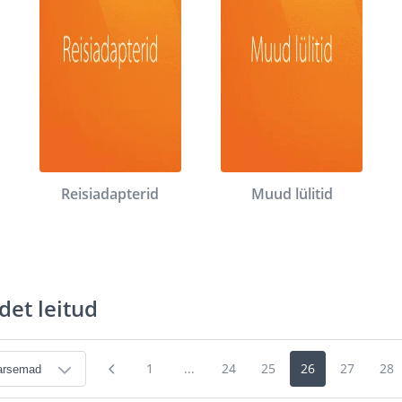
Reisiadapterid
Muud lülitid
det leitud
1
...
24
25
26
27
28