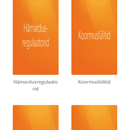
Hämardusregulaato
Koormuslülitid
rid