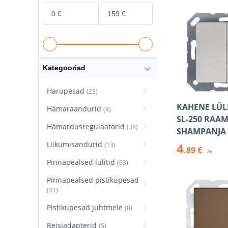
Kategooriad
Harupesad
(23)
KAHENE LÜLI
Hämaraandurid
(4)
SL-250 RAA
Hämardusregulaatorid
(38)
SHAMPANJA
Liikumisandurid
4
(13)
.89 €
/tk
Pinnapealsed lülitid
(63)
Pinnapealsed pistikupesad
(41)
Pistikupesad juhtmele
(8)
Reisiadapterid
(5)