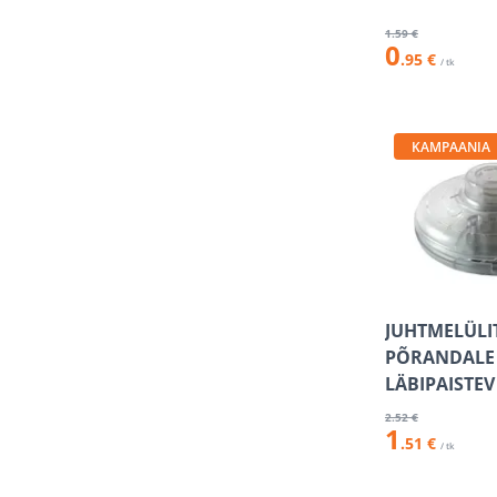
1
.59 €
0
.95 €
/ tk
KAMPAANIA
JUHTMELÜLI
PÕRANDALE 
LÄBIPAISTEV
2
.52 €
1
.51 €
/ tk