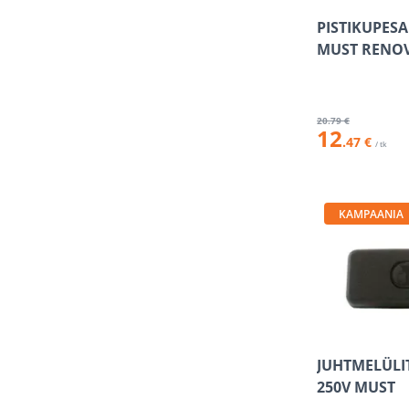
PISTIKUPESA
MUST RENO
20
.79 €
12
.47 €
/ tk
KAMPAANIA
JUHTMELÜLIT
250V MUST