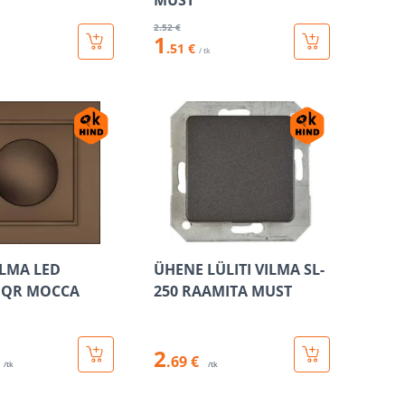
MUST
2
.52 €
1
.51 €
/ tk
ILMA LED
ÜHENE LÜLITI VILMA SL-
 QR MOCCA
250 RAAMITA MUST
2
.69 €
/tk
/tk