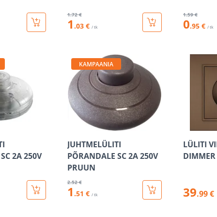
1
.72 €
1
.59 €
1
0
.03 €
.95 €
/ tk
/ tk
KAMPAANIA
TI
JUHTMELÜLITI
LÜLITI V
SC 2A 250V
PÕRANDALE SC 2A 250V
DIMMER
PRUUN
2
.52 €
1
39
.99 €
.51 €
/ tk