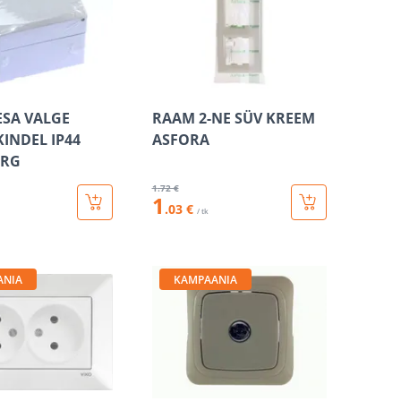
ESA VALGE
RAAM 2-NE SÜV KREEM
KINDEL IP44
ASFORA
RG
1
.72 €
1
.03 €
/ tk
ANIA
KAMPAANIA