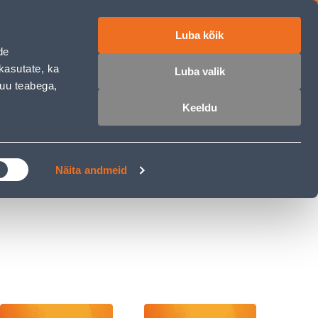
Luba kõik
ET
RU
EN
de
kasutate, ka
Luba valik
muu teabega,
 sisse
Ostunimekiri
Ostukorv
Keeldu
ÄRELMAKS
MEISTRIKLUBI
BLOGI
Näita andmeid