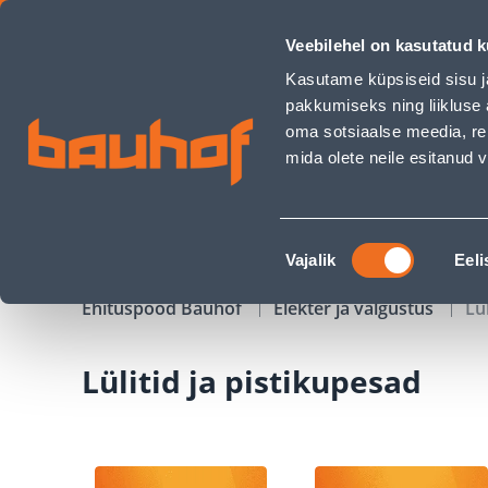
Lülitid ja pistikupesad - Bauhof has loaded
Veebilehel on kasutatud k
Kauplused
Äriklienditeenindus
Klienditeeni
Kasutame küpsiseid sisu j
pakkumiseks ning liikluse 
oma sotsiaalse meedia, re
mida olete neile esitanud
TOOTED
KAMPAANIAD
Nõusoleku
Vajalik
Eeli
valik
Ehituspood Bauhof
Elekter ja valgustus
Lü
Lülitid ja pistikupesad