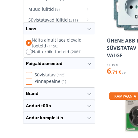
Muud lülitid
(9)
Süvistatavad lülitid
(311)
Laos
Süvistatavad pistikupesad
(627)
Näita ainult laos olevaid
ÜHENE ABB 
tooteid
(1150)
Termostaatlülitid
SÜVISTATAV 
(8)
Näita kõiki tooteid
(2081)
VALGE
Paigaldusmeetod
11
.19 €
6
.71 €
/ tk
Süvistatav
(115)
Pinnapealne
(1)
Bränd
KAMPAANIA
Anduri tüüp
Andur komplektis