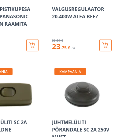
PISTIKUPESA
VALGUSREGULAATOR
 PANASONIC
20-400W ALFA BEEZ
N RAAMITA
39
.59 €
23
.75 €
/ tk
ANIA
KAMPAANIA
ÜLITI SC 2A
JUHTMELÜLITI
LDNE
PÕRANDALE SC 2A 250V