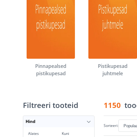
Pinnapealsed
Pistikupesad
pistikupesad
juhtmele
Filtreeri tooteid
1150
too
Hind
Sorteeri:
Alates
Kuni