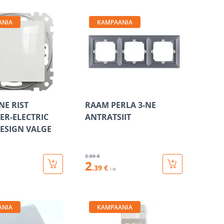
ANIA
KAMPAANIA
-NE RIST
RAAM PERLA 3-NE
ER-ELECTRIC
ANTRATSIIT
ESIGN VALGE
3
.99 €
2
.39 €
/ tk
ANIA
KAMPAANIA