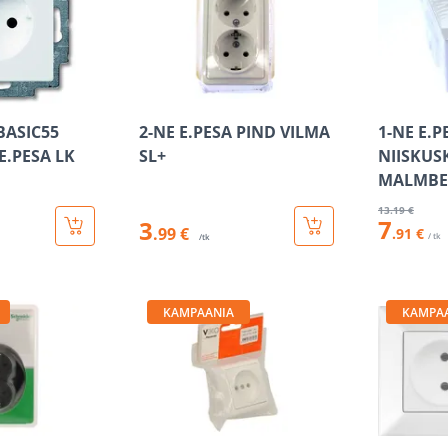
BASIC55
2-NE E.PESA PIND VILMA
1-NE E.P
E.PESA LK
SL+
NIISKUS
MALMBE
13
.19 €
7
3
.99 €
.91 €
/ tk
/tk
KAMPAANIA
KAMPA