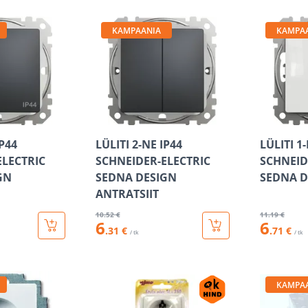
KAMPAANIA
KAMPA
IP44
LÜLITI 2-NE IP44
LÜLITI 1
ELECTRIC
SCHNEIDER-ELECTRIC
SCHNEID
GN
SEDNA DESIGN
SEDNA D
ANTRATSIIT
10
.52 €
11
.19 €
6
6
.31 €
.71 €
/ tk
/ tk
KAMPA