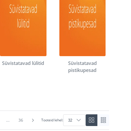
Süvistatavad lülitid
Süvistatavad
pistikupesad
...
36
Tooteid lehel: