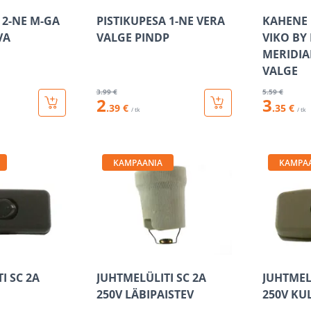
 2-NE M-GA
PISTIKUPESA 1-NE VERA
KAHENE 
VA
VALGE PINDP
VIKO BY
MERIDIA
VALGE
3
.99 €
5
.59 €
2
3
.39 €
.35 €
/ tk
/ tk
KAMPAANIA
KAMPA
I SC 2A
JUHTMELÜLITI SC 2A
JUHTMEL
250V LÄBIPAISTEV
250V KU