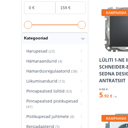
KAMPAANIA
Kategooriad
Harupesad
(23)
LÜLITI 1-NE 
Hämaraandurid
(4)
SCHNEIDER-
Hämardusregulaatorid
(38)
SEDNA DESI
ANTRATSIIT
Liikumisandurid
(13)
9
.86 €
Pinnapealsed lülitid
(63)
5
.92 €
/ tk
Pinnapealsed pistikupesad
(41)
Pistikupesad juhtmele
(8)
KAMPAANIA
Reisiadapterid
(5)