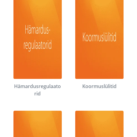
Hämardusregulaato
Koormuslülitid
rid