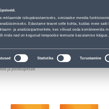
01
01
26
35
Tuhanded tooted -40% (al 10€)
P
T
MIN
S
üpsiseid.
ndus
Teenused
Karjäärileht
a reklaamide isikupärastamiseks, sotsiaalse meedia funktsiooni
analüüsimiseks. Edastame teavet selle kohta, kuidas meie saiti 
klaami- ja analüüsipartneritele, kes võivad seda kombineerida 
OTSI
Logi
 või mida nad on kogunud teiepoolse teenuste kasutamise käigus.
KATALOOGID
TÖÖRIISTALAENUTUS
J
stused
Statistika
Turustamine
litid ja pistikupesad