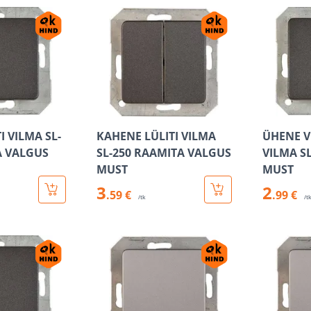
I VILMA SL-
KAHENE LÜLITI VILMA
ÜHENE V
A VALGUS
SL-250 RAAMITA VALGUS
VILMA S
MUST
MUST
3
2
.59 €
.99 €
/tk
/t