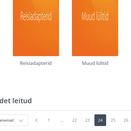
Reisiadapterid
Muud lülitid
det leitud
1
...
22
23
24
25
26