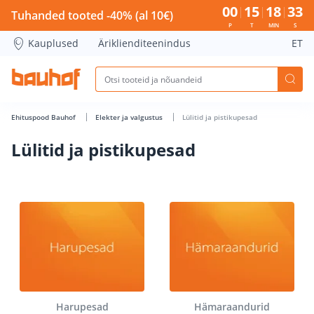
Lülitid ja pistikupesad - Bauhof has loaded
00
15
18
32
Tuhanded tooted -40% (al 10€)
P
T
MIN
S
Kauplused
Äriklienditeenindus
ET
Ehituspood Bauhof
Elekter ja valgustus
Lülitid ja pistikupesad
Lülitid ja pistikupesad
Harupesad
Hämaraandurid