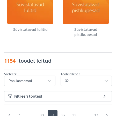
Süvistatavad lülitid
Süvistatavad
pistikupesad
1154
toodet leitud
Sorteeri:
Tooteid lehel:
Filtreeri tooteid
1
...
30
31
32
33
...
37