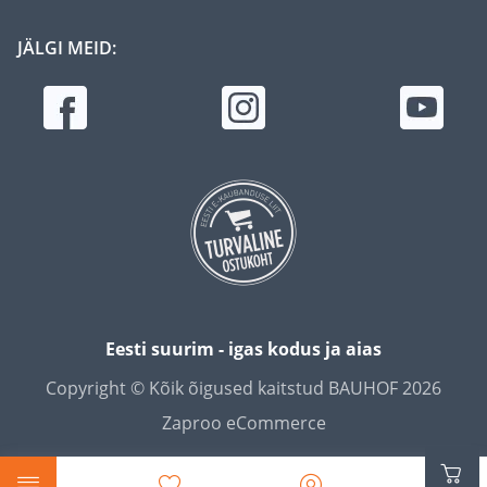
JÄLGI MEID:
Eesti suurim - igas kodus ja aias
Copyright © Kõik õigused kaitstud BAUHOF 2026
Zaproo eCommerce