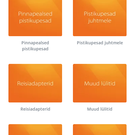
Pinnapealsed
Pistikupesad juhtmele
pistikupesad
Reisiadapterid
Muud lülitid