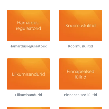
Hämardusregulaatorid
Koormuslülitid
Liikumisandurid
Pinnapealsed lülitid