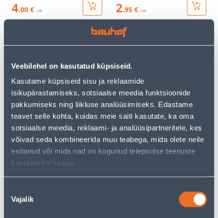
4
2
.00 €
.95 €
/ tk
/ tk
KAMPAANIA
KAMPAANIA
Veebilehel on kasutatud küpsiseid.
Kasutame küpsiseid sisu ja reklaamide
isikupärastamiseks, sotsiaalse meedia funktsioonide
RAAM LUNA 1-NE MATT
RAAM LUNA 4-NE MATT
pakkumiseks ning liikluse analüüsimiseks. Edastame
MUST
MUST
teavet selle kohta, kuidas meie saiti kasutate, ka oma
sotsiaalse meedia, reklaami- ja analüüsipartneritele, kes
2
.26 €
4
.79 €
1
2
võivad seda kombineerida muu teabega, mida olete neile
.36 €
.87 €
/ tk
/ tk
esitanud või mida nad on kogunud teiepoolse teenuste
kasutamise käigus.
KAMPAANIA
KAMPAANIA
Nõusoleku
Vajalik
valik