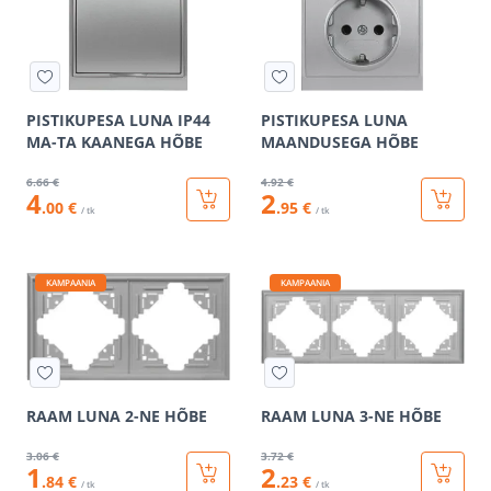
PISTIKUPESA LUNA IP44
PISTIKUPESA LUNA
MA-TA KAANEGA HÕBE
MAANDUSEGA HÕBE
6
.66 €
4
.92 €
4
2
.00 €
.95 €
/ tk
/ tk
KAMPAANIA
KAMPAANIA
RAAM LUNA 2-NE HÕBE
RAAM LUNA 3-NE HÕBE
3
.06 €
3
.72 €
1
2
.84 €
.23 €
/ tk
/ tk