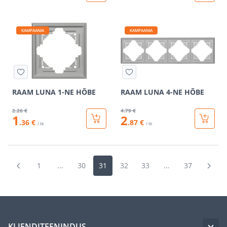
KAMPAANIA
KAMPAANIA
RAAM LUNA 1-NE HÕBE
RAAM LUNA 4-NE HÕBE
2
.26 €
4
.79 €
1
2
.36 €
.87 €
/ tk
/ tk
1
...
30
31
32
33
...
37
KLIENDITEENINDUS