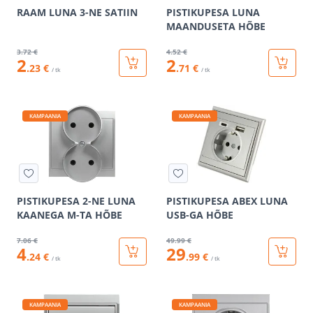
RAAM LUNA 3-NE SATIIN
PISTIKUPESA LUNA
MAANDUSETA HÕBE
3
.72 €
4
.52 €
2
2
.23 €
.71 €
/ tk
/ tk
KAMPAANIA
KAMPAANIA
PISTIKUPESA 2-NE LUNA
PISTIKUPESA ABEX LUNA
KAANEGA M-TA HÕBE
USB-GA HÕBE
7
.06 €
49
.99 €
4
29
.24 €
.99 €
/ tk
/ tk
KAMPAANIA
KAMPAANIA