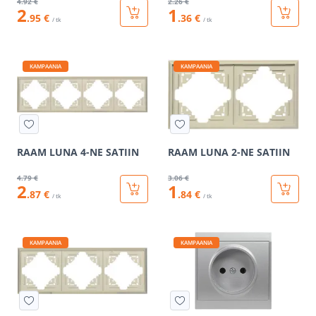
4
.92 €
2
.26 €
2
1
.95 €
.36 €
/ tk
/ tk
KAMPAANIA
KAMPAANIA
RAAM LUNA 4-NE SATIIN
RAAM LUNA 2-NE SATIIN
4
.79 €
3
.06 €
2
1
.87 €
.84 €
/ tk
/ tk
KAMPAANIA
KAMPAANIA