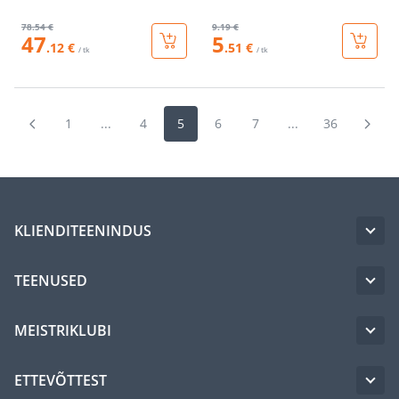
78
.54 €
9
.19 €
47
5
.12 €
.51 €
/ tk
/ tk
1
...
4
5
6
7
...
36
KLIENDITEENINDUS
TEENUSED
MEISTRIKLUBI
ETTEVÕTTEST