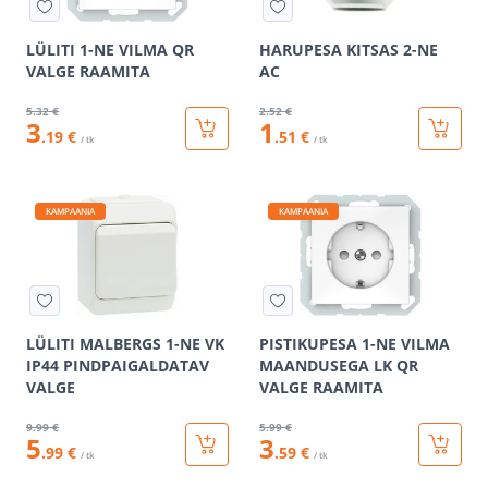
LÜLITI 1-NE VILMA QR
HARUPESA KITSAS 2-NE
VALGE RAAMITA
AC
5
.32 €
2
.52 €
3
1
.19 €
.51 €
/ tk
/ tk
KAMPAANIA
KAMPAANIA
LÜLITI MALBERGS 1-NE VK
PISTIKUPESA 1-NE VILMA
IP44 PINDPAIGALDATAV
MAANDUSEGA LK QR
VALGE
VALGE RAAMITA
9
.99 €
5
.99 €
5
3
.99 €
.59 €
/ tk
/ tk