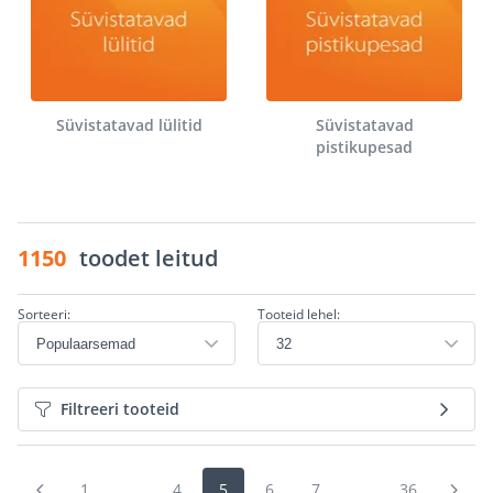
Süvistatavad lülitid
Süvistatavad
pistikupesad
1150
toodet leitud
Sorteeri:
Tooteid lehel:
Filtreeri tooteid
1
...
4
5
6
7
...
36