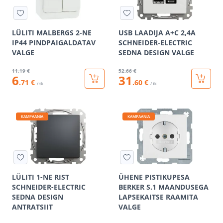
LÜLITI MALBERGS 2-NE
USB LAADIJA A+C 2,4A
IP44 PINDPAIGALDATAV
SCHNEIDER-ELECTRIC
VALGE
SEDNA DESIGN VALGE
11
.19 €
52
.66 €
6
31
.71 €
.60 €
/ tk
/ tk
KAMPAANIA
KAMPAANIA
LÜLITI 1-NE RIST
ÜHENE PISTIKUPESA
SCHNEIDER-ELECTRIC
BERKER S.1 MAANDUSEGA
SEDNA DESIGN
LAPSEKAITSE RAAMITA
ANTRATSIIT
VALGE