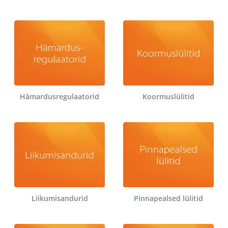
Hämardusregulaatorid
Koormuslülitid
Liikumisandurid
Pinnapealsed lülitid