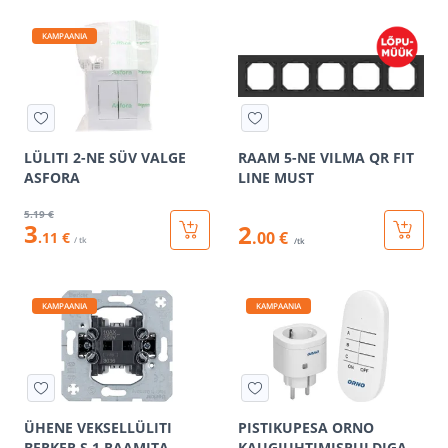
KAMPAANIA
LÜLITI 2-NE SÜV VALGE
RAAM 5-NE VILMA QR FIT
ASFORA
LINE MUST
5
.19 €
3
2
.00 €
.11 €
/ tk
/tk
KAMPAANIA
KAMPAANIA
ÜHENE VEKSELLÜLITI
PISTIKUPESA ORNO
BERKER S.1 RAAMITA
KAUGJUHTIMISPULDIGA