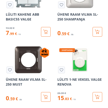
LÜLITI KAHENE ABB
ÜHENE RAAM VILMA SL-
BASIC55 VALGE
250 SHAMPANJA
13
.32 €
7
0
.59 €
.99 €
/ tk
/tk
KAMPAANIA
ÜHENE RAAM VILMA SL-
LÜLITI 1-NE VEKSEL VALGE
250 MUST
RENOVA
26
.39 €
15
0
.59 €
.83 €
/ tk
/tk