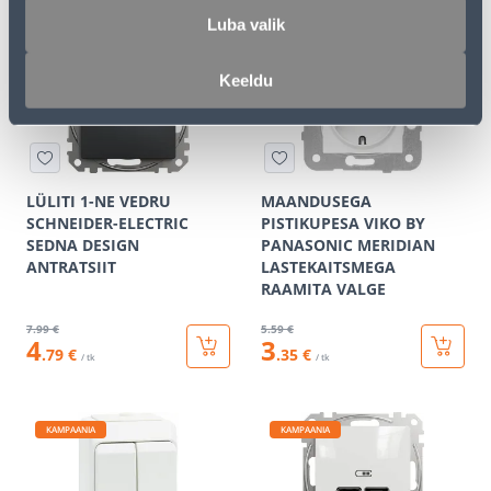
Luba valik
KAMPAANIA
KAMPAANIA
Keeldu
LÜLITI 1-NE VEDRU
MAANDUSEGA
SCHNEIDER-ELECTRIC
PISTIKUPESA VIKO BY
SEDNA DESIGN
PANASONIC MERIDIAN
ANTRATSIIT
LASTEKAITSMEGA
RAAMITA VALGE
7
.99 €
5
.59 €
4
3
.79 €
.35 €
/ tk
/ tk
KAMPAANIA
KAMPAANIA