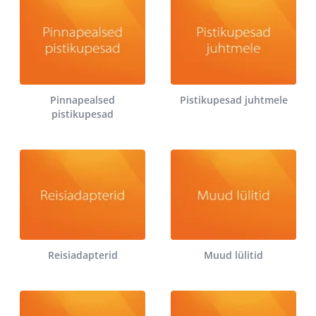
Pinnapealsed
Pistikupesad juhtmele
pistikupesad
Reisiadapterid
Muud lülitid