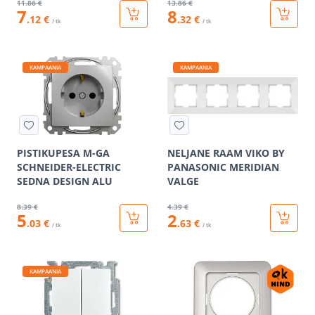
11
.86 €
13
.86 €
7
8
.12 €
.32 €
/ tk
/ tk
KAMPAANIA
KAMPAANIA
PISTIKUPESA M-GA
NELJANE RAAM VIKO BY
SCHNEIDER-ELECTRIC
PANASONIC MERIDIAN
SEDNA DESIGN ALU
VALGE
8
.39 €
4
.39 €
5
2
.03 €
.63 €
/ tk
/ tk
KAMPAANIA