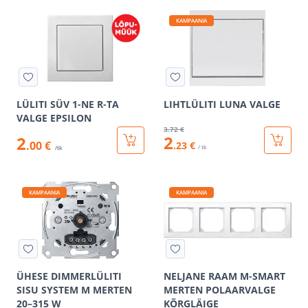
KAMPAANIA
LÜLITI SÜV 1-NE R-TA
LIHTLÜLITI LUNA VALGE
VALGE EPSILON
3
.72 €
2
2
.00 €
.23 €
/ tk
/tk
KAMPAANIA
KAMPAANIA
ÜHESE DIMMERLÜLITI
NELJANE RAAM M-SMART
SISU SYSTEM M MERTEN
MERTEN POLAARVALGE
20–315 W
KÕRGLÄIGE