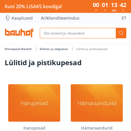
Lülitid ja pistikupesad - Bauhof has loaded
00
01
13
41
Kuni 20% LISAKS koodiga!
P
T
MIN
S
Kauplused
Äriklienditeenindus
ET
Ehituspood Bauhof
Elekter ja valgustus
Lülitid ja pistikupesad
Lülitid ja pistikupesad
Harupesad
Hämaraandurid