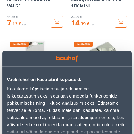
VALGE
1TK MINI
11
.86 €
23
.99 €
7
14
.12 €
.39 €
/ tk
/ tk
KAMPAANIA
KAMPAANIA
Veebilehel on kasutatud küpsiseid.
LÜLITI 2-NE VALGE
PPESA 2-NE MAAND PIND
RENOVA
IP44HALL CEDAR+
Kasutame küpsiseid sisu ja reklaamide
isikupärastamiseks, sotsiaalse meedia funktsioonide
30
.66 €
10
.92 €
18
6
pakkumiseks ning liikluse analüüsimiseks. Edastame
.40 €
.55 €
/ tk
/ tk
teavet selle kohta, kuidas meie saiti kasutate, ka oma
sotsiaalse meedia, reklaami- ja analüüsipartneritele, kes
võivad seda kombineerida muu teabega, mida olete neile
KAMPAANIA
KAMPAANIA
esitanud või mida nad on kogunud teiepoolse teenuste