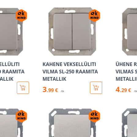
LLÜLITI
KAHENE VEKSELLÜLITI
ÜHENE R
0 RAAMITA
VILMA SL-250 RAAMITA
VILMAS 
ALLIK
METALLIK
METALLI
3
4
.99 €
.29 €
/tk
/t