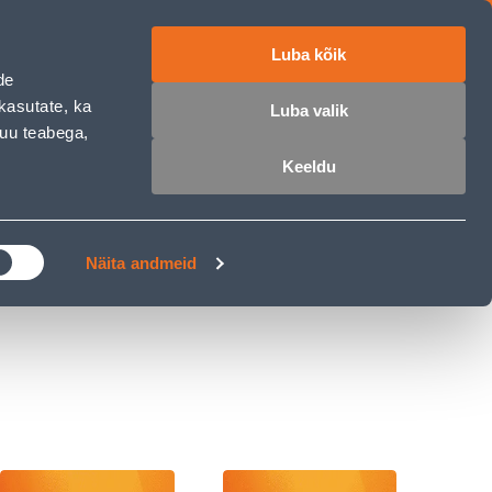
Luba kõik
ET
RU
EN
de
kasutate, ka
Luba valik
muu teabega,
 sisse
Ostunimekiri
Ostukorv
Keeldu
ÄRELMAKS
MEISTRIKLUBI
BLOGI
Näita andmeid