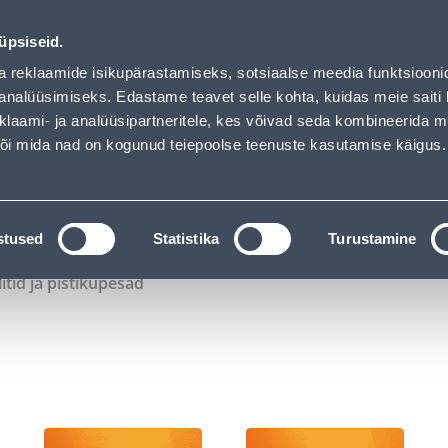
01
17
55
57
Tuhanded tooted -40% (al 10€)
P
T
MIN
S
üpsiseid.
ndus
Teenused
Karjäärileht
a reklaamide isikupärastamiseks, sotsiaalse meedia funktsiooni
analüüsimiseks. Edastame teavet selle kohta, kuidas meie saiti 
klaami- ja analüüsipartneritele, kes võivad seda kombineerida 
OTSI
Logi
 või mida nad on kogunud teiepoolse teenuste kasutamise käigus.
KATALOOGID
TÖÖRIISTALAENUTUS
J
stused
Statistika
Turustamine
litid ja pistikupesad