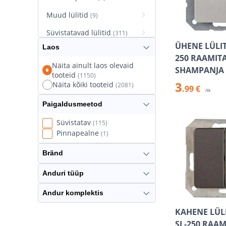
Muud lülitid
(9)
Süvistatavad lülitid
(311)
ÜHENE LÜLIT
Laos
Süvistatavad pistikupesad
250 RAAMIT
(627)
Näita ainult laos olevaid
SHAMPANJA
tooteid
(1150)
Termostaatlülitid
(8)
3
Näita kõiki tooteid
(2081)
.99 €
/tk
Paigaldusmeetod
Süvistatav
(115)
Pinnapealne
(1)
Bränd
Anduri tüüp
Andur komplektis
KAHENE LÜLI
SL-250 RAA