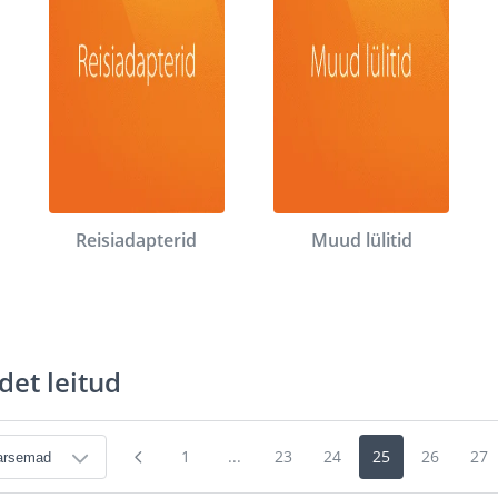
Reisiadapterid
Muud lülitid
det leitud
1
...
23
24
25
26
27