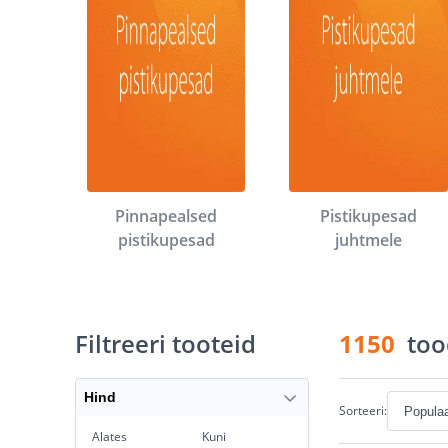
Pinnapealsed
Pistikupesad
pistikupesad
juhtmele
Filtreeri tooteid
1150
too
Hind
Sorteeri:
Alates
Kuni