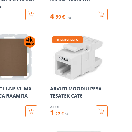
A
4
.99 €
k
/tk
KAMPAANIA
TI 1-NE VILMA
ARVUTI MOODULPESA
CA RAAMITA
TESATEK CAT6
2
.12 €
1
.27 €
/ tk
k