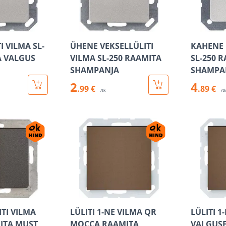
I VILMA SL-
ÜHENE VEKSELLÜLITI
KAHENE 
A VALGUS
VILMA SL-250 RAAMITA
SL-250 
SHAMPANJA
SHAMPA
2
4
.99 €
.89 €
/tk
/t
TI VILMA
LÜLITI 1-NE VILMA QR
LÜLITI 1
MITA MUST
MOCCA RAAMITA
VALGUS