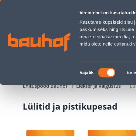
Lülitid ja pistikupesad - Bauhof has loaded
Veebilehel on kasutatud k
Kauplused
Äriklienditeenindus
Klienditeeni
Kasutame küpsiseid sisu j
pakkumiseks ning liikluse 
oma sotsiaalse meedia, re
mida olete neile esitanud
TOOTED
KAMPAANIAD
Nõusoleku
Vajalik
Eeli
valik
Ehituspood Bauhof
Elekter ja valgustus
Lü
Lülitid ja pistikupesad