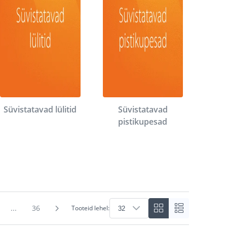
Süvistatavad lülitid
Süvistatavad
pistikupesad
...
36
Tooteid lehel: