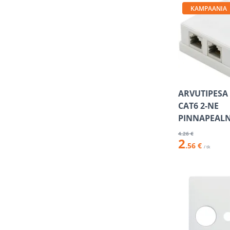
KAMPAANIA
ARVUTIPESA
CAT6 2-NE
PINNAPEAL
4
.26 €
2
.56 €
/ tk