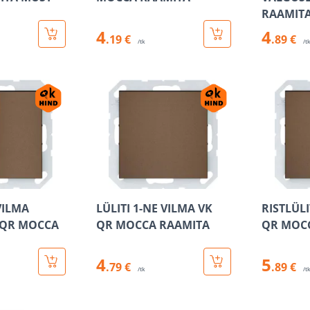
RAAMIT
4
4
.19 €
.89 €
/tk
/t
VILMA
LÜLITI 1-NE VILMA VK
RISTLÜLI
 QR MOCCA
QR MOCCA RAAMITA
QR MOC
4
5
.79 €
.89 €
/tk
/t