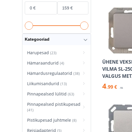
Kategooriad
Harupesad
(23)
ÜHENE VEKSE
Hämaraandurid
(4)
VILMA SL-25
Hämardusregulaatorid
(38)
VALGUS MET
Liikumisandurid
4
(13)
.99 €
/tk
Pinnapealsed lülitid
(63)
Pinnapealsed pistikupesad
(41)
Pistikupesad juhtmele
(8)
Reisiadapterid
(5)