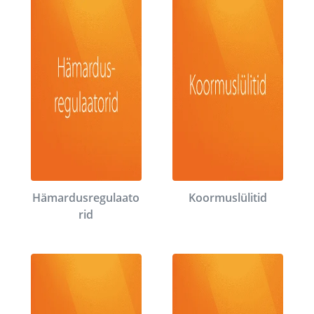
Hämardusregulaato
Koormuslülitid
rid