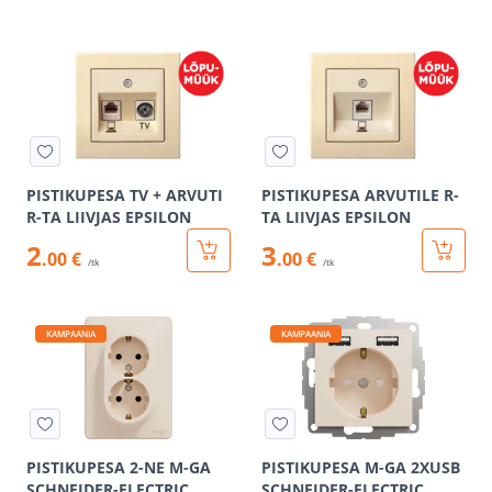
PISTIKUPESA TV + ARVUTI
PISTIKUPESA ARVUTILE R-
R-TA LIIVJAS EPSILON
TA LIIVJAS EPSILON
2
3
.00 €
.00 €
/tk
/tk
KAMPAANIA
KAMPAANIA
PISTIKUPESA 2-NE M-GA
PISTIKUPESA M-GA 2XUSB
SCHNEIDER-ELECTRIC
SCHNEIDER-ELECTRIC