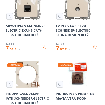
ARVUTIPESA SCHNEIDER-
TV PESA LÕPP 4DB
ELECTRIC 1XRJ45 CAT6
SCHNEIDER-ELECTRIC
SEDNA DESIGN BEEŽ
SEDNA DESIGN BEEŽ
12
.52 €
12
.79 €
7
7
.51 €
.67 €
/ tk
/ tk
KAMPAANIA
KAMPAANIA
PINDPAIGALDUSKARP
PISTIKUPESA PIND 1-NE
JÄTK SCHNEIDER-ELECTRIC
MA-TA VERA PÖÖK
SEDNA DESIGN BEEŽ