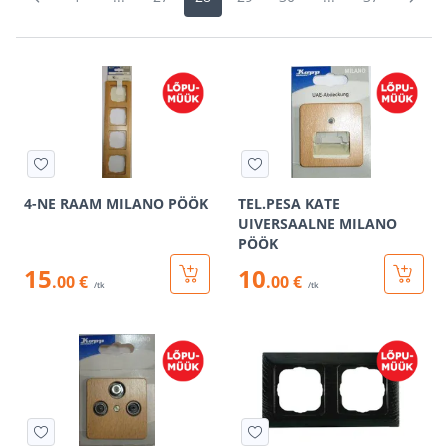
4-NE RAAM MILANO PÖÖK
TEL.PESA KATE
UIVERSAALNE MILANO
PÖÖK
15
10
.00 €
.00 €
/tk
/tk