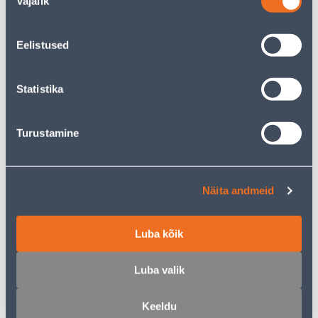
Vajalik
valik
EPSILON
3
5
.00 €
.00 €
Eelistused
/tk
/tk
Statistika
Turustamine
PISTIKUPESA HDMI+USB
RAAM 5-NE VALGE
EPSILON
EPSILON
Näita andmeid
7
2
.00 €
.00 €
/tk
/tk
Luba kõik
KAMPAANIA
Luba valik
Keeldu