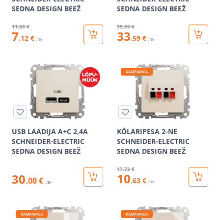
SEDNA DESIGN BEEŽ
SEDNA DESIGN BEEŽ
11
.86 €
55
.99 €
7
33
.12 €
.59 €
/ tk
/ tk
KAMPAANIA
USB LAADIJA A+C 2,4A
KÕLARIPESA 2-NE
SCHNEIDER-ELECTRIC
SCHNEIDER-ELECTRIC
SEDNA DESIGN BEEŽ
SEDNA DESIGN BEEŽ
17
.72 €
10
30
.00 €
.63 €
/ tk
/tk
KAMPAANIA
KAMPAANIA