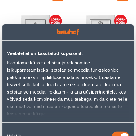
Veebilehel on kasutatud küpsiseid.
PISTIKUPESA TV + ARVUTI
PISTIKUPESA TV+SAT+R
R-TA VALGE EPSILON
LÕPP R-TA VALGE EPSILON
Kasutame küpsiseid sisu ja reklaamide
5
3
isikupärastamiseks, sotsiaalse meedia funktsioonide
.00 €
.00 €
/tk
/tk
pakkumiseks ning liikluse analüüsimiseks. Edastame
teavet selle kohta, kuidas meie saiti kasutate, ka oma
sotsiaalse meedia, reklaami- ja analüüsipartneritele, kes
võivad seda kombineerida muu teabega, mida olete neile
esitanud või mida nad on kogunud teiepoolse teenuste
kasutamise käigus.
PISTIKUPESA ARVUTILE R-
PISTIKUPESA ÜHENDUS
Nõusoleku
TA VALGE EPSILON
TEL+ARVUTI R-TA VALGE