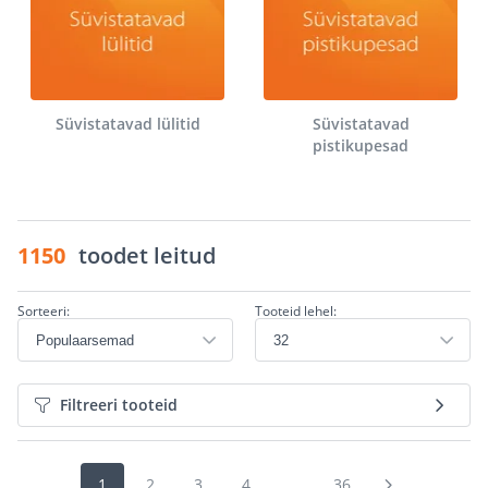
Süvistatavad lülitid
Süvistatavad
pistikupesad
1150
toodet leitud
Sorteeri:
Tooteid lehel:
Filtreeri tooteid
1
2
3
4
...
36