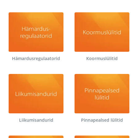
Hämardusregulaatorid
Koormuslülitid
Liikumisandurid
Pinnapealsed lülitid