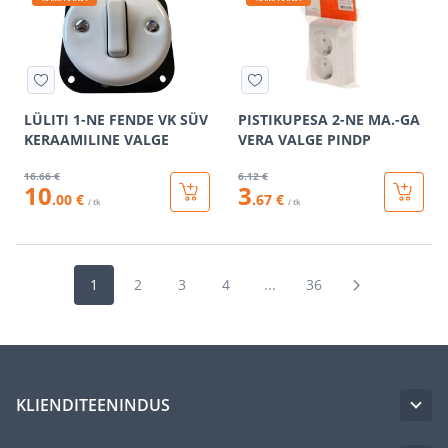
LÜLITI 1-NE FENDE VK SÜV
PISTIKUPESA 2-NE MA.-GA
KERAAMILINE VALGE
VERA VALGE PINDP
16
.66 €
6
.12 €
10
3
.00 €
.67 €
/ tk
/ tk
1
2
3
4
...
36
KLIENDITEENINDUS