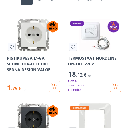
E-HIND
PISTIKUPESA M-GA
TERMOSTAAT NORDLINE
SCHNEIDER-ELECTRIC
ON-OFF 220V
SEDNA DESIGN VALGE
18
.12 €
/tk
8
.79 €
1
sisselogitud
.75 €
kliendile
/tk
KAMPAANIA