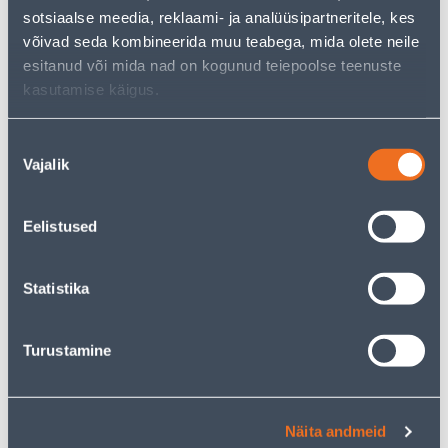
1
2
.43 €
.08 €
/ tk
/ tk
sotsiaalse meedia, reklaami- ja analüüsipartneritele, kes
võivad seda kombineerida muu teabega, mida olete neile
esitanud või mida nad on kogunud teiepoolse teenuste
KAMPAANIA
kasutamise käigus.
Nõusoleku
Vajalik
valik
RAAM 2-NE SCHNEIDER-
LÜLITI 1-NE SCHNEIDER-
ELECTRIC SEDNA DESIGN
ELECTRIC SEDNA DESIGN
Eelistused
ANTRATSIIT
VALGE
5
.32 €
3
3
Statistika
.19 €
.19 €
/ tk
/tk
Turustamine
KAMPAANIA
KAMPAANIA
Näita andmeid