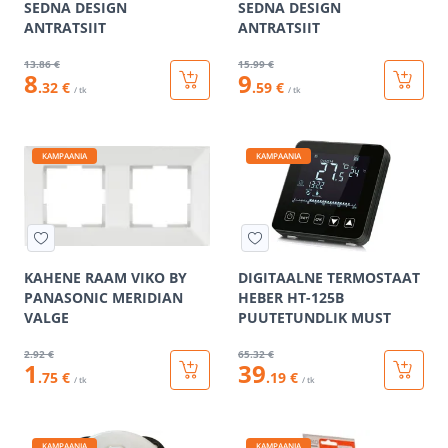
SEDNA DESIGN
SEDNA DESIGN
ANTRATSIIT
ANTRATSIIT
13
.86 €
15
.99 €
8
9
.32 €
.59 €
/ tk
/ tk
KAMPAANIA
KAMPAANIA
KAHENE RAAM VIKO BY
DIGITAALNE TERMOSTAAT
PANASONIC MERIDIAN
HEBER HT-125B
VALGE
PUUTETUNDLIK MUST
2
.92 €
65
.32 €
1
39
.75 €
.19 €
/ tk
/ tk
KAMPAANIA
KAMPAANIA