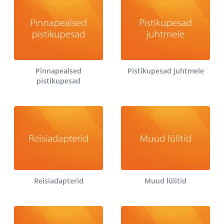
Pinnapealsed
Pistikupesad juhtmele
pistikupesad
Reisiadapterid
Muud lülitid