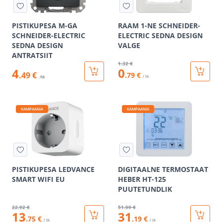
PISTIKUPESA M-GA
RAAM 1-NE SCHNEIDER-
SCHNEIDER-ELECTRIC
ELECTRIC SEDNA DESIGN
SEDNA DESIGN
VALGE
ANTRATSIIT
1
.32 €
0
4
.49 €
.79 €
/ tk
/tk
KAMPAANIA
KAMPAANIA
PISTIKUPESA LEDVANCE
DIGITAALNE TERMOSTAAT
SMART WIFI EU
HEBER HT-125
PUUTETUNDLIK
22
.92 €
51
.99 €
13
31
.75 €
.19 €
/ tk
/ tk