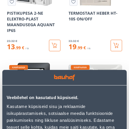
PISTIKUPESA 2-NE
TERMOSTAAT HEBER HT-
ELEKTRO-PLAST
105 ON/OFF
MAANDUSEGA AQUANT
IP65
23
.32 €
33
.32 €
13
19
.99 €
.99 €
/ tk
/ tk
KAMPAANIA
KAMPAANIA
Veebilehel on kasutatud küpsiseid.
RAAM 1-NE SCHNEIDER-
RAAM 2-NE SCHNEIDER-
Kasutame küpsiseid sisu ja reklaamide
ELECTRIC SEDNA DESIGN
ELECTRIC SEDNA DESIGN
isikupärastamiseks, sotsiaalse meedia funktsioonide
ANTRATSIIT
VALGE
pakkumiseks ning liikluse analüüsimiseks. Edastame
2
.39 €
3
.46 €
teavet selle kohta, kuidas meie saiti kasutate, ka oma