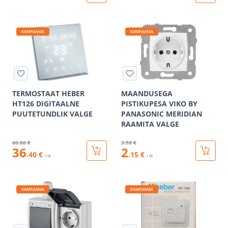
KAMPAANIA
KAMPAANIA
TERMOSTAAT HEBER
MAANDUSEGA
HT126 DIGITAALNE
PISTIKUPESA VIKO BY
PUUTETUNDLIK VALGE
PANASONIC MERIDIAN
RAAMITA VALGE
60
.66 €
3
.59 €
36
2
.40 €
.15 €
/ tk
/ tk
KAMPAANIA
KAMPAANIA