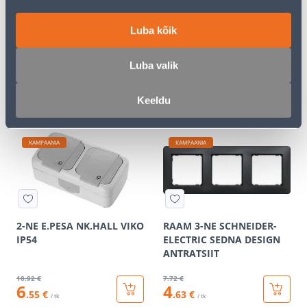
RAAM 3-NE SCHNEIDER-
PISTIKUPESA 1-NE FENDE
Luba kõik
ELECTRIC SEDNA DESIGN
M-GA SÜV KERAAMILINE
VALGE
VALGE
Luba valik
6
.12 €
9
.32 €
3
5
.67 €
.59 €
/ tk
/ tk
Keeldu
KAMPAANIA
KAMPAANIA
2-NE E.PESA NK.HALL VIKO
RAAM 3-NE SCHNEIDER-
IP54
ELECTRIC SEDNA DESIGN
ANTRATSIIT
10
.92 €
7
.72 €
6
4
.55 €
.63 €
/ tk
/ tk