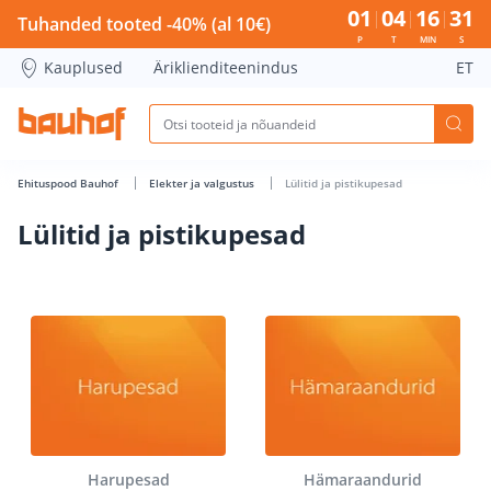
Lülitid ja pistikupesad - Bauhof has loaded
01
04
16
30
Tuhanded tooted -40% (al 10€)
P
T
MIN
S
Kauplused
Äriklienditeenindus
ET
Ehituspood Bauhof
Elekter ja valgustus
Lülitid ja pistikupesad
Lülitid ja pistikupesad
Harupesad
Hämaraandurid