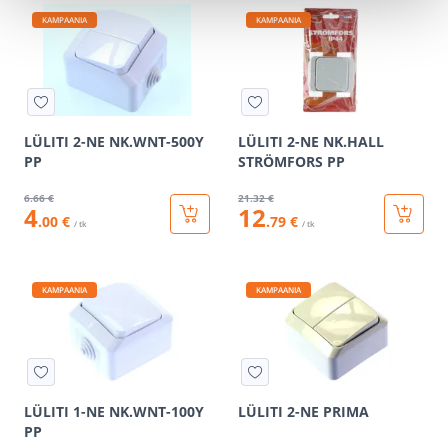
KAMPAANIA
KAMPAANIA
LÜLITI 2-NE NK.WNT-500Y
LÜLITI 2-NE NK.HALL
PP
STRÖMFORS PP
6
.66 €
21
.32 €
4
12
.00 €
.79 €
/ tk
/ tk
KAMPAANIA
KAMPAANIA
LÜLITI 1-NE NK.WNT-100Y
LÜLITI 2-NE PRIMA
PP