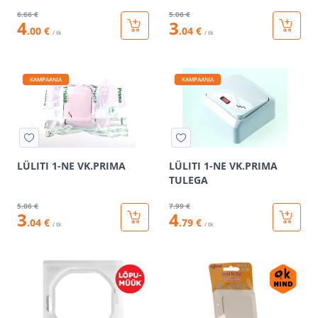
6
.66 €
5
.06 €
4
3
.00 €
.04 €
/ tk
/ tk
KAMPAANIA
KAMPAANIA
LÜLITI 1-NE VK.PRIMA
LÜLITI 1-NE VK.PRIMA
TULEGA
5
.06 €
7
.99 €
3
4
.04 €
.79 €
/ tk
/ tk