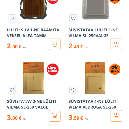
LÜLITI SÜV 1-NE RAAMITA
SÜVISTATAV LÜLITI 1-NE
VEKSEL ALFA TAMM
VILMA SL-250VALGE
2
2
.00 €
.49 €
/tk
/tk
SÜVISTATAV 2-NE LÜLITI
SÜVISTATAV 1-NE LÜLITI
VILMA SL-250 VALGE
VILMA VEDRUGA SL-250
3
3
.00 €
.59 €
/tk
/tk