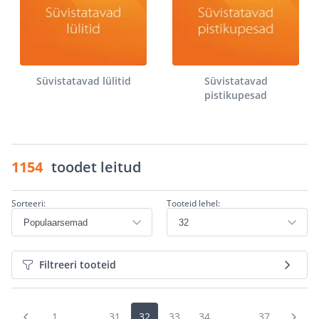
Süvistatavad lülitid
Süvistatavad
pistikupesad
1154
toodet leitud
Sorteeri:
Tooteid lehel:
Filtreeri tooteid
1
...
31
32
33
34
...
37