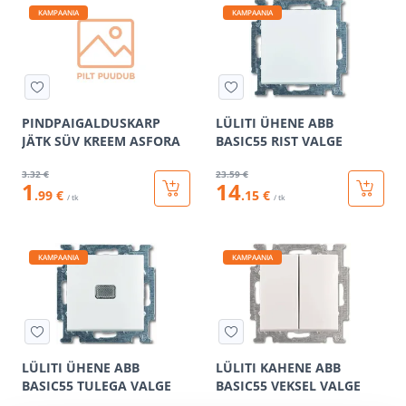
KAMPAANIA
KAMPAANIA
PINDPAIGALDUSKARP
LÜLITI ÜHENE ABB
JÄTK SÜV KREEM ASFORA
BASIC55 RIST VALGE
3
.32 €
23
.59 €
1
14
.99 €
.15 €
/ tk
/ tk
KAMPAANIA
KAMPAANIA
LÜLITI ÜHENE ABB
LÜLITI KAHENE ABB
BASIC55 TULEGA VALGE
BASIC55 VEKSEL VALGE