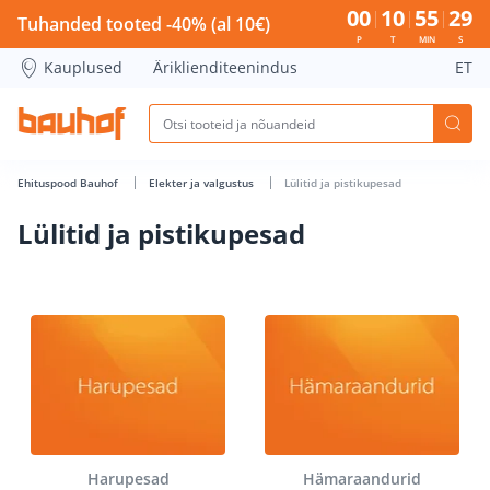
Lülitid ja pistikupesad - Bauhof has loaded
00
10
55
28
Tuhanded tooted -40% (al 10€)
P
T
MIN
S
Kauplused
Äriklienditeenindus
ET
Ehituspood Bauhof
Elekter ja valgustus
Lülitid ja pistikupesad
Lülitid ja pistikupesad
Harupesad
Hämaraandurid