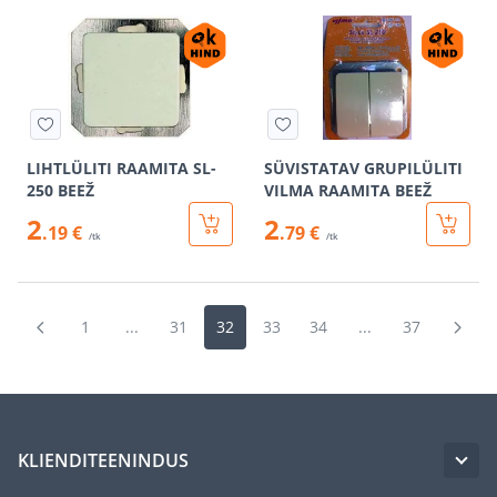
LIHTLÜLITI RAAMITA SL-
SÜVISTATAV GRUPILÜLITI
250 BEEŽ
VILMA RAAMITA BEEŽ
2
2
.19 €
.79 €
/tk
/tk
1
...
31
32
33
34
...
37
KLIENDITEENINDUS