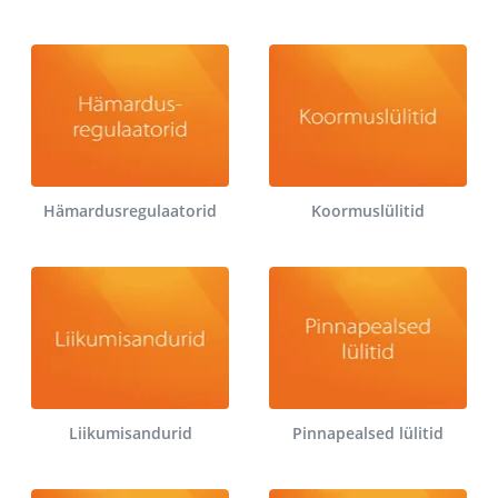
Hämardusregulaatorid
Koormuslülitid
Liikumisandurid
Pinnapealsed lülitid