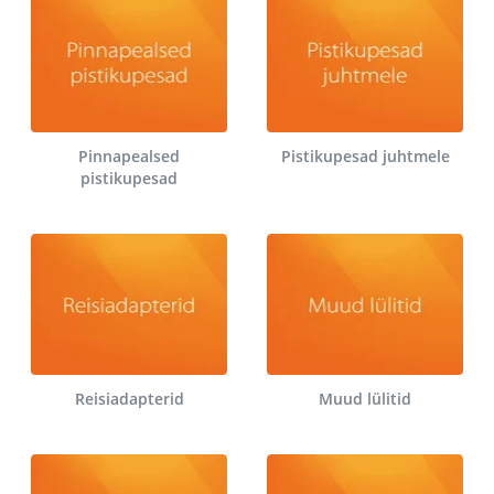
Pinnapealsed
Pistikupesad juhtmele
pistikupesad
Reisiadapterid
Muud lülitid