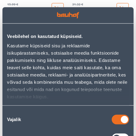
15
.99 €
31
.32 €
9
18
.59 €
.79 €
/ tk
/ tk
KAMPAANIA
KAMPAANIA
Veebilehel on kasutatud küpsiseid.
Kasutame küpsiseid sisu ja reklaamide
isikupärastamiseks, sotsiaalse meedia funktsioonide
pakkumiseks ning liikluse analüüsimiseks. Edastame
teavet selle kohta, kuidas meie saiti kasutate, ka oma
LÜLITI 1-NE ABB VEKSEL
LÜLITI 1-NE ABB RIST BEEŽ
sotsiaalse meedia, reklaami- ja analüüsipartneritele, kes
BEEŽ BASIC55
BASIC55
võivad seda kombineerida muu teabega, mida olete neile
9
.86 €
23
.59 €
esitanud või mida nad on kogunud teiepoolse teenuste
5
14
.92 €
.15 €
/ tk
/ tk
kasutamise käigus.
Nõusoleku
KAMPAANIA
KAMPAANIA
Vajalik
valik