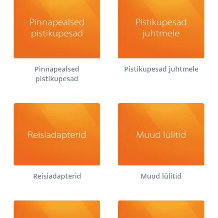
Pinnapealsed
Pistikupesad juhtmele
pistikupesad
Reisiadapterid
Muud lülitid