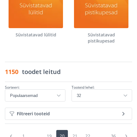
Süvistatavad lülitid
Süvistatavad
pistikupesad
1150
toodet leitud
Sorteeri:
Tooteid lehel:
Filtreeri tooteid
1
...
19
20
21
22
...
36