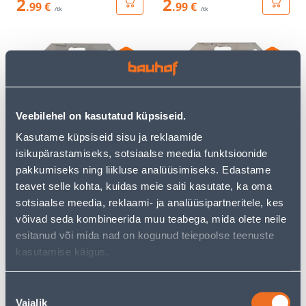
2
2
.99 €
.99 €
/tk
/tk
Veebilehel on kasutatud küpsiseid.
ÜHENE VEKSELLÜLITI
KAHENE VEKSELLÜLITI
Kasutame küpsiseid sisu ja reklaamide
VILMA SL-250 RAAMITA
VILMA SL-250 RAAMITA
isikupärastamiseks, sotsiaalse meedia funktsioonide
VALGUS METALLIK
METALLIK
pakkumiseks ning liikluse analüüsimiseks. Edastame
4
3
teavet selle kohta, kuidas meie saiti kasutate, ka oma
.99 €
.99 €
/tk
/tk
sotsiaalse meedia, reklaami- ja analüüsipartneritele, kes
võivad seda kombineerida muu teabega, mida olete neile
esitanud või mida nad on kogunud teiepoolse teenuste
kasutamise käigus.
Nõusoleku
Vajalik
valik