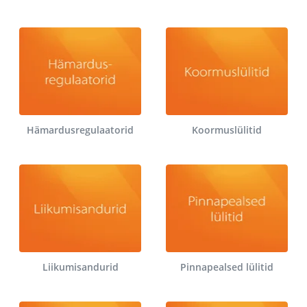
Hämardusregulaatorid
Koormuslülitid
Liikumisandurid
Pinnapealsed lülitid