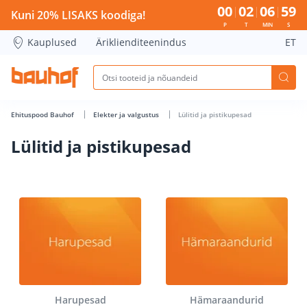
Lülitid ja pistikupesad - Bauhof has loaded
00
02
06
58
Kuni 20% LISAKS koodiga!
P
T
MIN
S
Kauplused
Äriklienditeenindus
ET
Ehituspood Bauhof
Elekter ja valgustus
Lülitid ja pistikupesad
Lülitid ja pistikupesad
Harupesad
Hämaraandurid