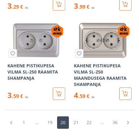
3
3
.29 €
.99 €
/tk
/tk
KAHENE PISTIKUPESA
KAHENE PISTIKUPESA
VILMA SL-250 RAAMITA
VILMA SL-250
SHAMPANJA
MAANDUSEGA RAAMITA
SHAMPANJA
3
4
.59 €
.59 €
/tk
/tk
1
...
19
20
21
22
...
36