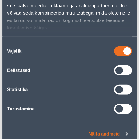
1
2
.43 €
.08 €
/ tk
/ tk
sotsiaalse meedia, reklaami- ja analüüsipartneritele, kes
võivad seda kombineerida muu teabega, mida olete neile
esitanud või mida nad on kogunud teiepoolse teenuste
KAMPAANIA
kasutamise käigus.
Nõusoleku
Vajalik
valik
RAAM 2-NE SCHNEIDER-
LÜLITI 1-NE SCHNEIDER-
ELECTRIC SEDNA DESIGN
ELECTRIC SEDNA DESIGN
Eelistused
ANTRATSIIT
VALGE
5
.32 €
3
3
Statistika
.19 €
.19 €
/ tk
/tk
Turustamine
KAMPAANIA
KAMPAANIA
Näita andmeid