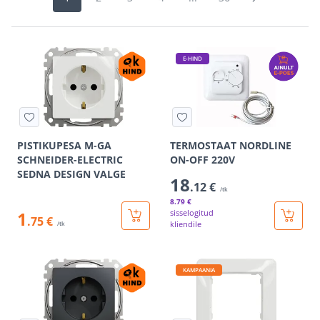
E-HIND
PISTIKUPESA M-GA
TERMOSTAAT NORDLINE
SCHNEIDER-ELECTRIC
ON-OFF 220V
SEDNA DESIGN VALGE
18
.12 €
/tk
8
.79 €
1
sisselogitud
.75 €
kliendile
/tk
KAMPAANIA