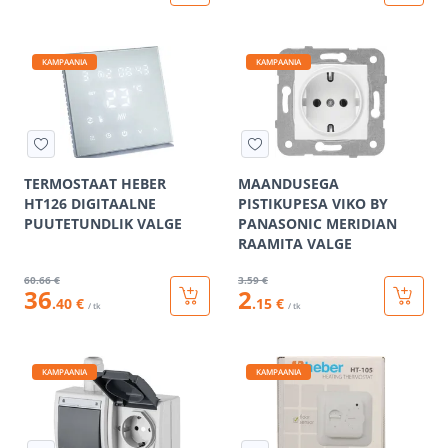
KAMPAANIA
KAMPAANIA
TERMOSTAAT HEBER
MAANDUSEGA
HT126 DIGITAALNE
PISTIKUPESA VIKO BY
PUUTETUNDLIK VALGE
PANASONIC MERIDIAN
RAAMITA VALGE
60
.66 €
3
.59 €
36
2
.40 €
.15 €
/ tk
/ tk
KAMPAANIA
KAMPAANIA