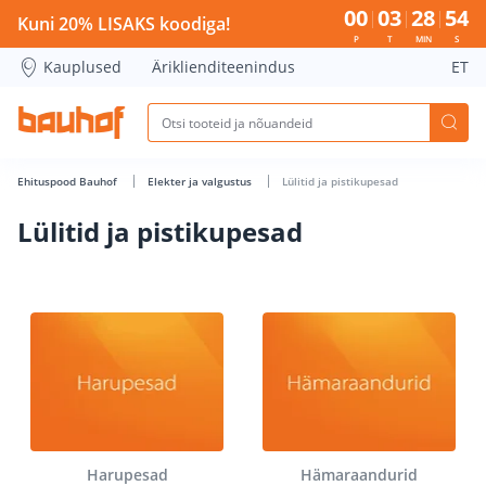
Lülitid ja pistikupesad - Bauhof has loaded
00
03
28
53
Kuni 20% LISAKS koodiga!
P
T
MIN
S
Kauplused
Äriklienditeenindus
ET
Ehituspood Bauhof
Elekter ja valgustus
Lülitid ja pistikupesad
Lülitid ja pistikupesad
Harupesad
Hämaraandurid