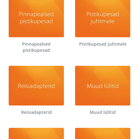
Pinnapealsed
Pistikupesad juhtmele
pistikupesad
Reisiadapterid
Muud lülitid