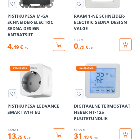
PISTIKUPESA M-GA
RAAM 1-NE SCHNEIDER-
SCHNEIDER-ELECTRIC
ELECTRIC SEDNA DESIGN
SEDNA DESIGN
VALGE
ANTRATSIIT
1
.32 €
0
4
.49 €
.79 €
/ tk
/tk
KAMPAANIA
KAMPAANIA
PISTIKUPESA LEDVANCE
DIGITAALNE TERMOSTAAT
SMART WIFI EU
HEBER HT-125
PUUTETUNDLIK
22
.92 €
51
.99 €
13
31
.75 €
.19 €
/ tk
/ tk