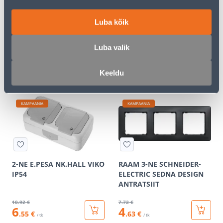
RAAM 3-NE SCHNEIDER-
PISTIKUPESA 1-NE FENDE
Luba kõik
ELECTRIC SEDNA DESIGN
M-GA SÜV KERAAMILINE
VALGE
VALGE
Luba valik
6
.12 €
9
.32 €
3
5
.67 €
.59 €
/ tk
/ tk
Keeldu
KAMPAANIA
KAMPAANIA
2-NE E.PESA NK.HALL VIKO
RAAM 3-NE SCHNEIDER-
IP54
ELECTRIC SEDNA DESIGN
ANTRATSIIT
10
.92 €
7
.72 €
6
4
.55 €
.63 €
/ tk
/ tk