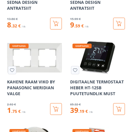
SEDNA DESIGN
SEDNA DESIGN
ANTRATSIIT
ANTRATSIIT
13
.86 €
15
.99 €
8
9
.32 €
.59 €
/ tk
/ tk
KAMPAANIA
KAMPAANIA
KAHENE RAAM VIKO BY
DIGITAALNE TERMOSTAAT
PANASONIC MERIDIAN
HEBER HT-125B
VALGE
PUUTETUNDLIK MUST
2
.92 €
65
.32 €
1
39
.75 €
.19 €
/ tk
/ tk
KAMPAANIA
KAMPAANIA