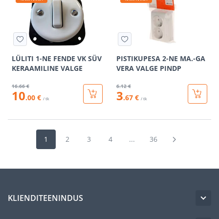
LÜLITI 1-NE FENDE VK SÜV
PISTIKUPESA 2-NE MA.-GA
KERAAMILINE VALGE
VERA VALGE PINDP
16
.66 €
6
.12 €
10
3
.00 €
.67 €
/ tk
/ tk
1
2
3
4
...
36
KLIENDITEENINDUS