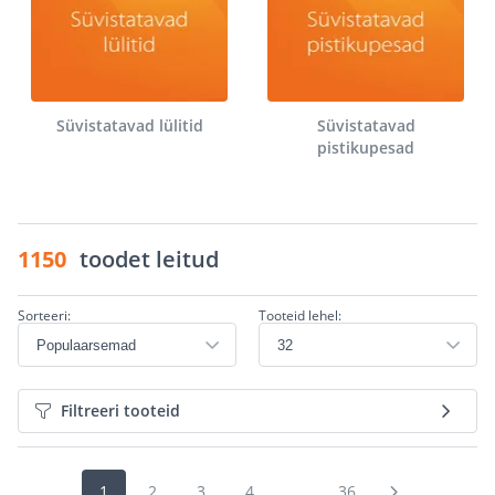
Süvistatavad lülitid
Süvistatavad
pistikupesad
1150
toodet leitud
Sorteeri:
Tooteid lehel:
Filtreeri tooteid
1
2
3
4
...
36