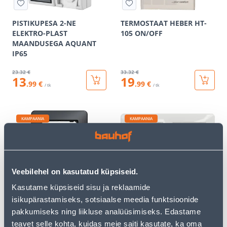
PISTIKUPESA 2-NE
TERMOSTAAT HEBER HT-
ELEKTRO-PLAST
105 ON/OFF
MAANDUSEGA AQUANT
IP65
23
.32 €
33
.32 €
13
19
.99 €
.99 €
/ tk
/ tk
KAMPAANIA
KAMPAANIA
Veebilehel on kasutatud küpsiseid.
RAAM 1-NE SCHNEIDER-
RAAM 2-NE SCHNEIDER-
Kasutame küpsiseid sisu ja reklaamide
ELECTRIC SEDNA DESIGN
ELECTRIC SEDNA DESIGN
isikupärastamiseks, sotsiaalse meedia funktsioonide
ANTRATSIIT
VALGE
pakkumiseks ning liikluse analüüsimiseks. Edastame
2
.39 €
3
.46 €
teavet selle kohta, kuidas meie saiti kasutate, ka oma