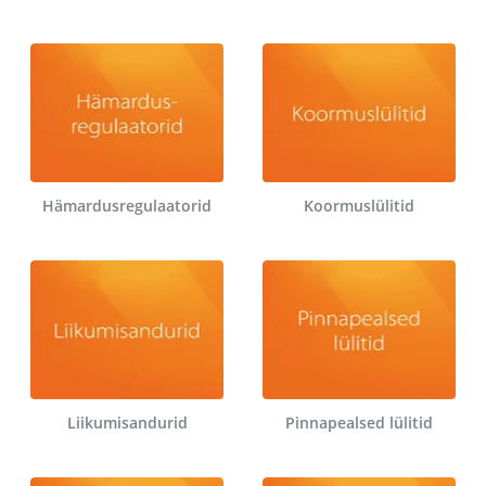
Hämardusregulaatorid
Koormuslülitid
Liikumisandurid
Pinnapealsed lülitid