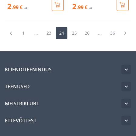
2
2
.99 €
.99 €
/tk
/tk
1
...
23
24
25
26
...
36
KLIENDITEENINDUS
TEENUSED
MEISTRIKLUBI
ETTEVÕTTEST