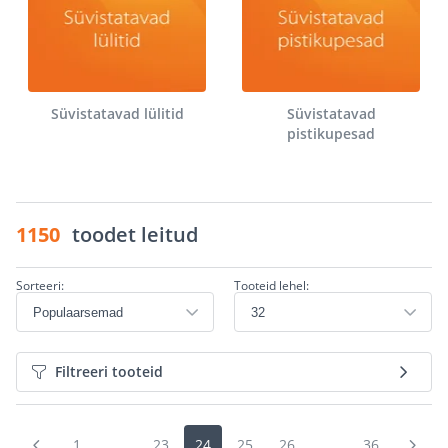
Süvistatavad lülitid
Süvistatavad
pistikupesad
1150
toodet leitud
Sorteeri:
Tooteid lehel:
Filtreeri tooteid
1
...
23
24
25
26
...
36