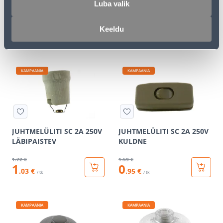
Luba valik
400W ALFA BEEZ
MUST
39
.59 €
1
.59 €
Keeldu
23
0
.75 €
.95 €
/ tk
/ tk
KAMPAANIA
KAMPAANIA
JUHTMELÜLITI SC 2A 250V
JUHTMELÜLITI SC 2A 250V
LÄBIPAISTEV
KULDNE
1
.72 €
1
.59 €
1
0
.03 €
.95 €
/ tk
/ tk
KAMPAANIA
KAMPAANIA