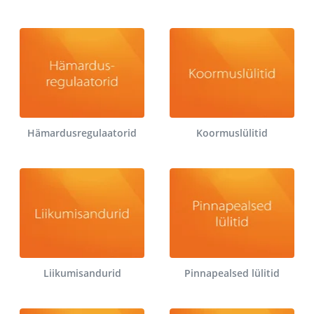
Hämardusregulaatorid
Koormuslülitid
Liikumisandurid
Pinnapealsed lülitid