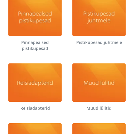
Pinnapealsed
Pistikupesad juhtmele
pistikupesad
Reisiadapterid
Muud lülitid