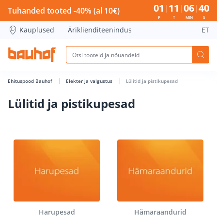
Lülitid ja pistikupesad - Bauhof has loaded
01
11
06
39
Tuhanded tooted -40% (al 10€)
P
T
MIN
S
Kauplused
Äriklienditeenindus
ET
Ehituspood Bauhof
Elekter ja valgustus
Lülitid ja pistikupesad
Lülitid ja pistikupesad
Harupesad
Hämaraandurid