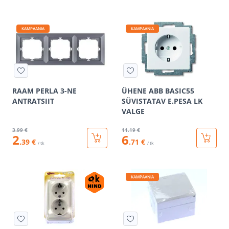
KAMPAANIA
KAMPAANIA
RAAM PERLA 3-NE
ÜHENE ABB BASIC55
ANTRATSIIT
SÜVISTATAV E.PESA LK
VALGE
3
.99 €
11
.19 €
2
6
.39 €
.71 €
/ tk
/ tk
KAMPAANIA