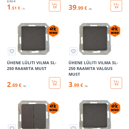
2
.52 €
1
39
.99 €
.51 €
/ tk
/tk
ÜHENE LÜLITI VILMA SL-
ÜHENE LÜLITI VILMA SL-
250 RAAMITA MUST
250 RAAMITA VALGUS
MUST
2
3
.69 €
.99 €
/tk
/tk