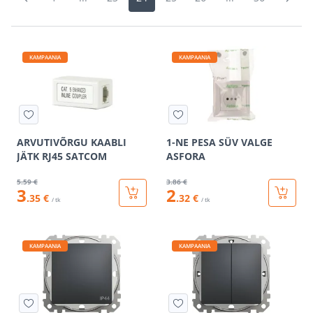
KAMPAANIA
KAMPAANIA
ARVUTIVÕRGU KAABLI
1-NE PESA SÜV VALGE
JÄTK RJ45 SATCOM
ASFORA
5
.59 €
3
.86 €
3
2
.35 €
.32 €
/ tk
/ tk
KAMPAANIA
KAMPAANIA