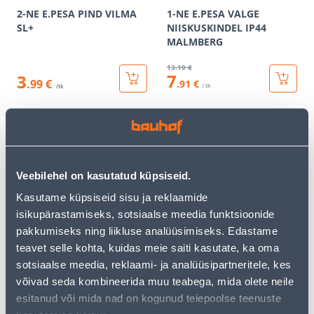
2-NE E.PESA PIND VILMA
1-NE E.PESA VALGE
SL+
NIISKUSKINDEL IP44
MALMBERG
13
.19 €
7
3
.99 €
.91 €
/ tk
/tk
KAMPAANIA
KAMPAANIA
Veebilehel on kasutatud küpsiseid.
Kasutame küpsiseid sisu ja reklaamide
isikupärastamiseks, sotsiaalse meedia funktsioonide
RAAM 2-NE SÜV KREEM
PISTIKUPESA 2-NE M-GA
ASFORA
MUST RENOVA
pakkumiseks ning liikluse analüüsimiseks. Edastame
teavet selle kohta, kuidas meie saiti kasutate, ka oma
1
.72 €
20
.79 €
sotsiaalse meedia, reklaami- ja analüüsipartneritele, kes
1
12
.03 €
.47 €
/ tk
/ tk
võivad seda kombineerida muu teabega, mida olete neile
esitanud või mida nad on kogunud teiepoolse teenuste