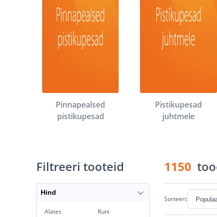
Pinnapealsed
Pistikupesad
pistikupesad
juhtmele
Filtreeri tooteid
1150
too
Hind
Sorteeri:
Alates
Kuni