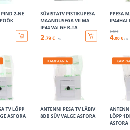
 PIND 2-NE
SÜVISTATV PISTIKUPESA
PPESA M
 PÖÖK
MAANDUSEGA VILMA
IP44HAL
IP44 VALGE R-TA
6
.66 €
4
2
.79 €
.00 €
/ tk
/tk
KAMPAANIA
KAMPA
SA TV LÕPP
ANTENNI PESA TV LÄBIV
ANTENNI
LGE ASFORA
8DB SÜV VALGE ASFORA
LÕPP 1D
ASFORA