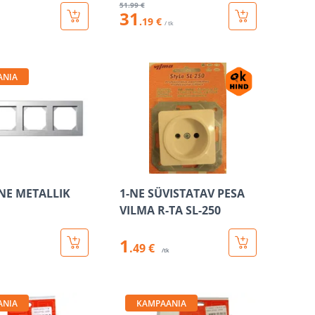
51
.99 €
31
.19 €
/ tk
ANIA
NE METALLIK
1-NE SÜVISTATAV PESA
VILMA R-TA SL-250
1
.49 €
/tk
ANIA
KAMPAANIA