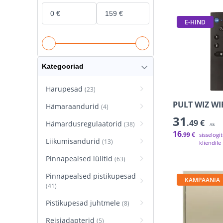
E-HIND
Kategooriad
Harupesad
(23)
PULT WIZ WI
Hämaraandurid
(4)
31
.49 €
Hämardusregulaatorid
(38)
/tk
16
.99 €
sisselogi
Liikumisandurid
(13)
kliendile
Pinnapealsed lülitid
(63)
Pinnapealsed pistikupesad
KAMPAANIA
(41)
Pistikupesad juhtmele
(8)
Reisiadapterid
(5)