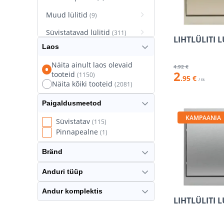
Muud lülitid
(9)
Süvistatavad lülitid
(311)
LIHTLÜLITI 
Laos
Süvistatavad pistikupesad
(627)
Näita ainult laos olevaid
4
.92 €
2
tooteid
(1150)
Termostaatlülitid
(8)
.95 €
/ tk
Näita kõiki tooteid
(2081)
Paigaldusmeetod
KAMPAANIA
Süvistatav
(115)
Pinnapealne
(1)
Bränd
Anduri tüüp
Andur komplektis
LIHTLÜLITI 