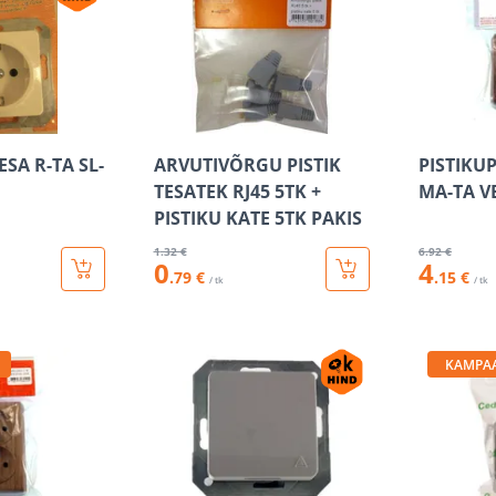
ESA R-TA SL-
ARVUTIVÕRGU PISTIK
PISTIKU
TESATEK RJ45 5TK +
MA-TA V
PISTIKU KATE 5TK PAKIS
1
.32 €
6
.92 €
0
4
.79 €
.15 €
/ tk
/ tk
KAMPA