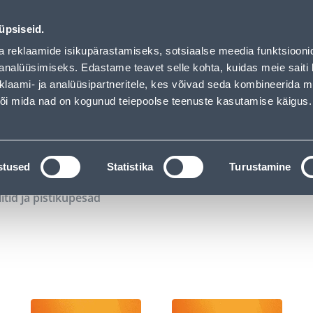
00
12
42
54
Kuni 20% LISAKS koodiga!
P
T
MIN
S
üpsiseid.
ndus
Teenused
Karjäärileht
a reklaamide isikupärastamiseks, sotsiaalse meedia funktsiooni
analüüsimiseks. Edastame teavet selle kohta, kuidas meie saiti 
klaami- ja analüüsipartneritele, kes võivad seda kombineerida 
OTSI
Logi
 või mida nad on kogunud teiepoolse teenuste kasutamise käigus.
KATALOOGID
TÖÖRIISTALAENUTUS
J
stused
Statistika
Turustamine
litid ja pistikupesad