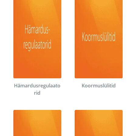
Hämardusregulaato
Koormuslülitid
rid