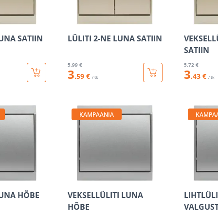
LUNA SATIIN
LÜLITI 2-NE LUNA SATIIN
VEKSELL
SATIIN
5
.99 €
5
.72 €
3
3
.59 €
.43 €
/ tk
/ tk
KAMPAANIA
KAMPA
LUNA HÕBE
VEKSELLÜLITI LUNA
LIHTLÜL
HÕBE
VALGUS