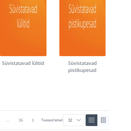
Süvistatavad lülitid
Süvistatavad
pistikupesad
...
36
Tooteid lehel: