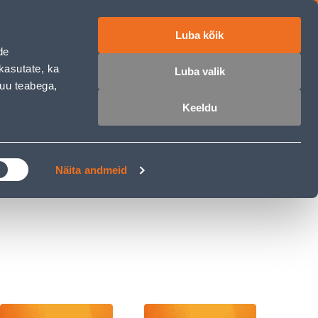
Luba kõik
ET
RU
EN
de
kasutate, ka
Luba valik
muu teabega,
 sisse
Ostunimekiri
Ostukorv
Keeldu
ÄRELMAKS
MEISTRIKLUBI
BLOGI
Näita andmeid