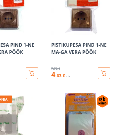
PESA PIND 1-NE
PISTIKUPESA PIND 1-NE
ERA PÖÖK
MA-GA VERA PÖÖK
7
.72 €
4
.63 €
/ tk
ANIA