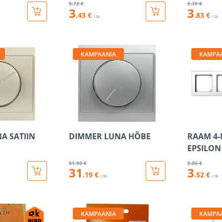
5
.72 €
6
.39 €
3
3
.43 €
.83 €
/ tk
/ tk
KAMPAANIA
KAMPA
A SATIIN
DIMMER LUNA HÕBE
RAAM 4-
EPSILON
51
.99 €
5
.86 €
31
3
.19 €
.52 €
/ tk
/ tk
KAMPAANIA
KAMPA