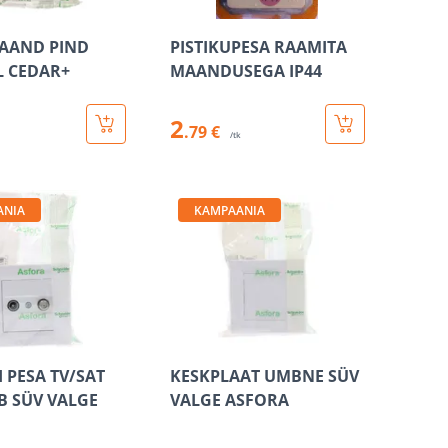
AAND PIND
PISTIKUPESA RAAMITA
L CEDAR+
MAANDUSEGA IP44
2
.79 €
/tk
ANIA
KAMPAANIA
 PESA TV/SAT
KESKPLAAT UMBNE SÜV
B SÜV VALGE
VALGE ASFORA