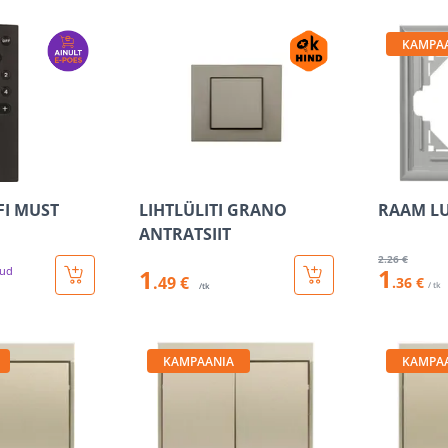
KAMPA
FI MUST
LIHTLÜLITI GRANO
RAAM LU
ANTRATSIIT
2
.26 €
1
tud
1
.49 €
.36 €
/ tk
/tk
KAMPAANIA
KAMPA