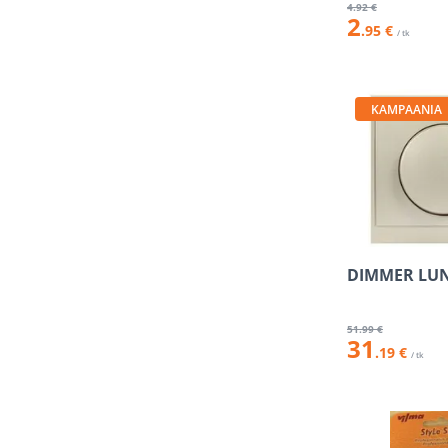
4
.92 €
2
.95 €
/ tk
KAMPAANIA
DIMMER LUN
51
.99 €
31
.19 €
/ tk