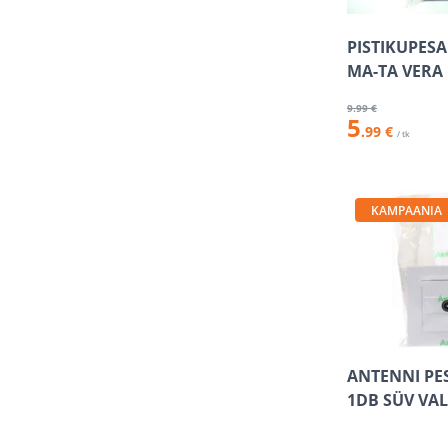
PISTIKUPESA
MA-TA VERA
9
.99 €
5
.99 €
/ tk
KAMPAANIA
ANTENNI PE
1DB SÜV VA