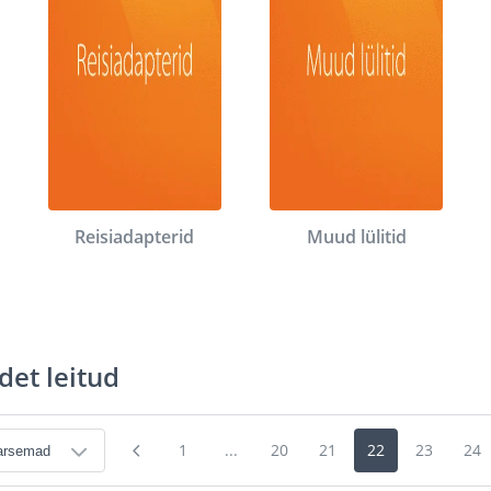
Reisiadapterid
Muud lülitid
det leitud
1
...
20
21
22
23
24