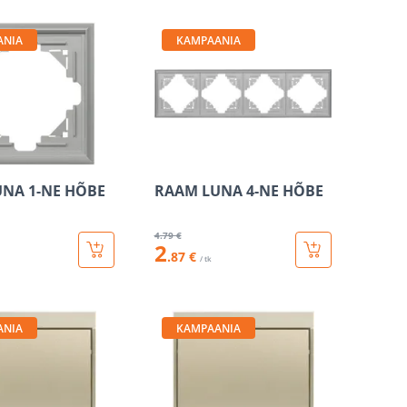
ANIA
KAMPAANIA
NA 1-NE HÕBE
RAAM LUNA 4-NE HÕBE
4
.79 €
2
.87 €
/ tk
ANIA
KAMPAANIA