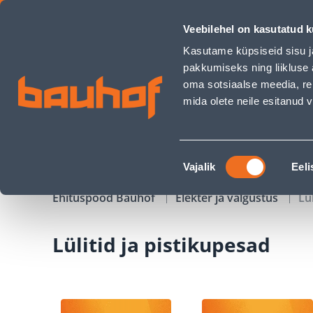
Lülitid ja pistikupesad - Bauhof has loaded
Veebilehel on kasutatud k
Kauplused
Äriklienditeenindus
Klienditeeni
Kasutame küpsiseid sisu j
pakkumiseks ning liikluse 
oma sotsiaalse meedia, re
mida olete neile esitanud
TOOTED
KAMPAANIAD
Nõusoleku
Vajalik
Eeli
valik
Ehituspood Bauhof
Elekter ja valgustus
Lü
Lülitid ja pistikupesad