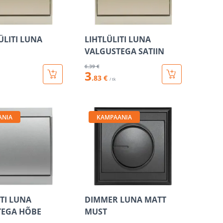
ÜLITI LUNA
LIHTLÜLITI LUNA
VALGUSTEGA SATIIN
6
.39 €
3
.83 €
/ tk
ANIA
KAMPAANIA
ITI LUNA
DIMMER LUNA MATT
TEGA HÕBE
MUST