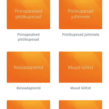
Pinnapealsed
Pistikupesad juhtmele
pistikupesad
Reisiadapterid
Muud lülitid