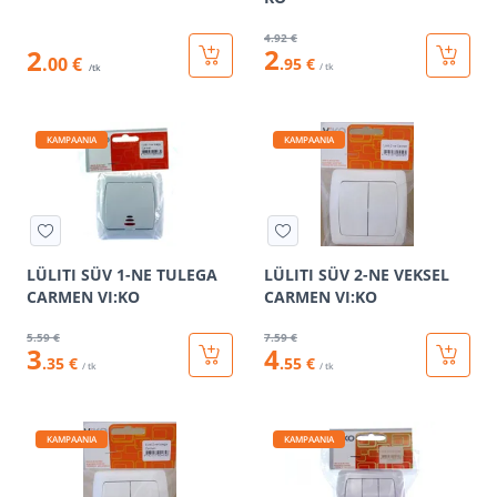
4
.92 €
2
2
.00 €
.95 €
/ tk
/tk
KAMPAANIA
KAMPAANIA
LÜLITI SÜV 1-NE TULEGA
LÜLITI SÜV 2-NE VEKSEL
CARMEN VI:KO
CARMEN VI:KO
5
.59 €
7
.59 €
3
4
.35 €
.55 €
/ tk
/ tk
KAMPAANIA
KAMPAANIA