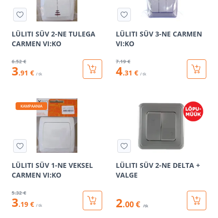
LÜLITI SÜV 2-NE TULEGA
LÜLITI SÜV 3-NE CARMEN
CARMEN VI:KO
VI:KO
6
.52 €
7
.19 €
3
4
.91 €
.31 €
/ tk
/ tk
KAMPAANIA
LÜLITI SÜV 1-NE VEKSEL
LÜLITI SÜV 2-NE DELTA +
CARMEN VI:KO
VALGE
5
.32 €
3
2
.00 €
.19 €
/ tk
/tk