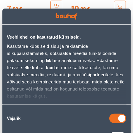
7
10
.00 €
.00 €
/tk
/tk
Veebilehel on kasutatud küpsiseid.
Kasutame küpsiseid sisu ja reklaamide
isikupärastamiseks, sotsiaalse meedia funktsioonide
pakkumiseks ning liikluse analüüsimiseks. Edastame
RAAM 1-NE SCHNEIDER-
RAAM 1-NE SCHNEIDER-
teavet selle kohta, kuidas meie saiti kasutate, ka oma
ELECTRIC SEDNA
ELECTRIC SEDNA
sotsiaalse meedia, reklaami- ja analüüsipartneritele, kes
ELEMENTS KASK
ELEMENTS VENGE
võivad seda kombineerida muu teabega, mida olete neile
7
5
.00 €
.00 €
esitanud või mida nad on kogunud teiepoolse teenuste
/tk
/tk
kasutamise käigus.
Nõusoleku
Vajalik
valik