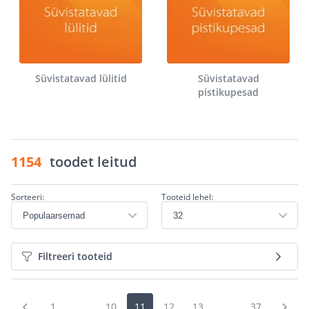
Süvistatavad lülitid
Süvistatavad
pistikupesad
1154
toodet leitud
Sorteeri:
Tooteid lehel:
Filtreeri tooteid
1
...
10
11
12
13
...
37