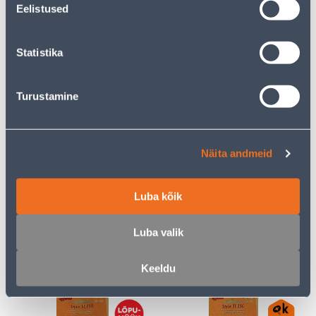
Eelistused
RAAM 2-NE SCHNEIDER-
RAAM 3-NE SCHNEIDER-
ELECTRIC SEDNA
ELECTRIC SEDNA
Statistika
ELEMENTS VENGE
ELEMENTS VENGE
7
10
.00 €
.00 €
/tk
/tk
Turustamine
Näita andmeid
Luba kõik
LÜLITI SÜV 1-NE RAAMITA
SÜVISTATAV LÜLITI 1-NE
VEKSEL ALFA TAMM
VILMA SL-250VALGE
Luba valik
2
2
.00 €
.49 €
/tk
/tk
Keeldu