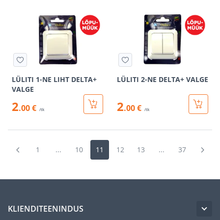
LÜLITI 1-NE LIHT DELTA+
LÜLITI 2-NE DELTA+ VALGE
VALGE
2
2
.00 €
.00 €
/tk
/tk
1
...
10
11
12
13
...
37
KLIENDITEENINDUS