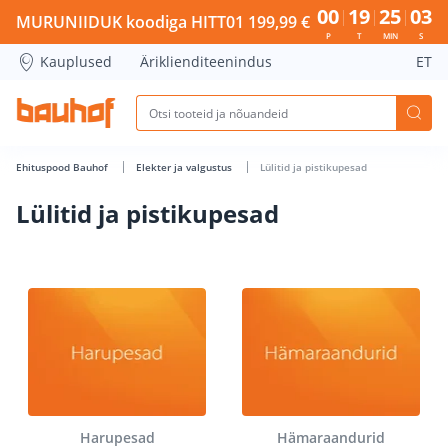
Lülitid ja pistikupesad - Bauhof has loaded
00
19
25
02
MURUNIIDUK koodiga HITT01 199,99 €
P
T
MIN
S
Kauplused
Äriklienditeenindus
ET
Ehituspood Bauhof
Elekter ja valgustus
Lülitid ja pistikupesad
Lülitid ja pistikupesad
Harupesad
Hämaraandurid