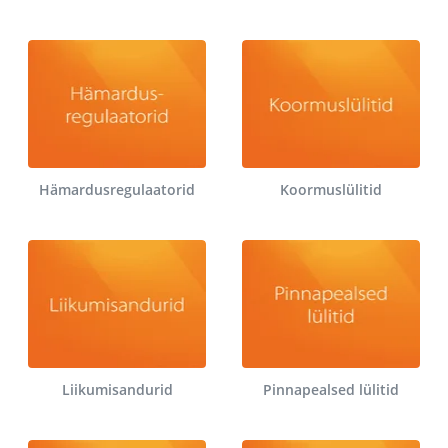
Hämardusregulaatorid
Koormuslülitid
Liikumisandurid
Pinnapealsed lülitid