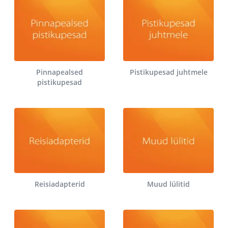
Pinnapealsed
Pistikupesad juhtmele
pistikupesad
Reisiadapterid
Muud lülitid