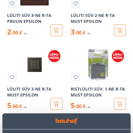
LÜLITI SÜV 3-NE R-TA
LÜLITI SÜV 2-NE R-TA
PRUUN EPSILON
MUST EPSILON
2
3
.00 €
.00 €
/tk
/tk
LÜLITI SÜV 3-NE R-TA
RISTLÜLITI SÜV. 1-NE R-TA
MUST EPSILON
MUST EPSILON
5
5
.00 €
.00 €
/tk
/tk