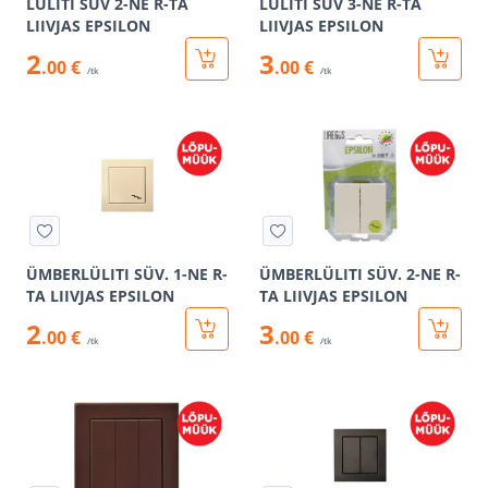
LÜLITI SÜV 2-NE R-TA
LÜLITI SÜV 3-NE R-TA
LIIVJAS EPSILON
LIIVJAS EPSILON
2
3
.00 €
.00 €
/tk
/tk
ÜMBERLÜLITI SÜV. 1-NE R-
ÜMBERLÜLITI SÜV. 2-NE R-
TA LIIVJAS EPSILON
TA LIIVJAS EPSILON
2
3
.00 €
.00 €
/tk
/tk