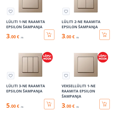
LÜLITI 1-NE RAAMITA
LÜLITI 2-NE RAAMITA
EPSILON ŠAMPANJA
EPSILON ŠAMPANJA
3
3
.00 €
.00 €
/tk
/tk
LÜLITI 3-NE RAAMITA
VEKSELLÜLITI 1-NE
EPSILON ŠAMPANJA
RAAMITA EPSILON
ŠAMPANJA
5
3
.00 €
.00 €
/tk
/tk