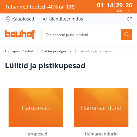
Lülitid ja pistikupesad - Bauhof has loaded
01
14
29
26
Tuhanded tooted -40% (al 10€)
P
T
MIN
S
Kauplused
Äriklienditeenindus
ET
Ehituspood Bauhof
Elekter ja valgustus
Lülitid ja pistikupesad
Lülitid ja pistikupesad
Harupesad
Hämaraandurid