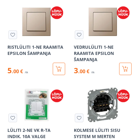
RISTLÜLITI 1-NE RAAMITA
VEDRULÜLITI 1-NE
EPSILON ŠAMPANJA
RAAMITA EPSILON
ŠAMPANJA
5
3
.00 €
.00 €
/tk
/tk
LÜLITI 2-NE VK R-TA
KOLMESE LÜLITI SISU
INDIK. 10A VALGE
SYSTEM M MERTEN