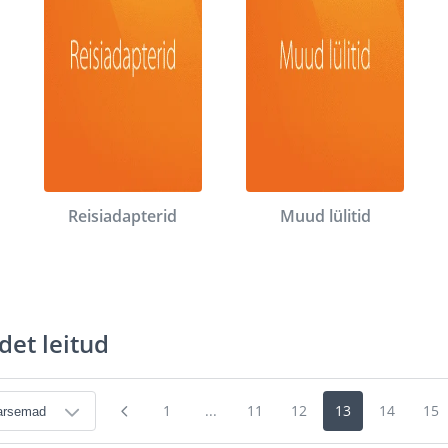
Reisiadapterid
Muud lülitid
det leitud
1
...
11
12
13
14
15