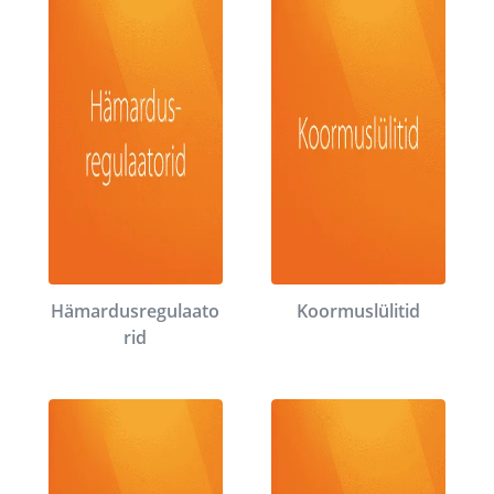
Hämardusregulaato
Koormuslülitid
rid