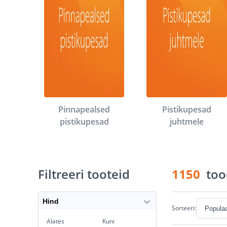
Pinnapealsed
Pistikupesad
pistikupesad
juhtmele
Filtreeri tooteid
1150
too
Hind
Sorteeri:
Alates
Kuni