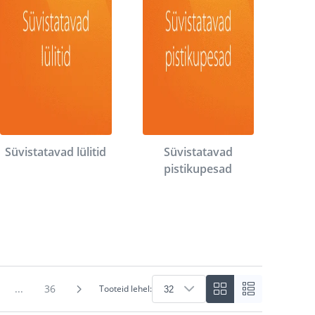
Süvistatavad lülitid
Süvistatavad
pistikupesad
...
36
Tooteid lehel: