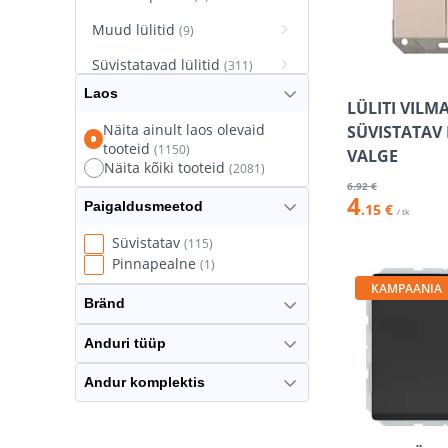
Muud lülitid
(9)
Süvistatavad lülitid
(311)
Laos
Süvistatavad pistikupesad
LÜLITI VILM
(627)
Näita ainult laos olevaid
SÜVISTATAV
tooteid
(1150)
Termostaatlülitid
VALGE
(8)
Näita kõiki tooteid
(2081)
6
.92 €
4
Paigaldusmeetod
.15 €
/ tk
Süvistatav
(115)
Pinnapealne
(1)
KAMPAANIA
Bränd
Anduri tüüp
Andur komplektis