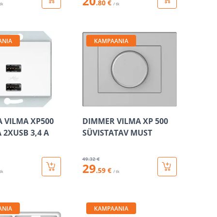
20
.80 €
 tk
/ tk
ANIA
KAMPAANIA
A VILMA XP500
DIMMER VILMA XP 500
 2XUSB 3,4 А
SÜVISTATAV MUST
49
.32 €
29
.59 €
 tk
/ tk
ANIA
KAMPAANIA