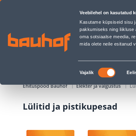
Lülitid ja pistikupesad - Bauhof has loaded
Veebilehel on kasutatud k
Kauplused
Äriklienditeenindus
Klienditeeni
Kasutame küpsiseid sisu j
pakkumiseks ning liikluse 
oma sotsiaalse meedia, re
mida olete neile esitanud
TOOTED
KAMPAANIAD
Nõusoleku
Vajalik
Eeli
valik
Ehituspood Bauhof
Elekter ja valgustus
Lü
Lülitid ja pistikupesad