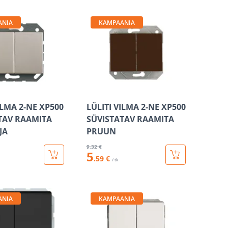
ANIA
KAMPAANIA
ILMA 2-NE XP500
LÜLITI VILMA 2-NE XP500
TAV RAAMITA
SÜVISTATAV RAAMITA
JA
PRUUN
9
.32 €
5
.59 €
/ tk
ANIA
KAMPAANIA