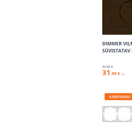
DIMMER VIL
SÜVISTATAV
53
.32 €
31
.99 €
/ tk
KAMPAANIA