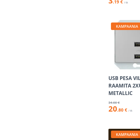
3
.19 €
/ tk
KAMPAANIA
USB PESA VI
RAAMITA 2XU
METALLIC
34
.66 €
20
.80 €
/ tk
KAMPAANIA