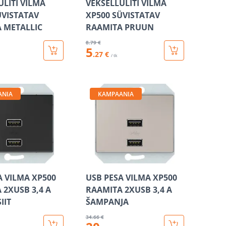
ÜLITI VILMA
VEKSELLÜLITI VILMA
ÜVISTATAV
XP500 SÜVISTATAV
 METALLIC
RAAMITA PRUUN
8
.79 €
5
.27 €
/ tk
ANIA
KAMPAANIA
A VILMA XP500
USB PESA VILMA XP500
 2XUSB 3,4 А
RAAMITA 2XUSB 3,4 А
IIT
ŠAMPANJA
34
.66 €