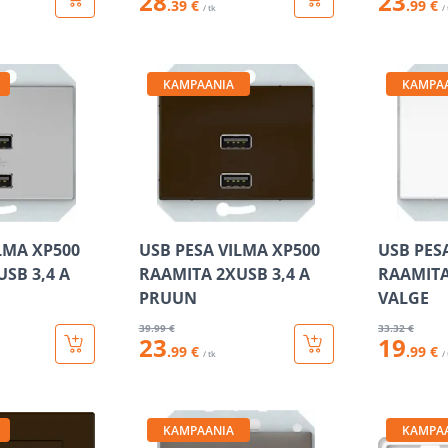
28
23
.39 €
.99 €
/ tk
/
KAMPAANIA
KAMPA
LMA XP500
USB PESA VILMA XP500
USB PES
SB 3,4 А
RAAMITA 2XUSB 3,4 А
RAAMITA
PRUUN
VALGE
39
.99 €
33
.32 €
23
19
.99 €
.99 €
/ tk
/
KAMPAANIA
KAMPA