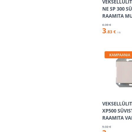
VEKSELLÜLIT
NE SP 300 S
RAAMITA MU
6
.39 €
3
.83 €
/ tk
KAMPAANIA
VEKSELLÜLIT
XP500 SÜVI
RAAMITA VA
5
.32 €