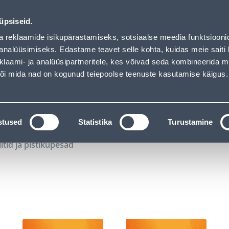
02
14
31
16
Tuhanded tooted -40% (al 10€)
P
T
MIN
S
üpsiseid.
ndus
Teenused
Karjäärileht
a reklaamide isikupärastamiseks, sotsiaalse meedia funktsiooni
analüüsimiseks. Edastame teavet selle kohta, kuidas meie saiti 
klaami- ja analüüsipartneritele, kes võivad seda kombineerida 
OTSI
Logi
 või mida nad on kogunud teiepoolse teenuste kasutamise käigus.
KATALOOGID
TÖÖRIISTALAENUTUS
J
stused
Statistika
Turustamine
litid ja pistikupesad