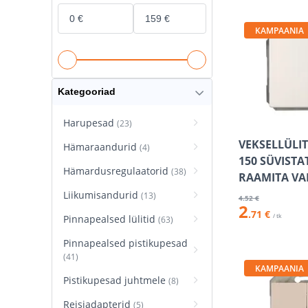
KAMPAANIA
Kategooriad
Harupesad
(23)
VEKSELLÜLIT
Hämaraandurid
(4)
150 SÜVISTA
Hämardusregulaatorid
(38)
RAAMITA VA
Liikumisandurid
(13)
4
.52 €
2
.71 €
/ tk
Pinnapealsed lülitid
(63)
Pinnapealsed pistikupesad
(41)
KAMPAANIA
Pistikupesad juhtmele
(8)
Reisiadapterid
(5)