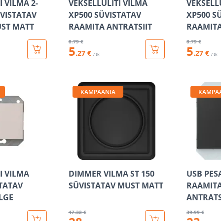
I VILMA 2-
VEKSELLÜLITI VILMA
VEKSELL
ÜVISTATAV
XP500 SÜVISTATAV
XP500 S
ST MATT
RAAMITA ANTRATSIIT
RAAMITA
8
.79 €
8
.79 €
5
5
.27 €
.27 €
/ tk
/ tk
KAMPAANIA
KAMPA
I VILMA
DIMMER VILMA ST 150
USB PES
STATAV
SÜVISTATAV MUST MATT
RAAMITA
LGE
ANTRATS
47
.32 €
39
.99 €