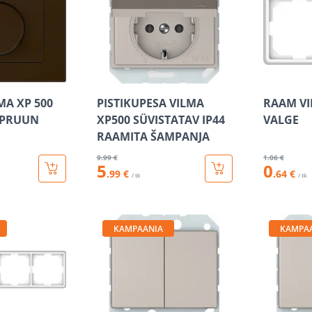
MA XP 500
PISTIKUPESA VILMA
RAAM VI
 PRUUN
XP500 SÜVISTATAV IP44
VALGE
RAAMITA ŠAMPANJA
9
.99 €
1
.06 €
5
0
.99 €
.64 €
/ tk
/ tk
KAMPAANIA
KAMPA