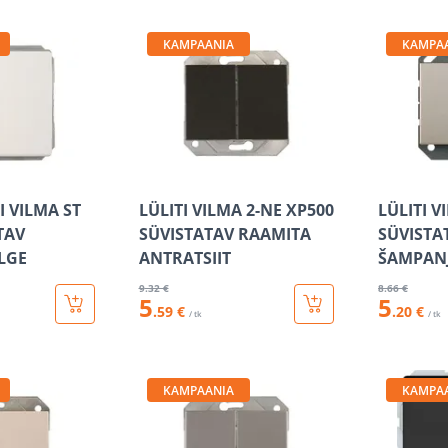
KAMPAANIA
KAMPA
I VILMA ST
LÜLITI VILMA 2-NE XP500
LÜLITI V
TAV
SÜVISTATAV RAAMITA
SÜVISTA
LGE
ANTRATSIIT
ŠAMPAN
9
.32 €
8
.66 €
5
5
.59 €
.20 €
/ tk
/ tk
KAMPAANIA
KAMPA