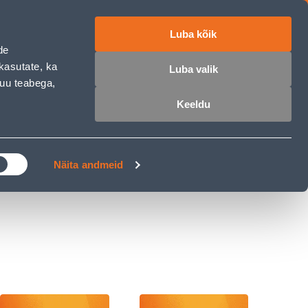
Luba kõik
ET
RU
EN
de
kasutate, ka
Luba valik
muu teabega,
 sisse
Ostunimekiri
Ostukorv
Keeldu
ÄRELMAKS
MEISTRIKLUBI
BLOGI
Näita andmeid