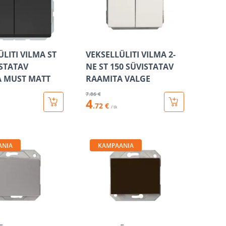
LITI VILMA ST
VEKSELLÜLITI VILMA 2-
ISTATAV
NE ST 150 SÜVISTATAV
 MUST MATT
RAAMITA VALGE
7
.86 €
4
.72 €
/ tk
ANIA
KAMPAANIA