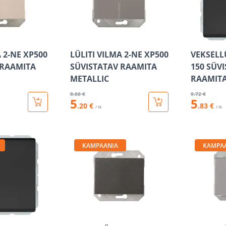
A 2-NE XP500
LÜLITI VILMA 2-NE XP500
VEKSELLÜ
 RAAMITA
SÜVISTATAV RAAMITA
150 SÜV
METALLIC
RAAMITA
8
.66 €
9
.72 €
5
5
.20 €
.83 €
/ tk
/ tk
KAMPAANIA
KAMPA