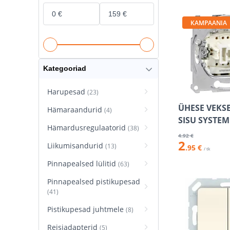
KAMPAANIA
Kategooriad
Harupesad
(23)
ÜHESE VEKSE
Hämaraandurid
(4)
SISU SYSTE
Hämardusregulaatorid
(38)
4
.92 €
2
Liikumisandurid
(13)
.95 €
/ tk
Pinnapealsed lülitid
(63)
Pinnapealsed pistikupesad
(41)
Pistikupesad juhtmele
(8)
Reisiadapterid
(5)