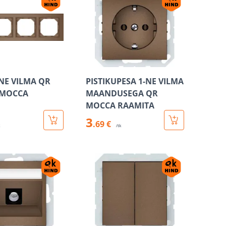
NE VILMA QR
PISTIKUPESA 1-NE VILMA
E MOCCA
MAANDUSEGA QR
MOCCA RAAMITA
3
.69 €
k
/tk