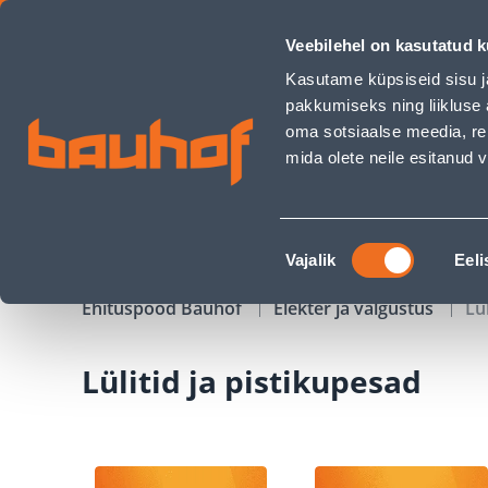
Lülitid ja pistikupesad - Bauhof has loaded
Veebilehel on kasutatud k
Kauplused
Äriklienditeenindus
Klienditeeni
Kasutame küpsiseid sisu j
pakkumiseks ning liikluse 
oma sotsiaalse meedia, re
mida olete neile esitanud
TOOTED
KAMPAANIAD
Nõusoleku
Vajalik
Eeli
valik
Ehituspood Bauhof
Elekter ja valgustus
Lü
Lülitid ja pistikupesad