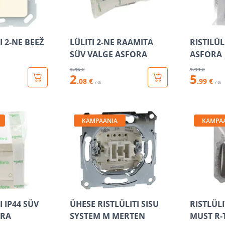
I 2-NE BEEŽ
LÜLITI 2-NE RAAMITA
RISTILÜL
SÜV VALGE ASFORA
ASFORA
3
.46 €
9
.99 €
2
5
.08 €
.99 €
/ tk
/ tk
KAMPAANIA
KAMPA
I IP44 SÜV
ÜHESE RISTLÜLITI SISU
RISTLÜLI
ORA
SYSTEM M MERTEN
MUST R-