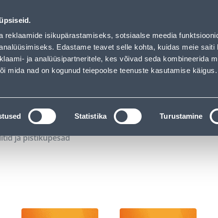
02
00
42
02
Tuhanded tooted -40% (al 10€)
P
T
MIN
S
üpsiseid.
ndus
Teenused
Karjäärileht
a reklaamide isikupärastamiseks, sotsiaalse meedia funktsiooni
analüüsimiseks. Edastame teavet selle kohta, kuidas meie saiti 
klaami- ja analüüsipartneritele, kes võivad seda kombineerida 
OTSI
Logi
 või mida nad on kogunud teiepoolse teenuste kasutamise käigus.
KATALOOGID
TÖÖRIISTALAENUTUS
J
stused
Statistika
Turustamine
litid ja pistikupesad