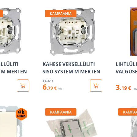
KAMPAANIA
LLÜLITI
KAHESE VEKSELLÜLITI
LIHTLÜL
M M MERTEN
SISU SYSTEM M MERTEN
VALGUS
11
.32 €
6
3
.19 €
.79 €
/ tk
/t
KAMPAANIA
KAMPA