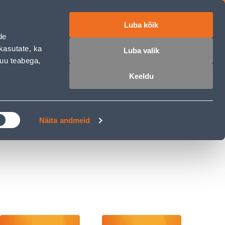
Luba kõik
ET
RU
EN
de
kasutate, ka
Luba valik
muu teabega,
 sisse
Ostunimekiri
Ostukorv
Keeldu
ÄRELMAKS
MEISTRIKLUBI
BLOGI
Näita andmeid