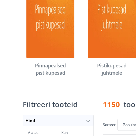
Pinnapealsed
Pistikupesad
pistikupesad
juhtmele
Filtreeri tooteid
1150
too
Hind
Sorteeri:
Alates
Kuni