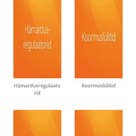
Hämardusregulaato
Koormuslülitid
rid