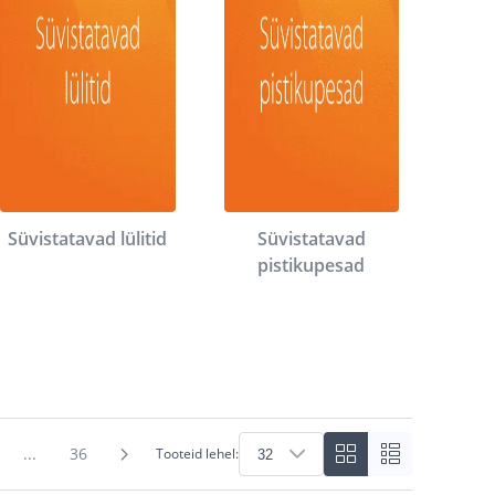
Süvistatavad lülitid
Süvistatavad
pistikupesad
...
36
Tooteid lehel: