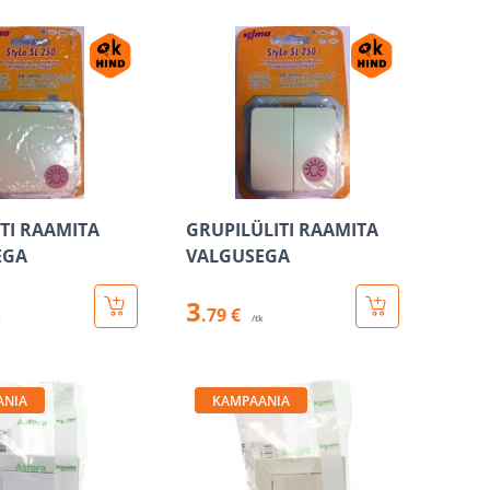
ITI RAAMITA
GRUPILÜLITI RAAMITA
EGA
VALGUSEGA
3
.79 €
k
/tk
ANIA
KAMPAANIA