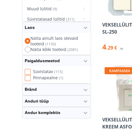
Muud lülitid
(9)
Süvistatavad lülitid
(311)
VEKSELLÜLIT
Laos
Süvistatavad pistikupesad
SL-250
(627)
Näita ainult laos olevaid
tooteid
(1150)
4
Termostaatlülitid
(8)
.29 €
Näita kõiki tooteid
/tk
(2081)
Paigaldusmeetod
KAMPAANIA
Süvistatav
(115)
Pinnapealne
(1)
Bränd
Anduri tüüp
Andur komplektis
VEKSELLÜLIT
KREEM ASF