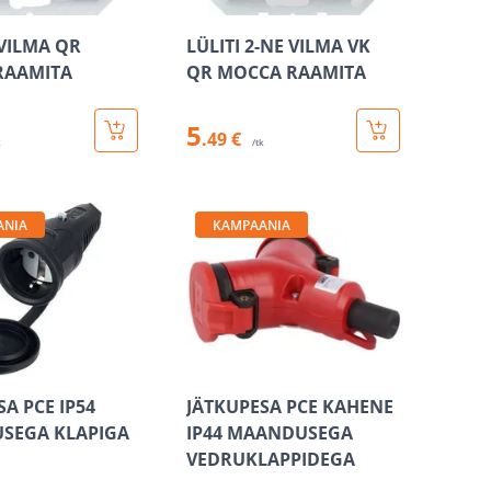
 VILMA QR
LÜLITI 2-NE VILMA VK
RAAMITA
QR MOCCA RAAMITA
5
.49 €
k
/tk
ANIA
KAMPAANIA
A PCE IP54
JÄTKUPESA PCE KAHENE
SEGA KLAPIGA
IP44 MAANDUSEGA
VEDRUKLAPPIDEGA