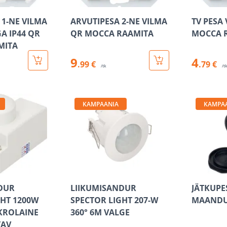
 1-NE VILMA
ARVUTIPESA 2-NE VILMA
TV PESA
 IP44 QR
QR MOCCA RAAMITA
MOCCA 
MITA
9
4
.99 €
.79 €
/tk
/t
KAMPAANIA
KAMPA
DUR
LIIKUMISANDUR
JÄTKUPES
GHT 1200W
SPECTOR LIGHT 207-W
MAANDU
IKROLAINE
360° 6M VALGE
TAV