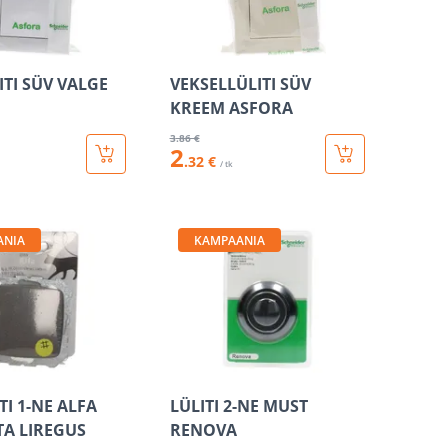
ITI SÜV VALGE
VEKSELLÜLITI SÜV
KREEM ASFORA
3
.86 €
2
.32 €
/ tk
ANIA
KAMPAANIA
TI 1-NE ALFA
LÜLITI 2-NE MUST
TA LIREGUS
RENOVA