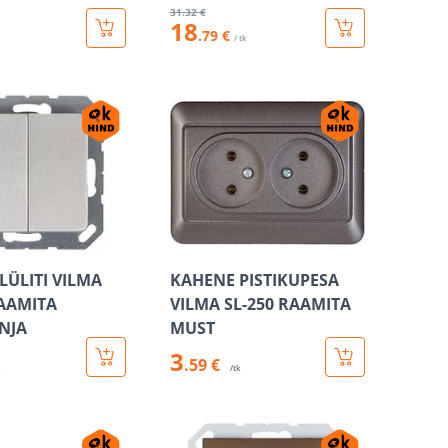
31
.32 €
18
.79 €
/ tk
LÜLITI VILMA
KAHENE PISTIKUPESA
RAAMITA
VILMA SL-250 RAAMITA
NJA
MUST
3
.59 €
k
/tk