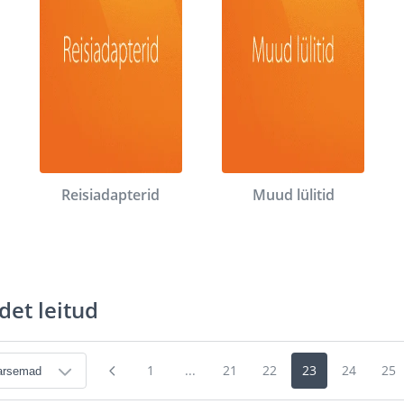
Reisiadapterid
Muud lülitid
det leitud
1
...
21
22
23
24
25