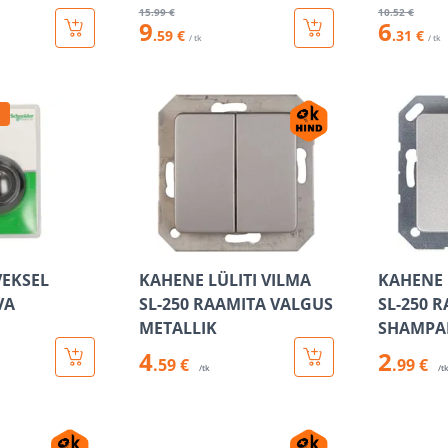
15
.99 €
10
.52 €
9
6
.59 €
.31 €
/ tk
/ tk
VEKSEL
KAHENE LÜLITI VILMA
KAHENE 
VA
SL-250 RAAMITA VALGUS
SL-250 
METALLIK
SHAMPA
4
2
.59 €
.99 €
/tk
/t