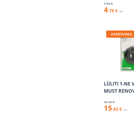
7
.99 €
4
.79 €
/ tk
KAMPAANIA
LÜLITI 1-NE 
MUST RENO
26
.39 €
15
.83 €
/ tk