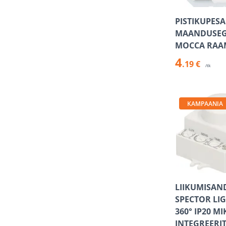
PISTIKUPESA
MAANDUSEGA
MOCCA RAA
4
.19 €
/tk
KAMPAANIA
LIIKUMISAN
SPECTOR LI
360° IP20 M
INTEGREERI