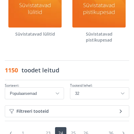
Süvistatavad lülitid
Süvistatavad
pistikupesad
1150
toodet leitud
Sorteeri:
Tooteid lehel:
Filtreeri tooteid
1
...
23
24
25
26
...
36