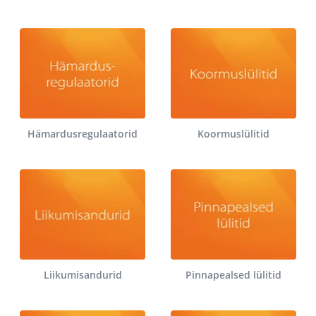
Hämardusregulaatorid
Koormuslülitid
Liikumisandurid
Pinnapealsed lülitid