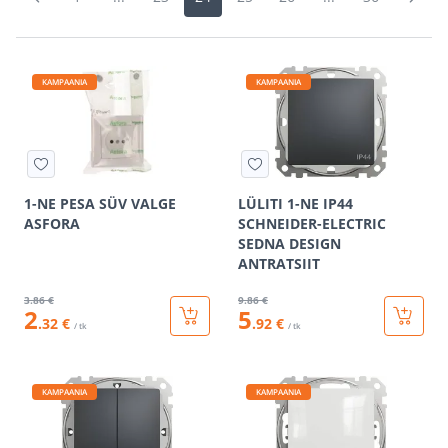
KAMPAANIA
KAMPAANIA
1-NE PESA SÜV VALGE
LÜLITI 1-NE IP44
ASFORA
SCHNEIDER-ELECTRIC
SEDNA DESIGN
ANTRATSIIT
3
.86 €
9
.86 €
2
5
.32 €
.92 €
/ tk
/ tk
KAMPAANIA
KAMPAANIA