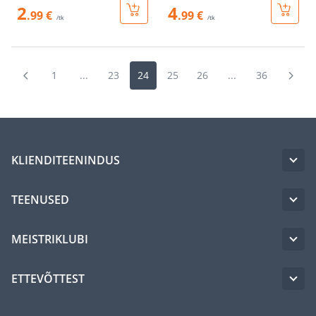
2
4
.99 €
.99 €
/tk
/tk
1
...
23
24
25
26
...
36
KLIENDITEENINDUS
TEENUSED
MEISTRIKLUBI
ETTEVÕTTEST