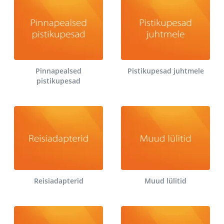
Pinnapealsed
Pistikupesad juhtmele
pistikupesad
Reisiadapterid
Muud lülitid