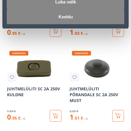
Luba valik
JUHTMELÜLITI SC 2A 250V
JUHTMELÜLITI SC 2A 250V
MUST
LÄBIPAISTEV
Keeldu
1
.59 €
1
.72 €
0
1
.95 €
.03 €
/ tk
/ tk
KAMPAANIA
KAMPAANIA
JUHTMELÜLITI SC 2A 250V
JUHTMELÜLITI
KULDNE
PÕRANDALE SC 2A 250V
MUST
1
.59 €
2
.52 €
0
1
.95 €
.51 €
/ tk
/ tk