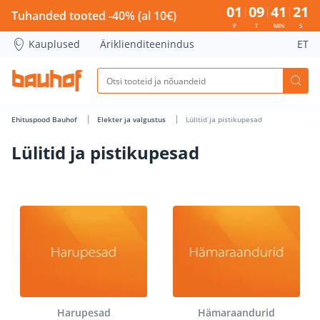
Lülitid ja pistikupesad - Bauhof has loaded
01
09
41
21
Tuhanded tooted -40% (al 10€)
P
T
MIN
S
Kauplused
Äriklienditeenindus
ET
Ehituspood Bauhof
Elekter ja valgustus
Lülitid ja pistikupesad
Lülitid ja pistikupesad
Harupesad
Hämaraandurid