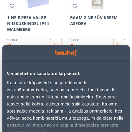
1-NE E.PESA VALGE
RAAM 2-NE SÜV KREEM
NIISKUSKINDEL IP44
ASFORA
MALMBERG
13
.19 €
1
.72 €
7
1
.91 €
.03 €
/ tk
/ tk
KAMPAANIA
KAMPAANIA
Veebilehel on kasutatud küpsiseid.
Kasutame küpsiseid sisu ja reklaamide
isikupärastamiseks, sotsiaalse meedia funktsioonide
pakkumiseks ning liikluse analüüsimiseks. Edastame
PISTIKUPESA 2-NE M-GA
PISTIKUPESA 1-NE VERA
teavet selle kohta, kuidas meie saiti kasutate, ka oma
MUST RENOVA
VALGE PINDP
sotsiaalse meedia, reklaami- ja analüüsipartneritele, kes
võivad seda kombineerida muu teabega, mida olete neile
20
.79 €
3
.99 €
12
2
esitanud või mida nad on kogunud teiepoolse teenuste
.47 €
.39 €
/ tk
/ tk