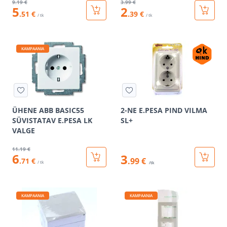
9
.19 €
3
.99 €
5
2
.51 €
.39 €
/ tk
/ tk
KAMPAANIA
ÜHENE ABB BASIC55
2-NE E.PESA PIND VILMA
SÜVISTATAV E.PESA LK
SL+
VALGE
11
.19 €
6
3
.99 €
.71 €
/ tk
/tk
KAMPAANIA
KAMPAANIA