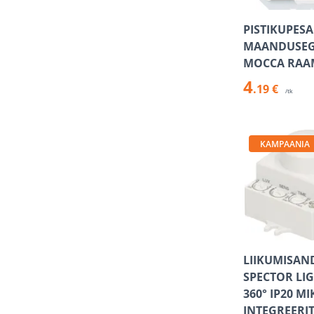
PISTIKUPESA
MAANDUSEGA
MOCCA RAA
4
.19 €
/tk
KAMPAANIA
LIIKUMISAN
SPECTOR LI
360° IP20 M
INTEGREERI