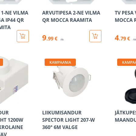
 1-NE VILMA
ARVUTIPESA 2-NE VILMA
TV PESA
 IP44 QR
QR MOCCA RAAMITA
MOCCA 
MITA
9
4
.99 €
.79 €
/tk
/t
KAMPAANIA
KAMPA
DUR
LIIKUMISANDUR
JÄTKUPES
GHT 1200W
SPECTOR LIGHT 207-W
MAANDU
IKROLAINE
360° 6M VALGE
TAV