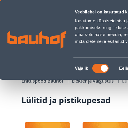
Lülitid ja pistikupesad - Bauhof has loaded
Veebilehel on kasutatud k
Kauplused
Äriklienditeenindus
Klienditeeni
Kasutame küpsiseid sisu j
pakkumiseks ning liikluse 
oma sotsiaalse meedia, re
mida olete neile esitanud
TOOTED
KAMPAANIAD
Nõusoleku
Vajalik
Eeli
valik
Ehituspood Bauhof
Elekter ja valgustus
Lü
Lülitid ja pistikupesad