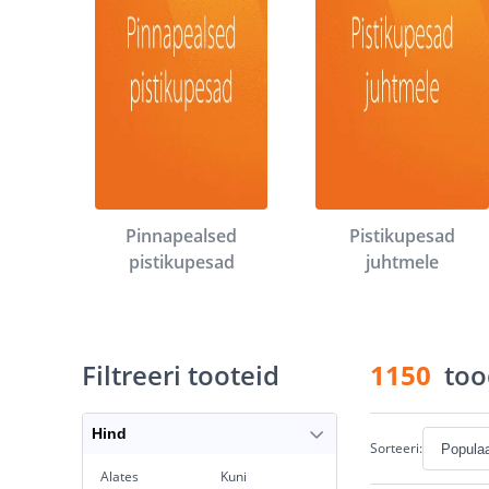
Pinnapealsed
Pistikupesad
pistikupesad
juhtmele
Filtreeri tooteid
1150
too
Hind
Sorteeri:
Alates
Kuni