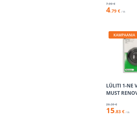
7
.99 €
4
.79 €
/ tk
KAMPAANIA
LÜLITI 1-NE 
MUST RENO
26
.39 €
15
.83 €
/ tk