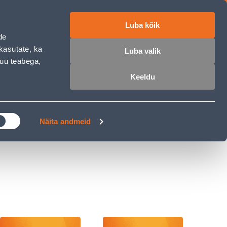
Luba kõik
ET
RU
EN
de
kasutate, ka
Luba valik
muu teabega,
 sisse
Ostunimekiri
Ostukorv
Keeldu
ÄRELMAKS
MEISTRIKLUBI
BLOGI
Näita andmeid