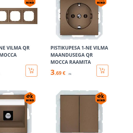
NE VILMA QR
PISTIKUPESA 1-NE VILMA
E MOCCA
MAANDUSEGA QR
MOCCA RAAMITA
3
.69 €
k
/tk