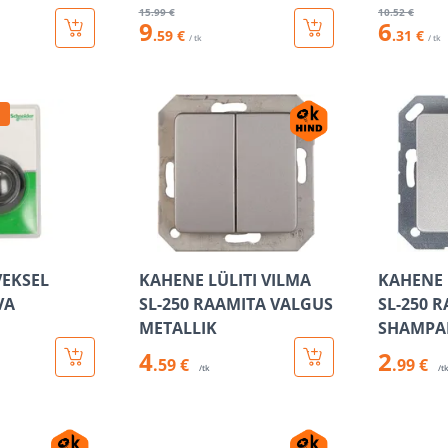
15
.99 €
10
.52 €
9
6
.59 €
.31 €
/ tk
/ tk
VEKSEL
KAHENE LÜLITI VILMA
KAHENE 
VA
SL-250 RAAMITA VALGUS
SL-250 
METALLIK
SHAMPA
4
2
.59 €
.99 €
/tk
/t