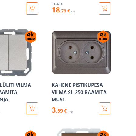
31
.32 €
18
.79 €
/ tk
LÜLITI VILMA
KAHENE PISTIKUPESA
RAAMITA
VILMA SL-250 RAAMITA
NJA
MUST
3
.59 €
k
/tk