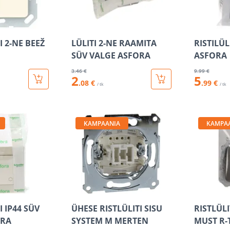
I 2-NE BEEŽ
LÜLITI 2-NE RAAMITA
RISTILÜL
SÜV VALGE ASFORA
ASFORA
3
.46 €
9
.99 €
2
5
.08 €
.99 €
/ tk
/ tk
KAMPAANIA
KAMPA
I IP44 SÜV
ÜHESE RISTLÜLITI SISU
RISTLÜLI
ORA
SYSTEM M MERTEN
MUST R-