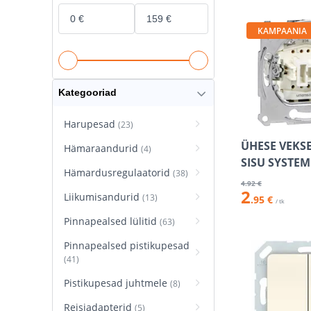
KAMPAANIA
Kategooriad
Harupesad
(23)
ÜHESE VEKSE
Hämaraandurid
(4)
SISU SYSTE
Hämardusregulaatorid
(38)
4
.92 €
2
Liikumisandurid
(13)
.95 €
/ tk
Pinnapealsed lülitid
(63)
Pinnapealsed pistikupesad
(41)
Pistikupesad juhtmele
(8)
Reisiadapterid
(5)