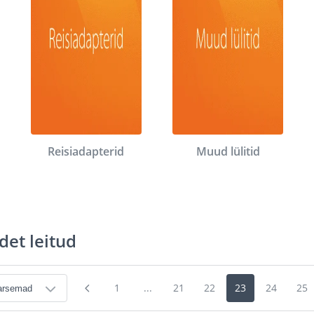
Reisiadapterid
Muud lülitid
det leitud
1
...
21
22
23
24
25