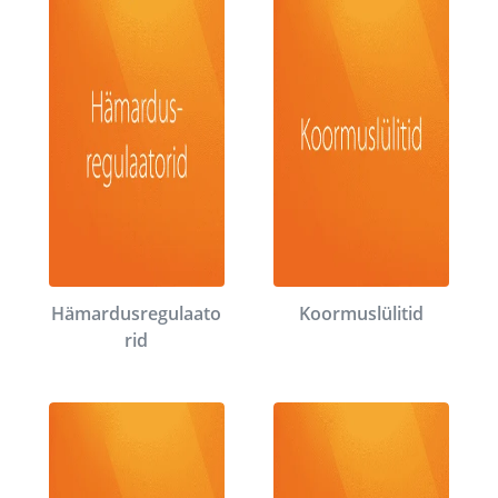
Hämardusregulaato
Koormuslülitid
rid