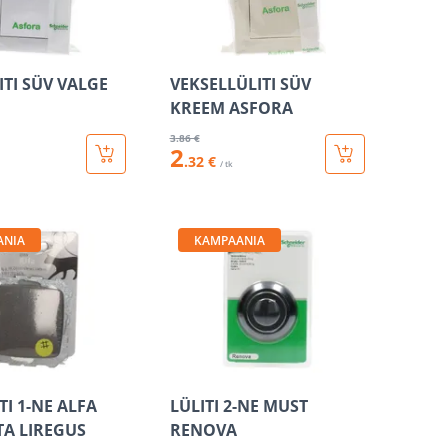
ITI SÜV VALGE
VEKSELLÜLITI SÜV
KREEM ASFORA
3
.86 €
2
.32 €
/ tk
ANIA
KAMPAANIA
TI 1-NE ALFA
LÜLITI 2-NE MUST
TA LIREGUS
RENOVA