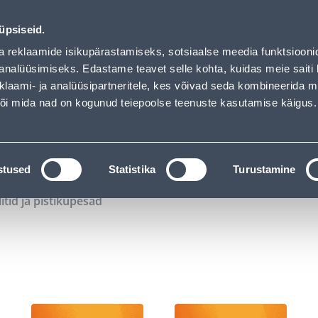
02
08
16
53
Tuhanded tooted -40% (al 10€)
P
T
MIN
S
üpsiseid.
ndus
Teenused
Karjäärileht
a reklaamide isikupärastamiseks, sotsiaalse meedia funktsiooni
analüüsimiseks. Edastame teavet selle kohta, kuidas meie saiti 
klaami- ja analüüsipartneritele, kes võivad seda kombineerida 
OTSI
Logi
 või mida nad on kogunud teiepoolse teenuste kasutamise käigus.
KATALOOGID
TÖÖRIISTALAENUTUS
J
stused
Statistika
Turustamine
litid ja pistikupesad