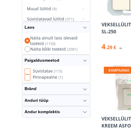
Muud lülitid
(9)
Süvistatavad lülitid
(311)
VEKSELLÜLIT
Laos
Süvistatavad pistikupesad
SL-250
(627)
Näita ainult laos olevaid
tooteid
(1150)
4
Termostaatlülitid
(8)
.29 €
Näita kõiki tooteid
/tk
(2081)
Paigaldusmeetod
KAMPAANIA
Süvistatav
(115)
Pinnapealne
(1)
Bränd
Anduri tüüp
Andur komplektis
VEKSELLÜLIT
KREEM ASF