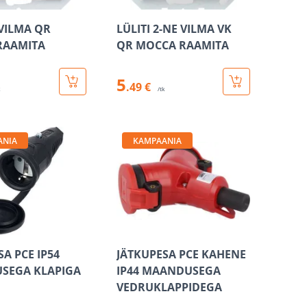
 VILMA QR
LÜLITI 2-NE VILMA VK
RAAMITA
QR MOCCA RAAMITA
5
.49 €
k
/tk
ANIA
KAMPAANIA
A PCE IP54
JÄTKUPESA PCE KAHENE
SEGA KLAPIGA
IP44 MAANDUSEGA
VEDRUKLAPPIDEGA