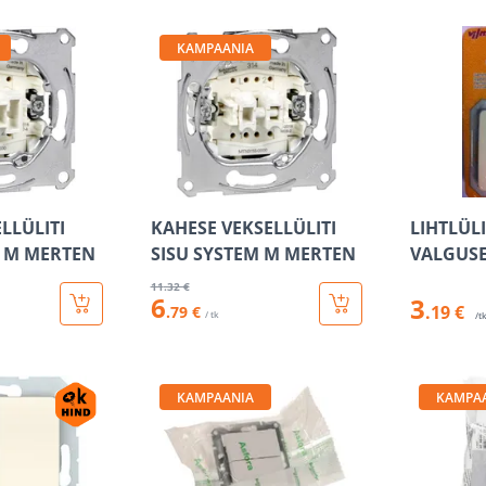
KAMPAANIA
LLÜLITI
KAHESE VEKSELLÜLITI
LIHTLÜL
M M MERTEN
SISU SYSTEM M MERTEN
VALGUS
11
.32 €
6
3
.19 €
.79 €
/ tk
/t
KAMPAANIA
KAMPA