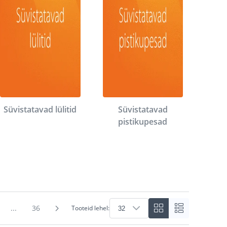
Süvistatavad lülitid
Süvistatavad
pistikupesad
...
36
Tooteid lehel: