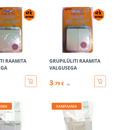
ITI RAAMITA
GRUPILÜLITI RAAMITA
EGA
VALGUSEGA
3
.79 €
k
/tk
ANIA
KAMPAANIA