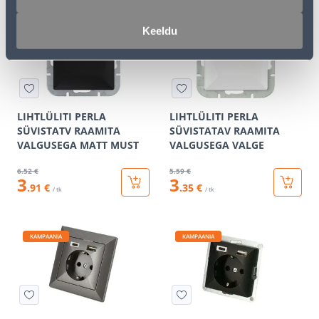
Keeldu
KAMPAANIA
KAMPAANIA
LIHTLÜLITI PERLA
LIHTLÜLITI PERLA
SÜVISTATV RAAMITA
SÜVISTATAV RAAMITA
VALGUSEGA MATT MUST
VALGUSEGA VALGE
6
.52 €
5
.59 €
3
3
.91 €
.35 €
/ tk
/ tk
KAMPAANIA
KAMPAANIA