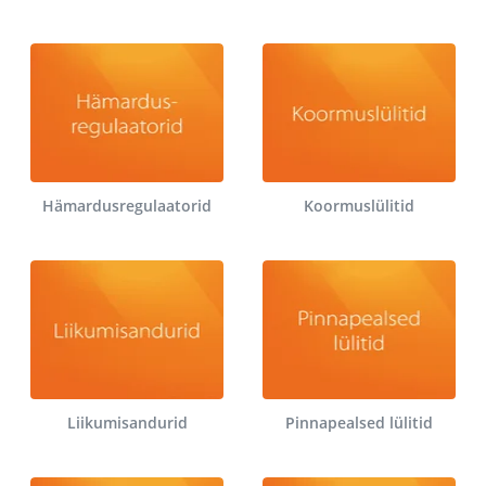
Hämardusregulaatorid
Koormuslülitid
Liikumisandurid
Pinnapealsed lülitid