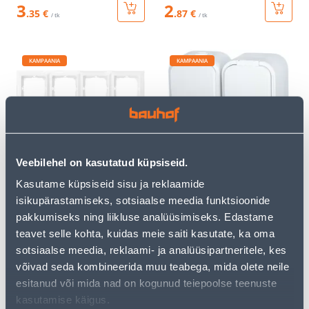
3
2
.35 €
.87 €
/ tk
/ tk
KAMPAANIA
KAMPAANIA
RAAM PERLA 4-NE VALGE
LIHTLÜLITI+PISTIKUPESA
B2 KAANEGA IP54 VALGE
Veebilehel on kasutatud küpsiseid.
Kasutame küpsiseid sisu ja reklaamide
3
.19 €
5
.99 €
1
3
.91 €
.59 €
isikupärastamiseks, sotsiaalse meedia funktsioonide
/ tk
/ tk
pakkumiseks ning liikluse analüüsimiseks. Edastame
teavet selle kohta, kuidas meie saiti kasutate, ka oma
KAMPAANIA
KAMPAANIA
sotsiaalse meedia, reklaami- ja analüüsipartneritele, kes
võivad seda kombineerida muu teabega, mida olete neile
esitanud või mida nad on kogunud teiepoolse teenuste
kasutamise käigus.