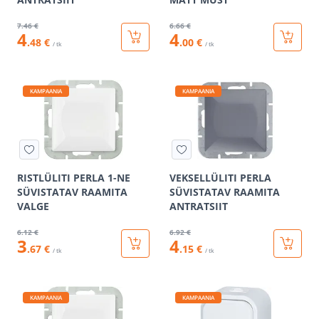
7
.46 €
6
.66 €
4
4
.48 €
.00 €
/ tk
/ tk
KAMPAANIA
KAMPAANIA
RISTLÜLITI PERLA 1-NE
VEKSELLÜLITI PERLA
SÜVISTATAV RAAMITA
SÜVISTATAV RAAMITA
VALGE
ANTRATSIIT
6
.12 €
6
.92 €
3
4
.67 €
.15 €
/ tk
/ tk
KAMPAANIA
KAMPAANIA