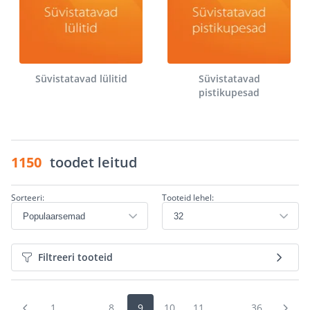
Süvistatavad lülitid
Süvistatavad
pistikupesad
1150
toodet leitud
Sorteeri:
Tooteid lehel:
Filtreeri tooteid
1
...
8
9
10
11
...
36