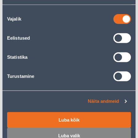
LIHTLÜLITI+PISTIKUPESA
LIHTLÜLITI PERLA
Nõusoleku
B2 KAANEGA IP54 HALL
SÜVISTATAVRAAMITA
Vajalik
valik
MATT MUST
5
.99 €
5
.06 €
3
3
Eelistused
.59 €
.04 €
/ tk
/ tk
Statistika
KAMPAANIA
KAMPAANIA
Turustamine
LIHTLÜLITI PERLA
LIHTLÜLITI PERLA
Näita andmeid
SÜVISTATAVRAAMITA
SÜVISTATV RAAMITA
VALGE
VALGUSEGA ANTRATSIIT
Luba kõik
3
.72 €
8
.26 €
2
4
.23 €
.96 €
/ tk
/ tk
Luba valik