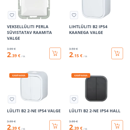
VEKSELLÜLITI PERLA
LIHTLÜLITI B2 IP54
SÜVISTATAV RAAMITA
KAANEGA VALGE
VALGE
3
.99 €
3
.59 €
2
2
.39 €
.15 €
/ tk
/ tk
KAMPAANIA
KAMPAANIA
LÜLITI B2 2-NE IP54 VALGE
LÜLITI B2 2-NE IP54 HALL
3
.99 €
3
.99 €
2
2
.39 €
.39 €
/ tk
/ tk