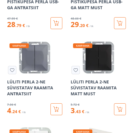
PISTIKUPESA PERLA USB-
PISTIKUPESA PERLA USB-
GA ANTRATSIIT
GA MATT MUST
47
.99 €
48
.66 €
28
29
.79 €
.20 €
/ tk
/ tk
KAMPAANIA
KAMPAANIA
LÜLITI PERLA 2-NE
LÜLITI PERLA 2-NE
SÜVISTATAV RAAMITA
SÜVISTATAV RAAMITA
ANTRATSIIT
MATT MUST
7
.06 €
5
.72 €
4
3
.24 €
.43 €
/ tk
/ tk
KAMPAANIA
KAMPAANIA