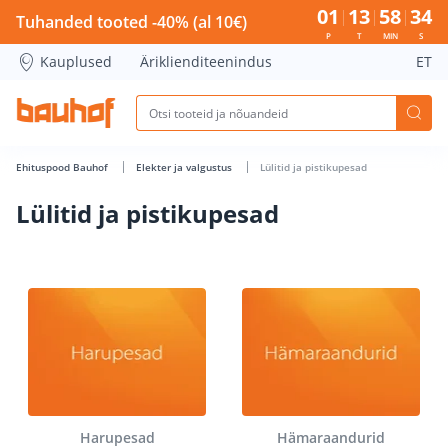
Lülitid ja pistikupesad - Bauhof has loaded
01
13
58
33
Tuhanded tooted -40% (al 10€)
P
T
MIN
S
Kauplused
Äriklienditeenindus
ET
Ehituspood Bauhof
Elekter ja valgustus
Lülitid ja pistikupesad
Lülitid ja pistikupesad
Harupesad
Hämaraandurid