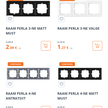
RAAM PERLA 3-NE MATT
RAAM PERLA 3-NE VALGE
MUST
3
.46 €
2
.12 €
2
1
.08 €
.27 €
/ tk
/ tk
KAMPAANIA
KAMPAANIA
RAAM PERLA 4-NE
RAAM PERLA 4-NE MATT
ANTRATSIIT
MUST
5
.59 €
4
.79 €