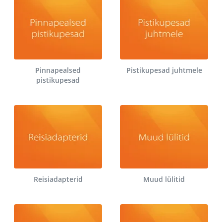
Pinnapealsed
Pistikupesad juhtmele
pistikupesad
Reisiadapterid
Muud lülitid