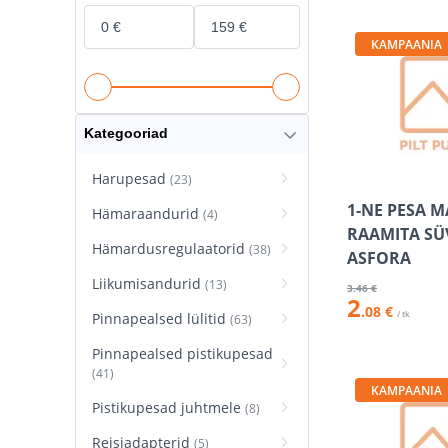
KAMPAANIA
Kategooriad
Harupesad
(23)
1-NE PESA 
Hämaraandurid
(4)
RAAMITA SÜ
Hämardusregulaatorid
(38)
ASFORA
Liikumisandurid
(13)
3
.46 €
2
.08 €
/ tk
Pinnapealsed lülitid
(63)
Pinnapealsed pistikupesad
(41)
KAMPAANIA
Pistikupesad juhtmele
(8)
Reisiadapterid
(5)