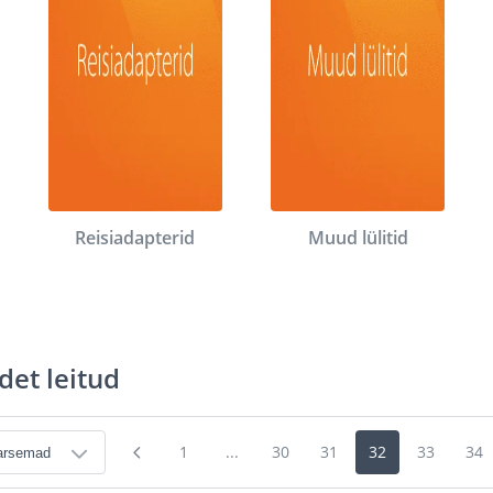
Reisiadapterid
Muud lülitid
det leitud
1
...
30
31
32
33
34