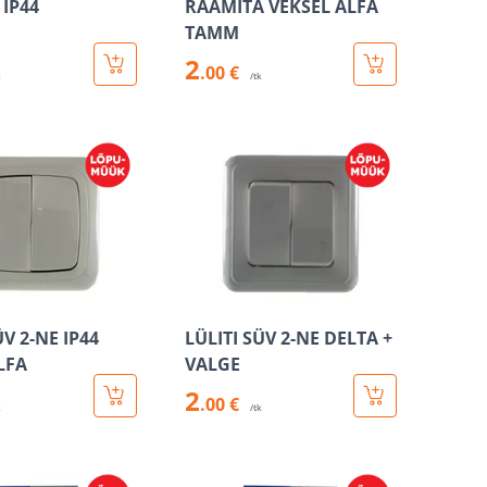
 IP44
RAAMITA VEKSEL ALFA
TAMM
2
.00 €
k
/tk
ÜV 2-NE IP44
LÜLITI SÜV 2-NE DELTA +
LFA
VALGE
2
.00 €
k
/tk