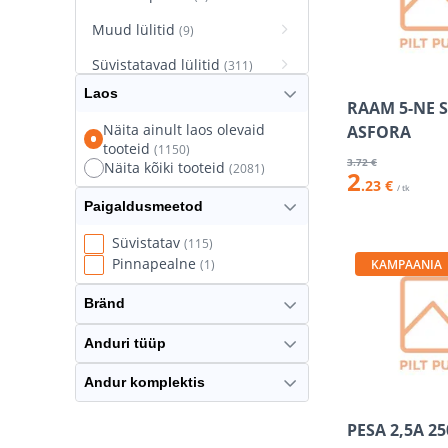
Muud lülitid
(9)
Süvistatavad lülitid
(311)
Laos
Süvistatavad pistikupesad
RAAM 5-NE 
(627)
Näita ainult laos olevaid
ASFORA
tooteid
(1150)
Termostaatlülitid
(8)
3
.72 €
Näita kõiki tooteid
(2081)
2
.23 €
/ tk
Paigaldusmeetod
Süvistatav
(115)
Pinnapealne
KAMPAANIA
(1)
Bränd
Anduri tüüp
Andur komplektis
PESA 2,5A 2