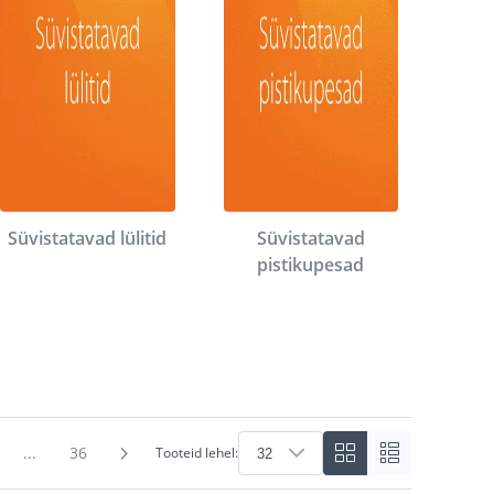
Süvistatavad lülitid
Süvistatavad
pistikupesad
...
36
Tooteid lehel: