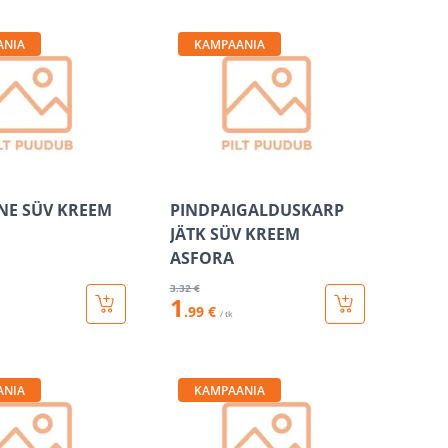
ANIA
KAMPAANIA
NE SÜV KREEM
PINDPAIGALDUSKARP
JÄTK SÜV KREEM
ASFORA
3
.32 €
1
.99 €
/ tk
ANIA
KAMPAANIA