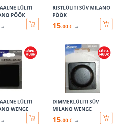
AALNE LÜLITI
RISTLÜLITI SÜV MILANO
LANO PÖÖK
PÖÖK
15
.00 €
/tk
/tk
AALNE LÜLITI
DIMMERLÜLITI SÜV
LANO WENGE
MILANO WENGE
15
.00 €
/tk
/tk