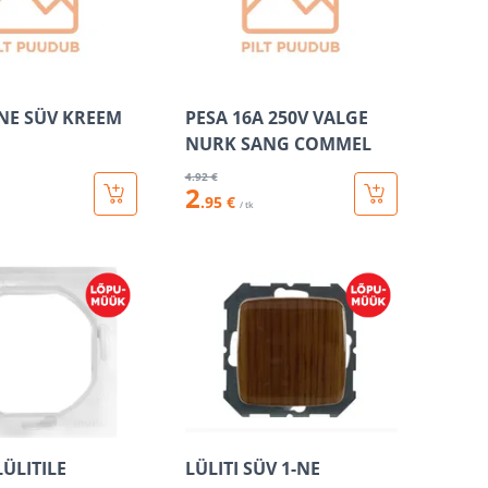
NE SÜV KREEM
PESA 16A 250V VALGE
NURK SANG COMMEL
4
.92 €
2
.95 €
/ tk
ÜLITILE
LÜLITI SÜV 1-NE