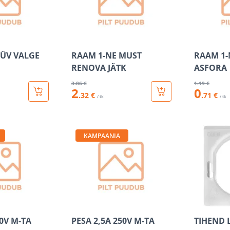
SÜV VALGE
RAAM 1-NE MUST
RAAM 1-
RENOVA JÄTK
ASFORA
3
.86 €
1
.19 €
2
0
.32 €
.71 €
/ tk
/ tk
KAMPAANIA
50V M-TA
PESA 2,5A 250V M-TA
TIHEND L