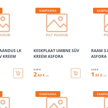
KAMPAANIA
KAMPA
MAANDUS LK
KESKPLAAT UMBNE SÜV
RAAM 3-
V KREEM
KREEM ASFORA
ASFORA
4
.39 €
2
.52 €
2
1
.63 €
.51 €
/ tk
/ tk
KAMPAANIA
KAMPA