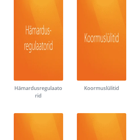
Hämardusregulaato
Koormuslülitid
rid