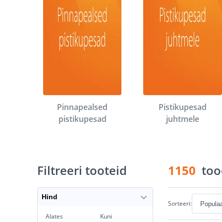
Pinnapealsed
Pistikupesad
pistikupesad
juhtmele
Filtreeri tooteid
1150
too
Hind
Sorteeri:
Alates
Kuni