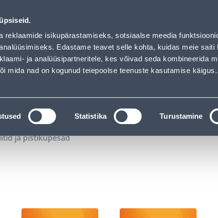
00
12
18
41
Kuni 20% LISAKS koodiga!
P
T
MIN
S
üpsiseid.
ndus
Teenused
Karjäärileht
a reklaamide isikupärastamiseks, sotsiaalse meedia funktsiooni
analüüsimiseks. Edastame teavet selle kohta, kuidas meie saiti 
klaami- ja analüüsipartneritele, kes võivad seda kombineerida 
OTSI
Logi
 või mida nad on kogunud teiepoolse teenuste kasutamise käigus.
KATALOOGID
TÖÖRIISTALAENUTUS
J
stused
Statistika
Turustamine
litid ja pistikupesad