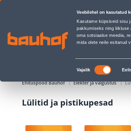
Lülitid ja pistikupesad - Bauhof has loaded
Veebilehel on kasutatud k
Kauplused
Äriklienditeenindus
Klienditeeni
Kasutame küpsiseid sisu j
pakkumiseks ning liikluse 
oma sotsiaalse meedia, re
mida olete neile esitanud
TOOTED
KAMPAANIAD
Nõusoleku
Vajalik
Eeli
valik
Ehituspood Bauhof
Elekter ja valgustus
Lü
Lülitid ja pistikupesad