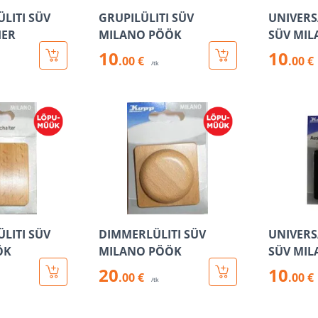
LITI SÜV
GRUPILÜLITI SÜV
UNIVERS
HER
MILANO PÖÖK
SÜV MI
10
10
.00 €
.00 €
/tk
LITI SÜV
DIMMERLÜLITI SÜV
UNIVERS
ÖK
MILANO PÖÖK
SÜV MI
20
10
.00 €
.00 €
/tk