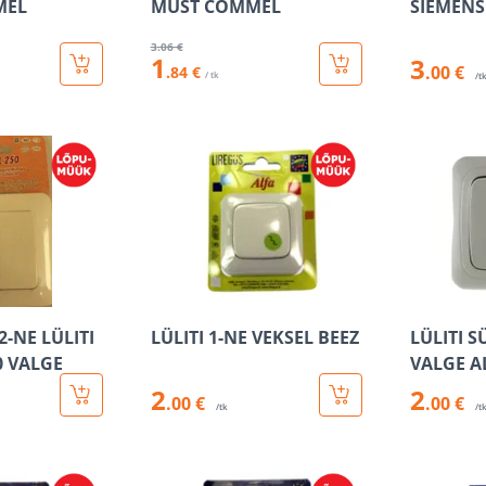
MEL
MUST COMMEL
SIEMENS
3
.06 €
1
3
.00 €
.84 €
/ tk
/t
2-NE LÜLITI
LÜLITI 1-NE VEKSEL BEEZ
LÜLITI S
0 VALGE
VALGE A
2
2
.00 €
.00 €
/tk
/t