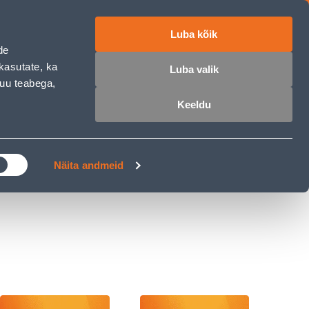
Luba kõik
ET
RU
EN
de
kasutate, ka
Luba valik
muu teabega,
 sisse
Ostunimekiri
Ostukorv
Keeldu
ÄRELMAKS
MEISTRIKLUBI
BLOGI
Näita andmeid