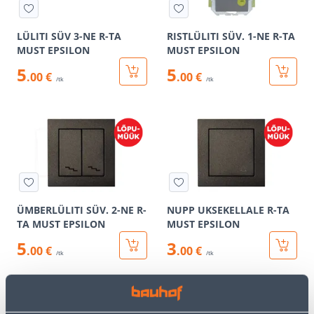
LÜLITI SÜV 3-NE R-TA
RISTLÜLITI SÜV. 1-NE R-TA
MUST EPSILON
MUST EPSILON
5
5
.00 €
.00 €
/tk
/tk
ÜMBERLÜLITI SÜV. 2-NE R-
NUPP UKSEKELLALE R-TA
TA MUST EPSILON
MUST EPSILON
5
3
.00 €
.00 €
/tk
/tk