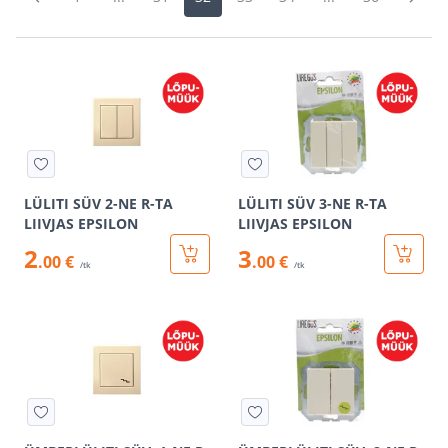
LÜLITI SÜV 2-NE R-TA
LÜLITI SÜV 3-NE R-TA
LIIVJAS EPSILON
LIIVJAS EPSILON
2
3
.00 €
.00 €
/tk
/tk