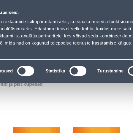
02
11
09
41
Tuhanded tooted -40% (al 10€)
P
T
MIN
S
üpsiseid.
ndus
Teenused
Karjäärileht
a reklaamide isikupärastamiseks, sotsiaalse meedia funktsiooni
analüüsimiseks. Edastame teavet selle kohta, kuidas meie saiti 
klaami- ja analüüsipartneritele, kes võivad seda kombineerida 
OTSI
Logi
 või mida nad on kogunud teiepoolse teenuste kasutamise käigus.
KATALOOGID
TÖÖRIISTALAENUTUS
J
stused
Statistika
Turustamine
litid ja pistikupesad