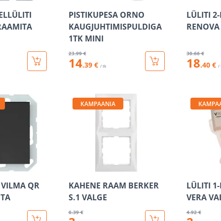
LLÜLITI
PISTIKUPESA ORNO
LÜLITI 2
 RAAMITA
KAUGJUHTIMISPULDIGA
RENOVA
1TK MINI
23
.99 €
30
.66 €
14
18
.39 €
.40 €
/ tk
/
KAMPAANIA
KAMPA
 VILMA QR
KAHENE RAAM BERKER
LÜLITI 1
ITA
S.1 VALGE
VERA VA
6
.39 €
4
.92 €