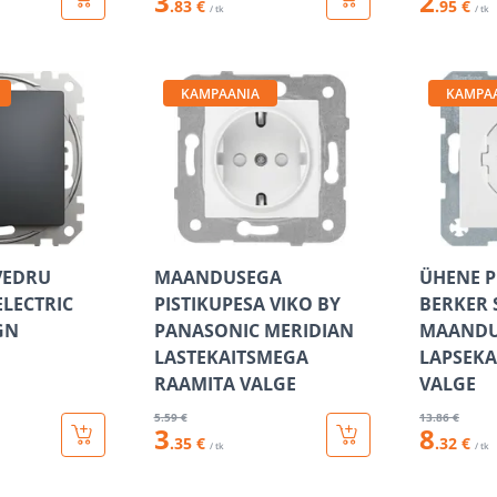
3
2
.83 €
.95 €
/ tk
/ tk
KAMPAANIA
KAMPA
 VEDRU
MAANDUSEGA
ÜHENE P
ELECTRIC
PISTIKUPESA VIKO BY
BERKER 
GN
PANASONIC MERIDIAN
MAANDU
LASTEKAITSMEGA
LAPSEKA
RAAMITA VALGE
VALGE
5
.59 €
13
.86 €
3
8
.35 €
.32 €
/ tk
/ tk