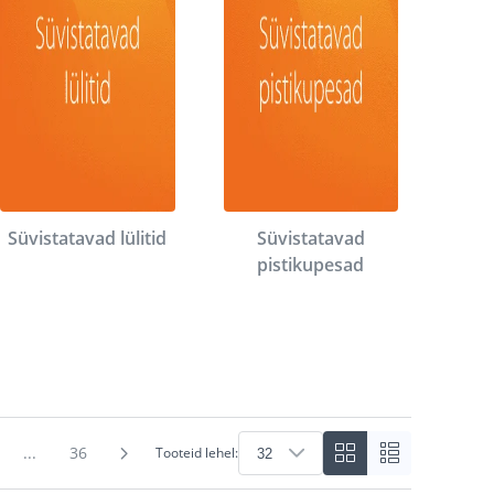
Süvistatavad lülitid
Süvistatavad
pistikupesad
...
36
Tooteid lehel: