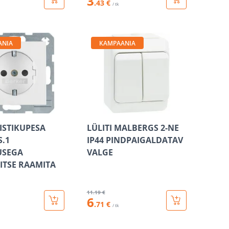
3
.43 €
/ tk
ANIA
KAMPAANIA
ISTIKUPESA
LÜLITI MALBERGS 2-NE
S.1
IP44 PINDPAIGALDATAV
SEGA
VALGE
ITSE RAAMITA
11
.19 €
6
.71 €
/ tk