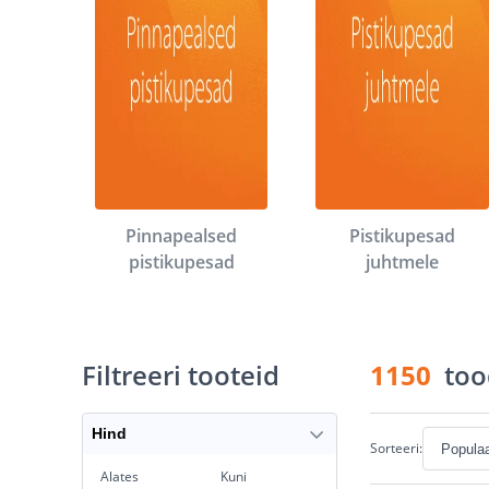
Pinnapealsed
Pistikupesad
pistikupesad
juhtmele
Filtreeri tooteid
1150
too
Hind
Sorteeri:
Alates
Kuni