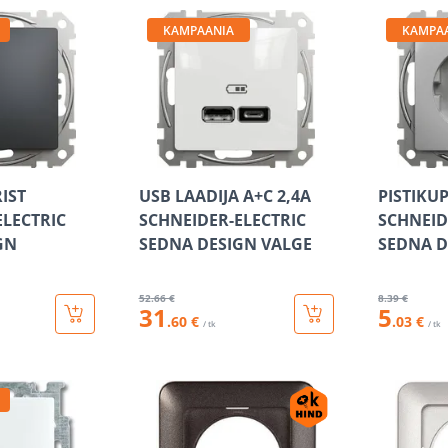
KAMPAANIA
KAMPA
RIST
USB LAADIJA A+C 2,4A
PISTIKU
ELECTRIC
SCHNEIDER-ELECTRIC
SCHNEID
GN
SEDNA DESIGN VALGE
SEDNA D
52
.66 €
8
.39 €
31
5
.60 €
.03 €
/ tk
/ tk