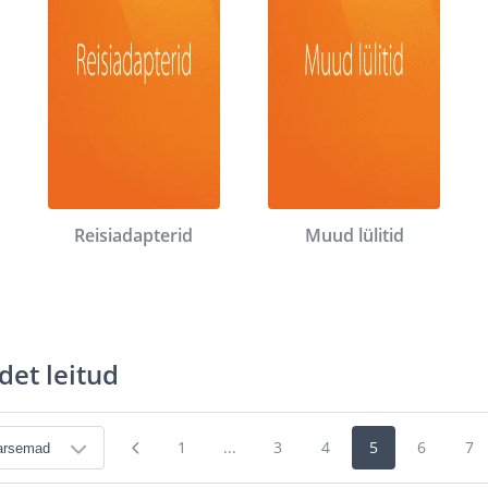
Reisiadapterid
Muud lülitid
det leitud
1
...
3
4
5
6
7