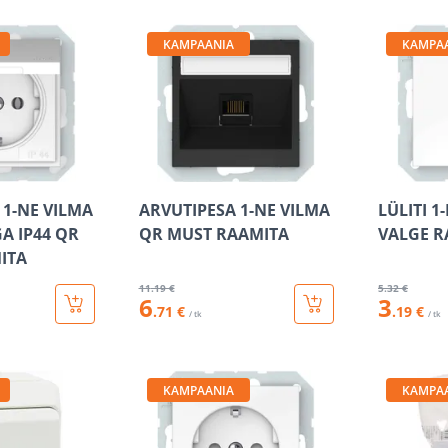
KAMPAANIA
KAMPA
 1-NE VILMA
ARVUTIPESA 1-NE VILMA
LÜLITI 1
 IP44 QR
QR MUST RAAMITA
VALGE R
ITA
11
.19 €
5
.32 €
6
3
.71 €
.19 €
/ tk
/ tk
KAMPAANIA
KAMPA