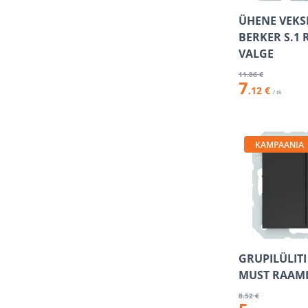
ÜHENE VEKSE
BERKER S.1
VALGE
11
.86 €
7
.12 €
/ tk
KAMPAANIA
GRUPILÜLITI
MUST RAAM
8
.52 €