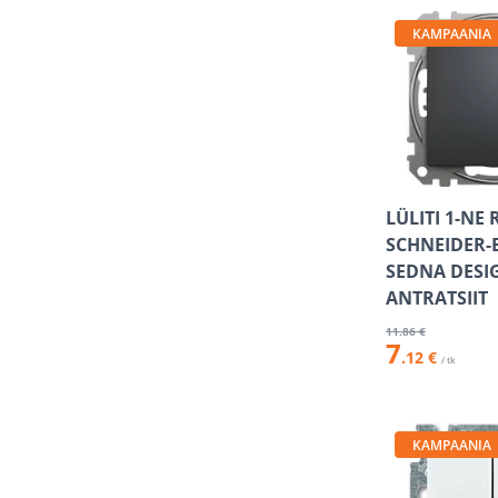
KAMPAANIA
LÜLITI 1-NE 
SCHNEIDER-
SEDNA DESI
ANTRATSIIT
11
.86 €
7
.12 €
/ tk
KAMPAANIA