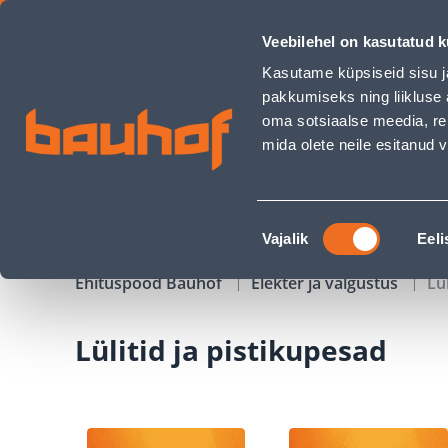
Lülitid ja pistikupesad - Bauhof has loaded
Veebilehel on kasutatud k
Kauplused
Äriklienditeenindus
Klienditeeni
Kasutame küpsiseid sisu j
pakkumiseks ning liikluse 
oma sotsiaalse meedia, re
mida olete neile esitanud
TOOTED
KAMPAANIAD
Nõusoleku
Vajalik
Eeli
valik
Ehituspood Bauhof
Elekter ja valgustus
Lü
Lülitid ja pistikupesad