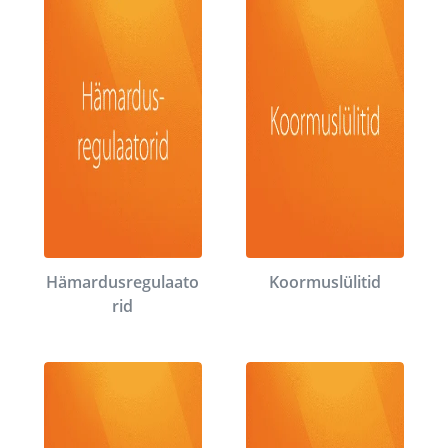
Hämardusregulaato
Koormuslülitid
rid