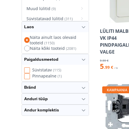
Muud lülitid
(9)
Süvistatavad lülitid
(311)
Laos
Süvistatavad pistikupesad
LÜLITI MALB
(627)
Näita ainult laos olevaid
VK IP44
tooteid
(1150)
Termostaatlülitid
PINDPAIGAL
(8)
Näita kõiki tooteid
(2081)
VALGE
Paigaldusmeetod
9
.99 €
5
.99 €
/ tk
Süvistatav
(115)
Pinnapealne
(1)
Bränd
KAMPAANIA
Anduri tüüp
Andur komplektis