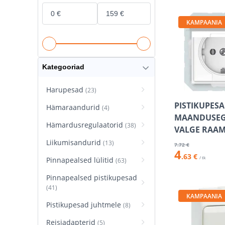
KAMPAANIA
Kategooriad
Harupesad
(23)
PISTIKUPESA
Hämaraandurid
(4)
MAANDUSEGA
Hämardusregulaatorid
(38)
VALGE RAAM
Liikumisandurid
(13)
7
.72 €
4
.63 €
/ tk
Pinnapealsed lülitid
(63)
Pinnapealsed pistikupesad
(41)
KAMPAANIA
Pistikupesad juhtmele
(8)
Reisiadapterid
(5)