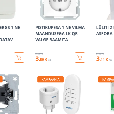
ERGS 1-NE
PISTIKUPESA 1-NE VILMA
LÜLITI 2
MAANDUSEGA LK QR
ASFORA
DATAV
VALGE RAAMITA
5
.99 €
5
.19 €
3
3
.59 €
.11 €
/ tk
/ tk
KAMPAANIA
KAMPA