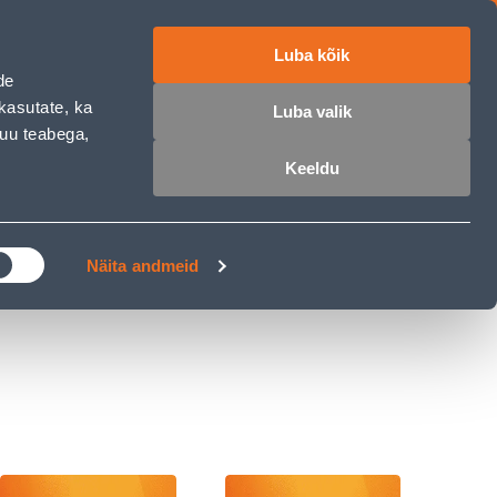
Luba kõik
ET
RU
EN
de
kasutate, ka
Luba valik
muu teabega,
 sisse
Ostunimekiri
Ostukorv
Keeldu
ÄRELMAKS
MEISTRIKLUBI
BLOGI
Näita andmeid