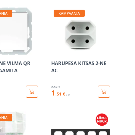
ANIA
KAMPAANIA
-NE VILMA QR
HARUPESA KITSAS 2-NE
AAMITA
AC
2
.52 €
1
.51 €
/ tk
ANIA