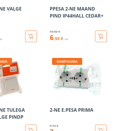
-NE VALGE
PPESA 2-NE MAAND
PIND IP44HALL CEDAR+
10
.92 €
6
.55 €
 tk
/ tk
ANIA
KAMPAANIA
-NE TULEGA
2-NE E.PESA PRIMA
LGE PINDP
5
.72 €