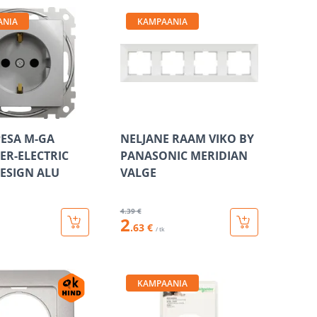
ANIA
KAMPAANIA
PESA M-GA
NELJANE RAAM VIKO BY
ER-ELECTRIC
PANASONIC MERIDIAN
ESIGN ALU
VALGE
4
.39 €
2
.63 €
/ tk
KAMPAANIA