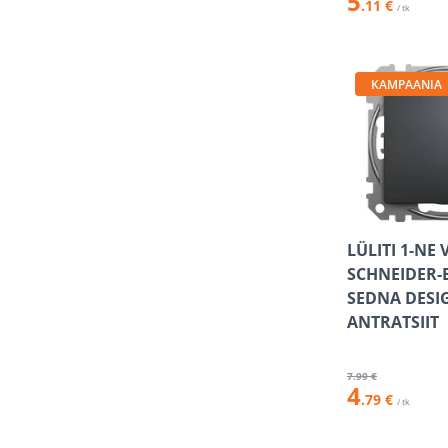
5
.11 €
/ tk
KAMPAANIA
LÜLITI 1-NE
SCHNEIDER-
SEDNA DESI
ANTRATSIIT
7
.99 €
4
.79 €
/ tk