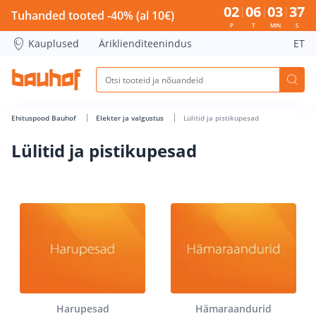
Lülitid ja pistikupesad - Bauhof has loaded
02
06
03
37
Tuhanded tooted -40% (al 10€)
P
T
MIN
S
Kauplused
Äriklienditeenindus
ET
Ehituspood Bauhof
Elekter ja valgustus
Lülitid ja pistikupesad
Lülitid ja pistikupesad
Harupesad
Hämaraandurid