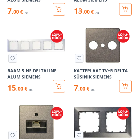
7
13
.00 €
.00 €
/tk
/tk
RAAM 5-NE DELTALINE
KATTEPLAAT TV+R DELTA
ALUM SIEMENS
SÜSINIK SIEMENS
15
7
.00 €
.00 €
/tk
/tk