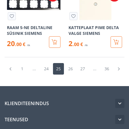
RAAM 5-NE DELTALINE
KATTEPLAAT PIME DELTA
SÜSINIK SIEMENS
VALGE SIEMENS
20
2
.00 €
.00 €
/tk
/tk
1
...
24
25
26
27
...
36
KLIENDITEENINDUS
TEENUSED