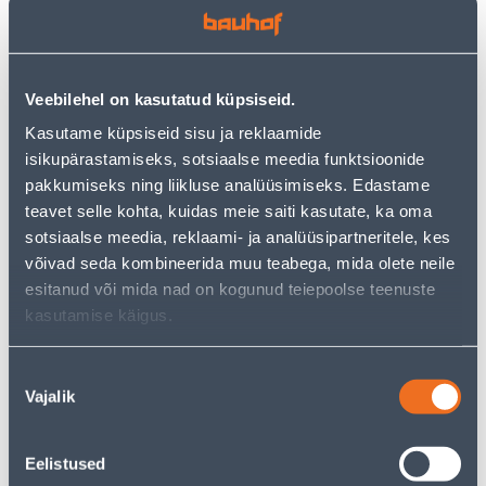
Veebilehel on kasutatud küpsiseid.
Kasutame küpsiseid sisu ja reklaamide
isikupärastamiseks, sotsiaalse meedia funktsioonide
pakkumiseks ning liikluse analüüsimiseks. Edastame
LÜLITI 1-NE VILMA
LÜLITI 2-NE VILMA QR
teavet selle kohta, kuidas meie saiti kasutate, ka oma
VALGUSEGA QR MOCCA
MOCCA RAAMITA
sotsiaalse meedia, reklaami- ja analüüsipartneritele, kes
RAAMITA
võivad seda kombineerida muu teabega, mida olete neile
4
4
.89 €
.99 €
/tk
/tk
esitanud või mida nad on kogunud teiepoolse teenuste
kasutamise käigus.
Nõusoleku
Vajalik
valik
Eelistused
LÜLITI 2-NE VILMA
LÜLITI 1-NE VILMA VK QR