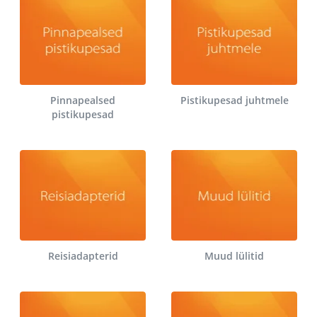
Pinnapealsed
Pistikupesad juhtmele
pistikupesad
Reisiadapterid
Muud lülitid