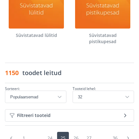
Süvistatavad lülitid
Süvistatavad
pistikupesad
1150
toodet leitud
Sorteeri:
Tooteid lehel:
Filtreeri tooteid
1
...
24
25
26
27
...
36