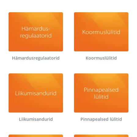
Hämardusregulaatorid
Koormuslülitid
Liikumisandurid
Pinnapealsed lülitid