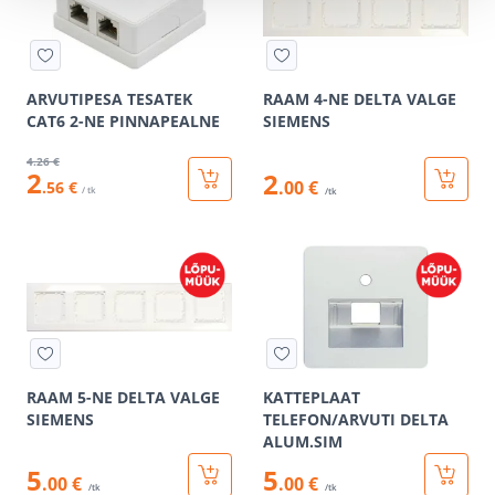
ARVUTIPESA TESATEK
RAAM 4-NE DELTA VALGE
CAT6 2-NE PINNAPEALNE
SIEMENS
4
.26 €
2
2
.00 €
.56 €
/ tk
/tk
RAAM 5-NE DELTA VALGE
KATTEPLAAT
SIEMENS
TELEFON/ARVUTI DELTA
ALUM.SIM
5
5
.00 €
.00 €
/tk
/tk