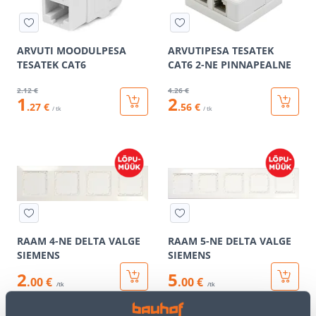
ARVUTI MOODULPESA
ARVUTIPESA TESATEK
TESATEK CAT6
CAT6 2-NE PINNAPEALNE
2
.12 €
4
.26 €
1
2
.27 €
.56 €
/ tk
/ tk
RAAM 4-NE DELTA VALGE
RAAM 5-NE DELTA VALGE
SIEMENS
SIEMENS
2
5
.00 €
.00 €
/tk
/tk