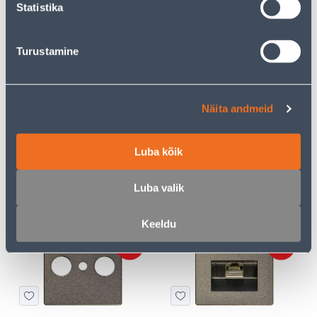
5
7
Statistika
.00 €
.00 €
/tk
/tk
Turustamine
Näita andmeid
RAAM 4-NE DELTALINE
RAAM 5-NE DELTALINE
Luba kõik
ALUM SIEMENS
ALUM SIEMENS
13
15
Luba valik
.00 €
.00 €
/tk
/tk
Keeldu