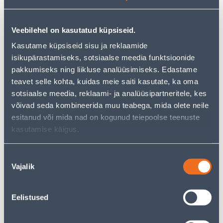
Veebilehel on kasutatud küpsiseid.
Kasutame küpsiseid sisu ja reklaamide
isikupärastamiseks, sotsiaalse meedia funktsioonide
pakkumiseks ning liikluse analüüsimiseks. Edastame
KATTEPLAAT
KATTEPLAAT TV+R DELTA
TELEFON/ARVUTI DELTA
ALUMIINIUM SIEMENS
teavet selle kohta, kuidas meie saiti kasutate, ka oma
ALUM.SIM
sotsiaalse meedia, reklaami- ja analüüsipartneritele, kes
5
5
võivad seda kombineerida muu teabega, mida olete neile
.00 €
.00 €
/tk
/tk
esitanud või mida nad on kogunud teiepoolse teenuste
kasutamise käigus.
Nõusoleku
Vajalik
valik
Eelistused
RAAM 2-NE DELTALINE
RAAM 3-NE DELTALINE
ALUM SIEMENS
ALUM SIEMENS