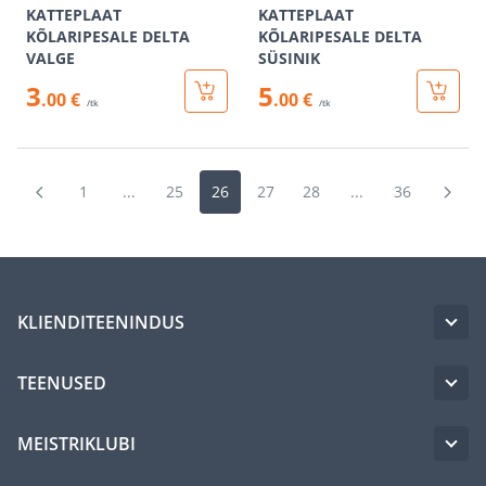
KATTEPLAAT
KATTEPLAAT
KÕLARIPESALE DELTA
KÕLARIPESALE DELTA
VALGE
SÜSINIK
3
5
.00 €
.00 €
/tk
/tk
1
...
25
26
27
28
...
36
KLIENDITEENINDUS
TEENUSED
MEISTRIKLUBI