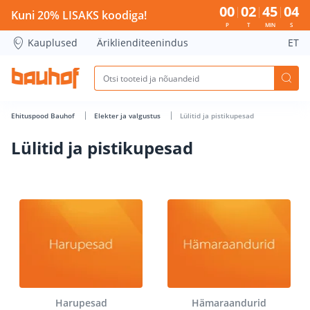
Lülitid ja pistikupesad - Bauhof has loaded
00
02
45
03
Kuni 20% LISAKS koodiga!
P
T
MIN
S
Kauplused
Äriklienditeenindus
ET
Ehituspood Bauhof
Elekter ja valgustus
Lülitid ja pistikupesad
Lülitid ja pistikupesad
Harupesad
Hämaraandurid