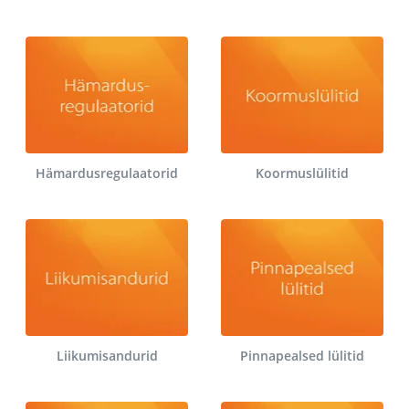
Hämardusregulaatorid
Koormuslülitid
Liikumisandurid
Pinnapealsed lülitid