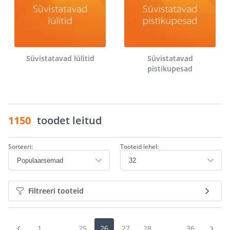
Süvistatavad lülitid
Süvistatavad
pistikupesad
1150
toodet leitud
Sorteeri:
Tooteid lehel:
Filtreeri tooteid
1
...
25
26
27
28
...
36