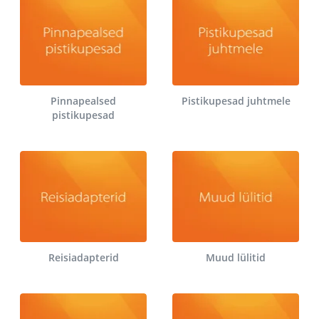
Pinnapealsed
Pistikupesad juhtmele
pistikupesad
Reisiadapterid
Muud lülitid