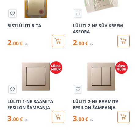
RISTLÜLITI R-TA
LÜLITI 2-NE SÜV KREEM
ASFORA
2
2
.00 €
.00 €
/tk
/tk
LÜLITI 1-NE RAAMITA
LÜLITI 2-NE RAAMITA
EPSILON ŠAMPANJA
EPSILON ŠAMPANJA
3
3
.00 €
.00 €
/tk
/tk