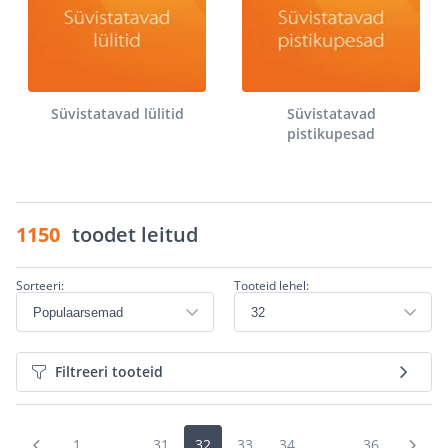
Süvistatavad lülitid
Süvistatavad
pistikupesad
1150
toodet leitud
Sorteeri:
Tooteid lehel:
Filtreeri tooteid
1
...
31
32
33
34
...
36