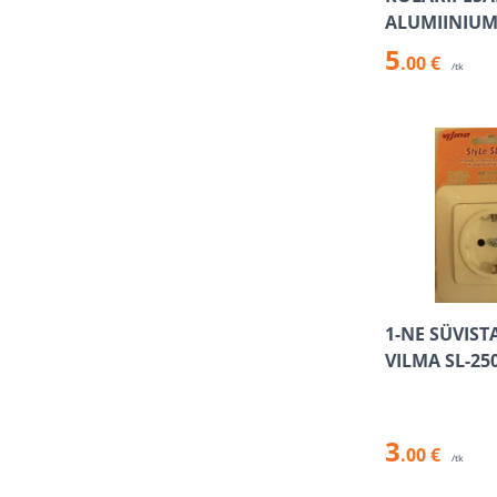
ALUMIINIU
5
.00 €
/tk
1-NE SÜVIST
VILMA SL-25
3
.00 €
/tk