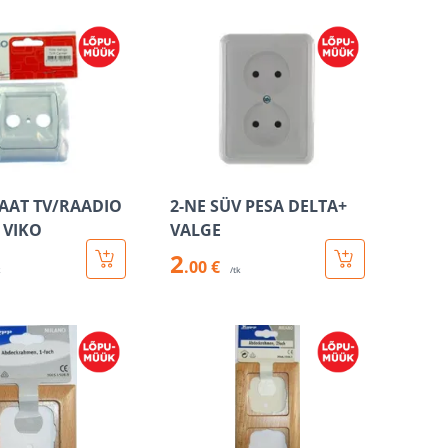
AAT TV/RAADIO
2-NE SÜV PESA DELTA+
 VIKO
VALGE
2
.00 €
k
/tk