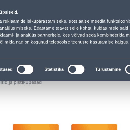
01
09
26
44
Tuhanded tooted -40% (al 10€)
P
T
MIN
S
üpsiseid.
ndus
Teenused
Karjäärileht
a reklaamide isikupärastamiseks, sotsiaalse meedia funktsiooni
analüüsimiseks. Edastame teavet selle kohta, kuidas meie saiti 
klaami- ja analüüsipartneritele, kes võivad seda kombineerida 
OTSI
Logi
 või mida nad on kogunud teiepoolse teenuste kasutamise käigus.
KATALOOGID
TÖÖRIISTALAENUTUS
J
stused
Statistika
Turustamine
litid ja pistikupesad