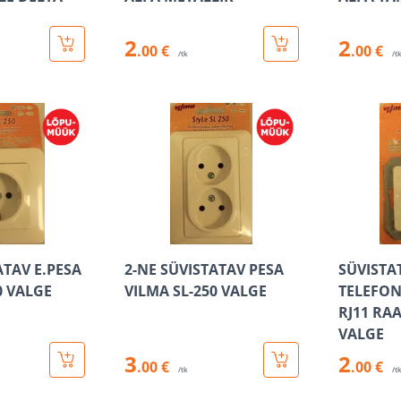
M
2
2
.00 €
.00 €
/tk
/t
ATAV E.PESA
2-NE SÜVISTATAV PESA
SÜVISTA
0 VALGE
VILMA SL-250 VALGE
TELEFON
RJ11 RAA
VALGE
3
2
.00 €
.00 €
/tk
/t