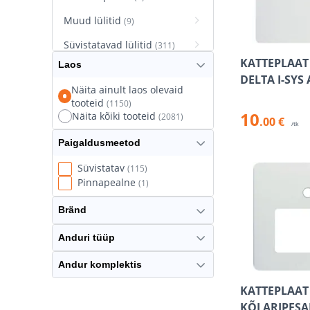
Muud lülitid
(9)
Süvistatavad lülitid
(311)
KATTEPLAAT
Laos
Süvistatavad pistikupesad
DELTA I-SYS
(627)
Näita ainult laos olevaid
tooteid
(1150)
Termostaatlülitid
(8)
10
Näita kõiki tooteid
(2081)
.00 €
/tk
Paigaldusmeetod
Süvistatav
(115)
Pinnapealne
(1)
Bränd
Anduri tüüp
Andur komplektis
KATTEPLAAT
KÕLARIPESA