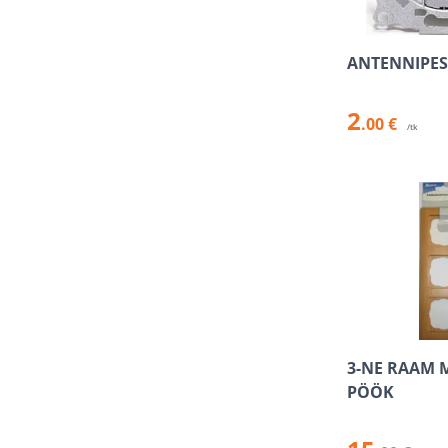
ANTENNIPESA
2
.00 €
/tk
3-NE RAAM 
PÖÖK