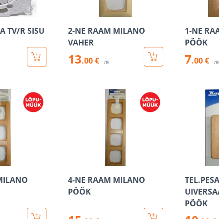
 TV/R SISU
2-NE RAAM MILANO
1-NE RA
VAHER
PÖÖK
13
7
.00 €
.00 €
/tk
/t
MILANO
4-NE RAAM MILANO
TEL.PES
PÖÖK
UIVERSA
PÖÖK