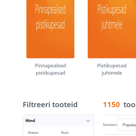
Pinnapealsed
Pistikupesad
pistikupesad
juhtmele
Filtreeri tooteid
1150
too
Hind
Sorteeri:
Alates
Kuni