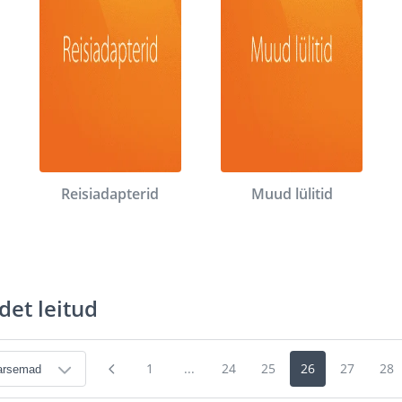
Reisiadapterid
Muud lülitid
det leitud
1
...
24
25
26
27
28