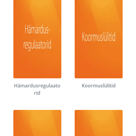
Hämardusregulaato
Koormuslülitid
rid