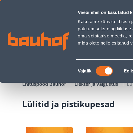
Lülitid ja pistikupesad - Bauhof has loaded
Veebilehel on kasutatud k
Kauplused
Äriklienditeenindus
Klienditeeni
Kasutame küpsiseid sisu j
pakkumiseks ning liikluse 
oma sotsiaalse meedia, re
mida olete neile esitanud
TOOTED
KAMPAANIAD
Nõusoleku
Vajalik
Eeli
valik
Ehituspood Bauhof
Elekter ja valgustus
Lü
Lülitid ja pistikupesad