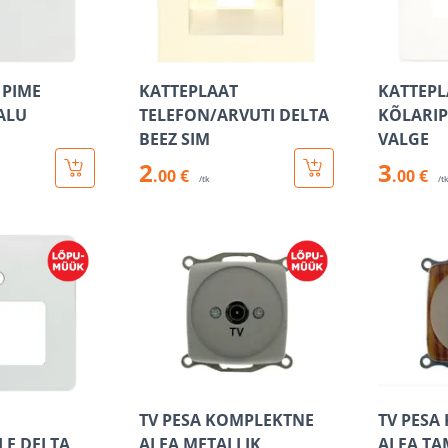
 PIME
KATTEPLAAT
KATTEPL
 ALU
TELEFON/ARVUTI DELTA
KÕLARIP
BEEZ SIM
VALGE
2
3
.00 €
.00 €
/tk
/t
TV PESA KOMPLEKTNE
TV PESA
LE DELTA
ALFA METALLIK
ALFA T