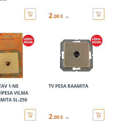
2
.00 €
k
/tk
TAV 1-NE
TV PESA RAAMITA
IPESA VILMA
MITA SL-250
2
.00 €
k
/tk