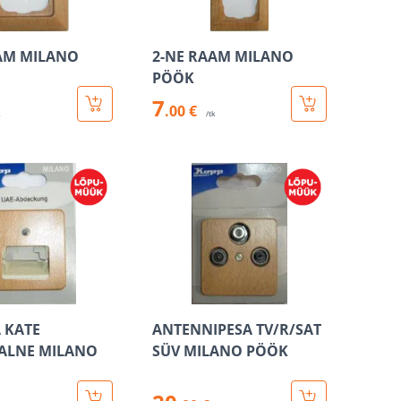
AM MILANO
2-NE RAAM MILANO
PÖÖK
7
.00 €
k
/tk
A KATE
ANTENNIPESA TV/R/SAT
ALNE MILANO
SÜV MILANO PÖÖK