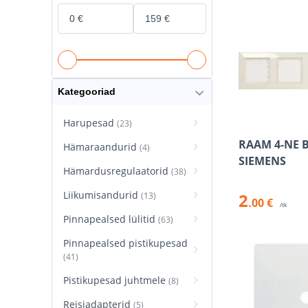
Kategooriad
Harupesad
(23)
RAAM 4-NE B
Hämaraandurid
(4)
SIEMENS
Hämardusregulaatorid
(38)
Liikumisandurid
2
(13)
.00 €
/tk
Pinnapealsed lülitid
(63)
Pinnapealsed pistikupesad
(41)
Pistikupesad juhtmele
(8)
Reisiadapterid
(5)