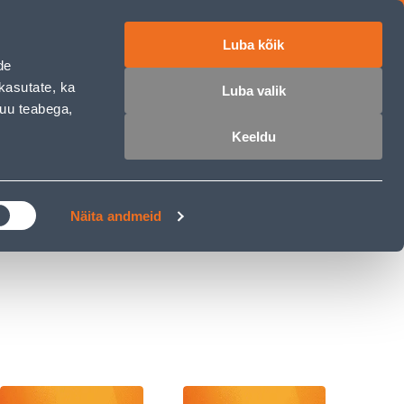
Luba kõik
ET
RU
EN
de
kasutate, ka
Luba valik
muu teabega,
 sisse
Ostunimekiri
Ostukorv
Keeldu
ÄRELMAKS
MEISTRIKLUBI
BLOGI
Näita andmeid