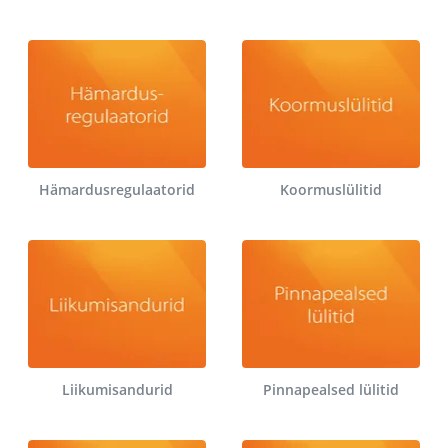
Hämardusregulaatorid
Koormuslülitid
Liikumisandurid
Pinnapealsed lülitid