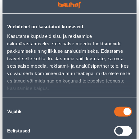
3
.72 €
3
.86 €
2
2
.23 €
.32 €
/ tk
/ tk
Veebilehel on kasutatud küpsiseid.
Kasutame küpsiseid sisu ja reklaamide
KAMPAANIA
KAMPAANIA
isikupärastamiseks, sotsiaalse meedia funktsioonide
pakkumiseks ning liikluse analüüsimiseks. Edastame
teavet selle kohta, kuidas meie saiti kasutate, ka oma
sotsiaalse meedia, reklaami- ja analüüsipartneritele, kes
võivad seda kombineerida muu teabega, mida olete neile
RAAM 1-NE SÜV KREEM
PESA 16A 250V VALGE
esitanud või mida nad on kogunud teiepoolse teenuste
ASFORA
NURK SANG COMMEL
kasutamise käigus.
1
.19 €
4
.92 €
0
2
.71 €
.95 €
/ tk
/ tk
Nõusoleku
Vajalik
valik
KAMPAANIA
Eelistused