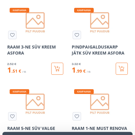
KAMPAANIA
KAMPAANIA
RAAM 3-NE SÜV KREEM
PINDPAIGALDUSKARP
ASFORA
JÄTK SÜV KREEM ASFORA
2
.52 €
3
.32 €
1
1
.51 €
.99 €
/ tk
/ tk
KAMPAANIA
KAMPAANIA
RAAM 5-NE SÜV VALGE
RAAM 1-NE MUST RENOVA
ASFORA
JÄTK