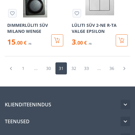
DIMMERLÜLITI SÜV
LÜLITI SÜV 2-NE R-TA
MILANO WENGE
VALGE EPSILON
15
3
.00 €
.00 €
/tk
/tk
1
...
30
31
32
33
...
36
KLIENDITEENINDUS
TEENUSED