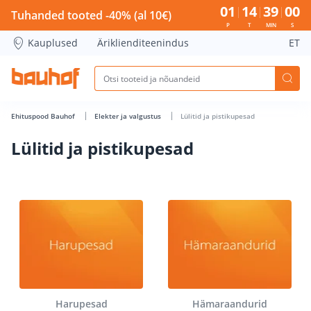
Lülitid ja pistikupesad - Bauhof has loaded
01
14
38
59
Tuhanded tooted -40% (al 10€)
P
T
MIN
S
Kauplused
Äriklienditeenindus
ET
Ehituspood Bauhof
Elekter ja valgustus
Lülitid ja pistikupesad
Lülitid ja pistikupesad
Harupesad
Hämaraandurid