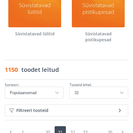
Süvistatavad lülitid
Süvistatavad
pistikupesad
1150
toodet leitud
Sorteeri:
Tooteid lehel:
Filtreeri tooteid
1
...
30
31
32
33
...
36