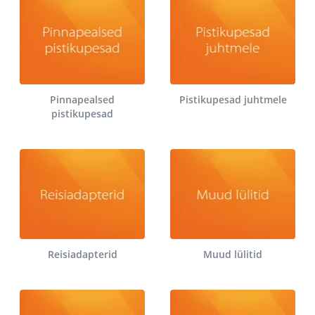
Pinnapealsed
Pistikupesad juhtmele
pistikupesad
Reisiadapterid
Muud lülitid